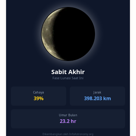
Sabit Akhir
Fase Lunasi Saat Ini
Cahaya
Jarak
39%
398.203 km
Umur Bulan
23.2 hr
Dikembangkan oleh InfoAstronomy.org