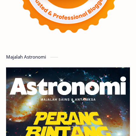
Supernova
Nebula
Sponsored
Matahari
Mars
Planet Katai
Featured
GMT 2016
History
Hoax
Bima Sakti
Meteor
Majalah Astronomi
Gerhana
Komet ISON
Jupiter
Planet Kerdil
Bumi
Pengetahuan
Berita
Hujan Meteor
Satelit Alami
Rasi Bintang
Teleskop
Saturnus
GBT 2018
UFO
Advertorial
Astrofotografi