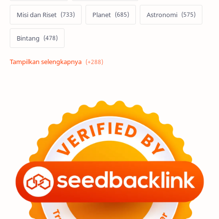
Misi dan Riset
Planet
Astronomi
Bintang
Alam semesta
Galaksi
Eksoplanet
Lubang Hitam
Feature
Tata Surya
Hype
Astronot
Asteroid
Observasi
Premium
Komet
Bulan
Penelitian
Serba-serbi
Satelit
Luar Angkasa
Video
Aurora