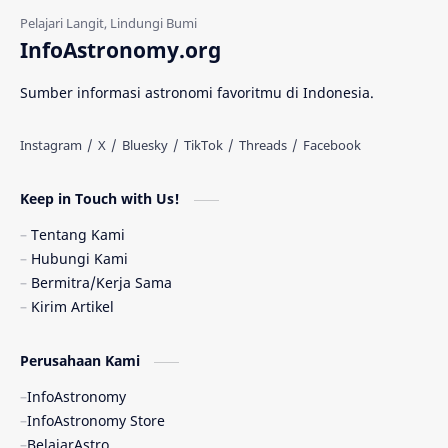
Gerhana Matahari
Eksperimen
InfoAstronomy.org
Materi Gelap
Tanya Astro
Uranus
Sumber informasi astronomi favoritmu di Indonesia.
Antarbintang
Astronom
Astronomi dan Islam
Planet Kesembilan
Keep in Touch with Us!
Pulsar
Tiangong-1
Nova
Orion
Tentang Kami
Hubungi Kami
Quasar
Supermoon
TRAPPIST-1
Bermitra/Kerja Sama
Kirim Artikel
TanyaAstro
Ulasan
Ceres
Perusahaan Kami
Enseladus
Gelombang Gravitasi
InfoAstronomy
Indonesia
Kerdil Putih
LAPAN
InfoAstronomy Store
BelajarAstro