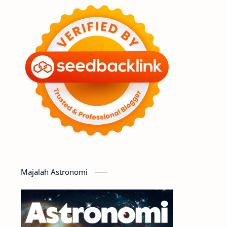
Feature
Tata Surya
Hype
Astronot
Asteroid
Observasi
Premium
Komet
Bulan
Penelitian
Serba-serbi
Satelit
Luar Angkasa
Video
Majalah Astronomi
Aurora
Supernova
Nebula
Sponsored