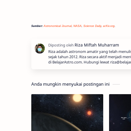
Sumber:
Astronomical Journal
,
NASA
,
Science Daily
,
arXiv.org
.
Riza adalah astronom amatir yang telah menul
sejak tahun 2012. Riza secara aktif menjadi men
di BelajarAstro.com. Hubungi lewat riza@belaja
Anda mungkin menyukai postingan ini