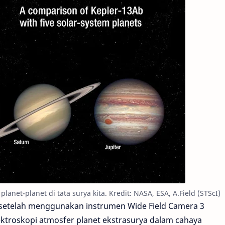
net-planet di tata surya kita. Kredit: NASA, ESA, A.Field (STScI)
ni setelah menggunakan instrumen Wide Field Camera 3
ktroskopi atmosfer planet ekstrasurya dalam cahaya