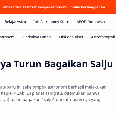
Akses artikel Premium dengan Astronomi+,
mulai berlangganan.
BelajarAstro
InfoAstronomy Store
APOD Indonesia
rya Turun Bagaikan Salju
ru-baru ini sekelompok astronom berhasil melakukan
 Kepler-13Ab. Di planet asing itu, ditemukan bahwa
urya) turun bagaikan "salju" dari atmosfernya yang