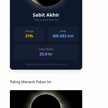
Sabit Akhir
Fase Lunasi Saat Ini
Cahaya
Jarak
31%
400.682 km
Umur Bulan
23.9 hr
Dikembangkan oleh InfoAstronomy.org
Paling Menarik Pekan Ini