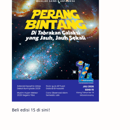
Matahari
Featured
Mars
Planet Katai
GMT 2016
History
Hoax
Bima Sakti
Meteor
Gerhana
Komet ISON
Jupiter
Planet Kerdil
Bumi
Pengetahuan
Berita
Beli edisi 15 di sini!
Hujan Meteor
Satelit Alami