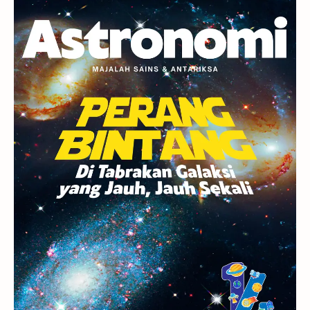
Planet Kerdil
Bumi
Pengetahuan
Berita
Hujan Meteor
Satelit Alami
Rasi Bintang
Teleskop
Saturnus
GBT 2018
UFO
Advertorial
Astrofotografi
Stasiun Luar Angkasa Internasional
Gugus Bintang
Menarik Dibaca
Venus
Pluto
Galaksi Kerdil
Gambar Harian
Titan