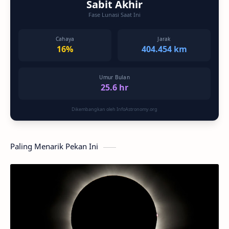
Sabit Akhir
Fase Lunasi Saat Ini
Cahaya
Jarak
16%
404.454 km
Umur Bulan
25.6 hr
Dikembangkan oleh InfoAstronomy.org
Paling Menarik Pekan Ini