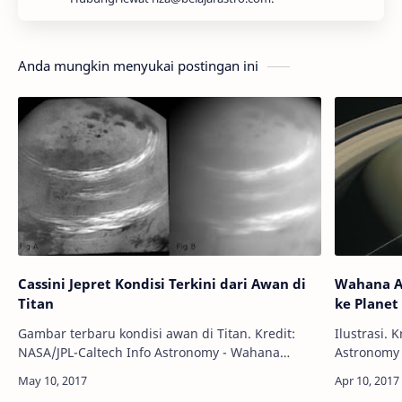
Anda mungkin menyukai postingan ini
Cassini Jepret Kondisi Terkini dari Awan di
Wahana An
Titan
ke Planet
Gambar terbaru kondisi awan di Titan. Kredit:
Ilustrasi. K
NASA/JPL-Caltech Info Astronomy - Wahana
Astronomy 
antariksa nirawak Cassini baru-baru ini berhasil
yang mana
memotret gambar terbaru dari kumpula…
meneliti S