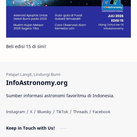
Bintang Neutron
Hubble
Tips
Juno
Bintang Biner
Cassini
Galeri
Gugus Galaksi
Proxima b
Beli edisi 15 di sini!
Fakta
Galaksi Spiral
Kehidupan Asing
Lubang Cacing
Gerhana Matahari
Eksperimen
InfoAstronomy.org
Materi Gelap
Tanya Astro
Uranus
Sumber informasi astronomi favoritmu di Indonesia.
Antarbintang
Astronom
Astronomi dan Islam
Planet Kesembilan
Keep in Touch with Us!
Pulsar
Tiangong-1
Nova
Orion