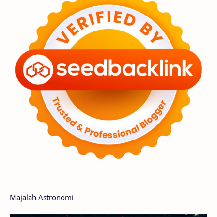
Astronot
Asteroid
Observasi
Premium
Komet
Bulan
Penelitian
Serba-serbi
Satelit
Luar Angkasa
Video
Aurora
Supernova
Nebula
Sponsored
Matahari
Featured
Mars
Planet Katai
GMT 2016
History
Hoax
Bima Sakti
Meteor
Majalah Astronomi
Gerhana
Komet ISON
Jupiter