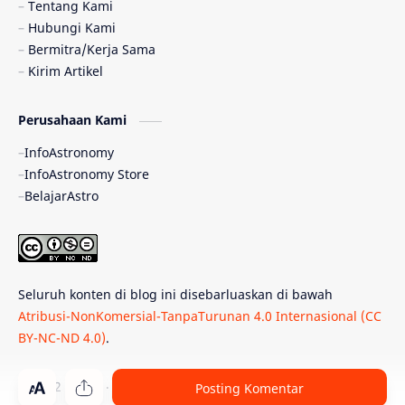
Tentang Kami
Hubungi Kami
Quasar
Supermoon
TRAPPIST-1
Bermitra/Kerja Sama
Kirim Artikel
Ulasan
Ceres
Enseladus
Perusahaan Kami
Gelombang Gravitasi
Indonesia
InfoAstronomy
Kerdil Putih
LAPAN
TanyaAstro
InfoAstronomy Store
BelajarAstro
Astrobiologi
Merkurius
New Horizons
Olimpiade Sains Nasional
Roket
Week
Seluruh konten di blog ini disebarluaskan di bawah
Bumi Super
GBT18
Hilal
Atribusi-NonKomersial-TanpaTurunan 4.0 Internasional (CC
BY-NC-ND 4.0)
.
Katai Cokelat
Kepler
Neptunus
Observatorium
Perseid
SpaceX
© 2012 -
2026
‧
PT Belajar Astronomi Indonesia
. All rights reser
Posting Komentar