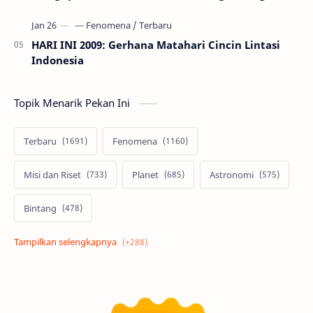
HARI INI 2009: Gerhana Matahari Cincin Lintasi
Indonesia
Topik Menarik Pekan Ini
Terbaru
Fenomena
Misi dan Riset
Planet
Astronomi
Bintang
Alam semesta
Galaksi
Eksoplanet
Lubang Hitam
Feature
Tata Surya
Hype