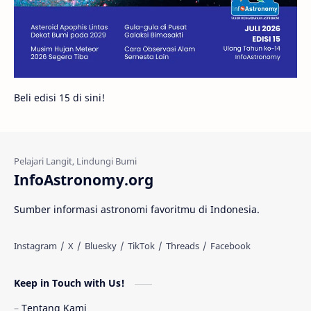
Juno
Bintang Biner
Cassini
Galeri
Gugus Galaksi
Proxima b
Beli edisi 15 di sini!
Fakta
Galaksi Spiral
Kehidupan Asing
Lubang Cacing
Gerhana Matahari
Eksperimen
InfoAstronomy.org
Materi Gelap
Tanya Astro
Uranus
Sumber informasi astronomi favoritmu di Indonesia.
Antarbintang
Astronom
Astronomi dan Islam
Planet Kesembilan
Keep in Touch with Us!
Pulsar
Tiangong-1
Nova
Orion
Tentang Kami