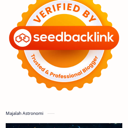
Astronot
Asteroid
Observasi
Premium
Komet
Bulan
Penelitian
Serba-serbi
Satelit
Luar Angkasa
Video
Aurora
Supernova
Nebula
Sponsored
Matahari
Featured
Mars
Planet Katai
GMT 2016
History
Hoax
Bima Sakti
Meteor
Majalah Astronomi
Gerhana
Komet ISON
Jupiter