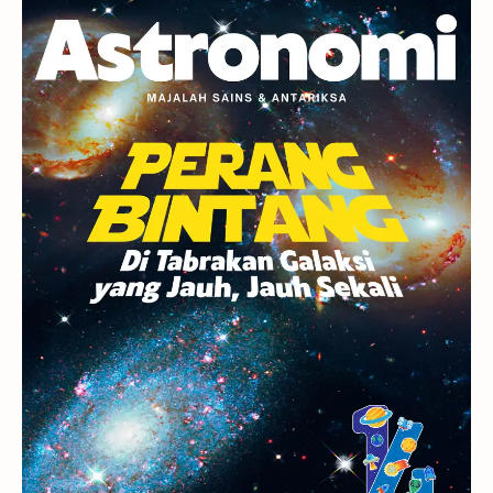
Planet Kerdil
Bumi
Pengetahuan
Berita
Hujan Meteor
Satelit Alami
Rasi Bintang
Teleskop
Saturnus
GBT 2018
UFO
Advertorial
Astrofotografi
Stasiun Luar Angkasa Internasional
Gugus Bintang
Menarik Dibaca
Venus
Pluto
Galaksi Kerdil
Gambar Harian
Titan
Bintang Neutron
Hubble
Tips