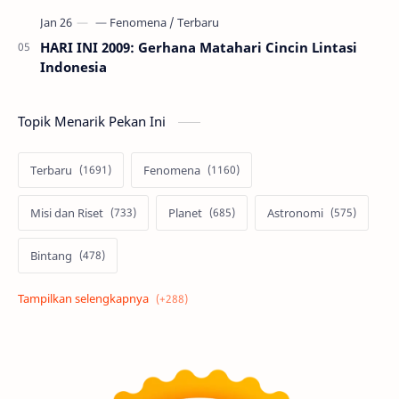
HARI INI 2009: Gerhana Matahari Cincin Lintasi
Indonesia
Topik Menarik Pekan Ini
Terbaru
Fenomena
Misi dan Riset
Planet
Astronomi
Bintang
Alam semesta
Galaksi
Eksoplanet
Lubang Hitam
Feature
Tata Surya
Hype