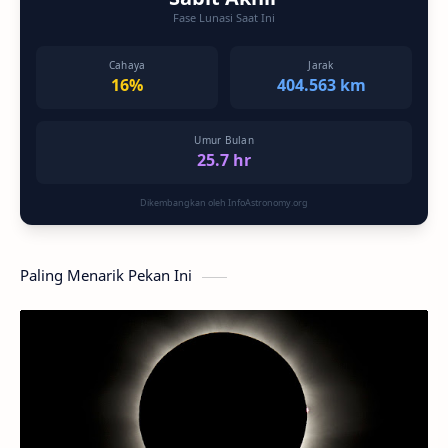
Fase Lunasi Saat Ini
Cahaya
Jarak
16%
404.563 km
Umur Bulan
25.7 hr
Dikembangkan oleh InfoAstronomy.org
Paling Menarik Pekan Ini