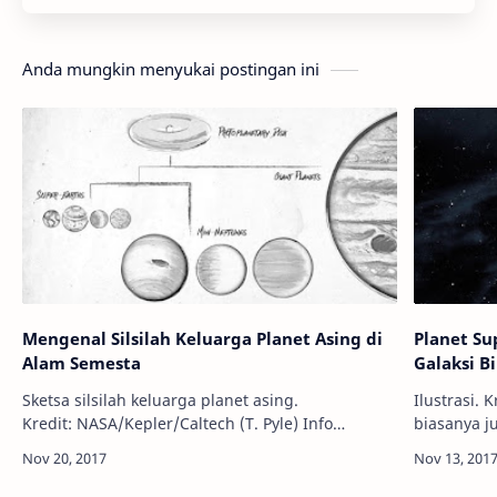
Anda mungkin menyukai postingan ini
Mengenal Silsilah Keluarga Planet Asing di
Planet Su
Alam Semesta
Galaksi B
Sketsa silsilah keluarga planet asing.
Ilustrasi. Kredit: NA
Kredit: NASA/Kepler/Caltech (T. Pyle) Info
biasanya j
Astronomy - Baru-baru ini, sekelompok astronom
pada luban
telah menata silsilah keluarga planet …
astronom b