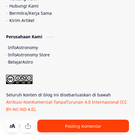
Hubungi Kami
Quasar
Supermoon
TRAPPIST-1
Bermitra/Kerja Sama
Kirim Artikel
Ulasan
Ceres
Enseladus
Perusahaan Kami
Gelombang Gravitasi
Indonesia
InfoAstronomy
Kerdil Putih
LAPAN
TanyaAstro
InfoAstronomy Store
BelajarAstro
Astrobiologi
Merkurius
New Horizons
Olimpiade Sains Nasional
Roket
Week
Seluruh konten di blog ini disebarluaskan di bawah
Bumi Super
GBT18
Hilal
Atribusi-NonKomersial-TanpaTurunan 4.0 Internasional (CC
BY-NC-ND 4.0)
.
Katai Cokelat
Kepler
Neptunus
Observatorium
Perseid
SpaceX
© 2012 -
2026
‧
PT Belajar Astronomi Indonesia
. All rights reser
Posting Komentar