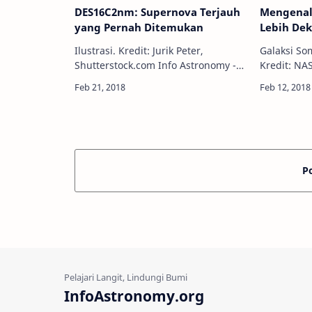
DES16C2nm: Supernova Terjauh
Mengenal
yang Pernah Ditemukan
Lebih Dek
Ilustrasi. Kredit: Jurik Peter,
Galaksi So
Shutterstock.com Info Astronomy -
Kredit: NA
Baru-baru ini, sekelompok astronom
(STScI/AURA) Info Astronomy
internasional berhasil mengamati
mungkin s
supernova paling jauh yang
dengan Gal
pernah…
tahukah A
P
InfoAstronomy.org