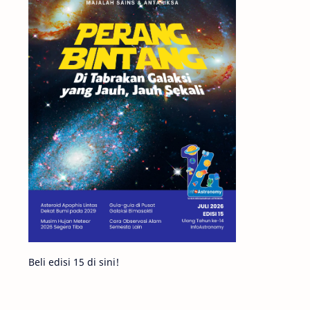
Matahari
Featured
Mars
Planet Katai
GMT 2016
History
Hoax
Bima Sakti
Meteor
Gerhana
Komet ISON
Jupiter
Planet Kerdil
Bumi
Pengetahuan
Berita
Beli edisi 15 di sini!
Hujan Meteor
Satelit Alami