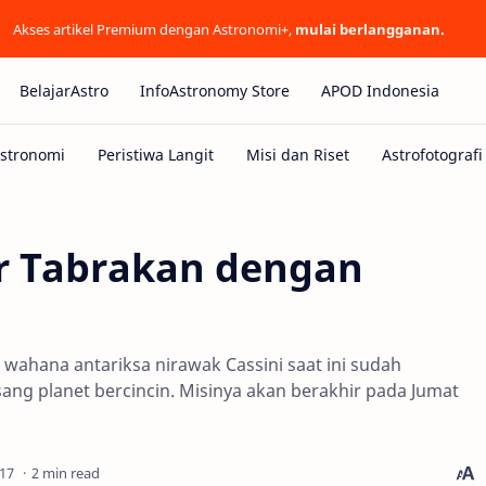
Akses artikel Premium dengan Astronomi+,
mulai berlangganan.
BelajarAstro
InfoAstronomy Store
APOD Indonesia
ur Tabrakan dengan
 wahana antariksa nirawak Cassini saat ini sudah
ang planet bercincin. Misinya akan berakhir pada Jumat
2 min read