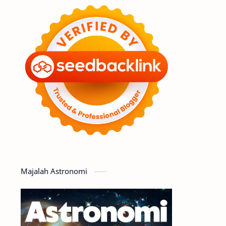
Feature
Tata Surya
Hype
Astronot
Asteroid
Observasi
Premium
Komet
Bulan
Penelitian
Serba-serbi
Satelit
Luar Angkasa
Video
Majalah Astronomi
Aurora
Supernova
Nebula
Sponsored