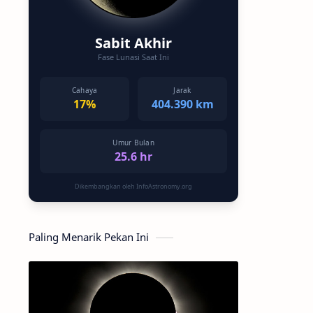
Sabit Akhir
Fase Lunasi Saat Ini
Cahaya
Jarak
17%
404.390 km
Umur Bulan
25.6 hr
Dikembangkan oleh InfoAstronomy.org
Paling Menarik Pekan Ini