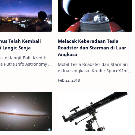
nus Telah Kembali
Melacak Keberadaan Tesla
i Langit Senja
Roadster dan Starman di Luar
Angkasa
s di langit Bali. Kredit:
nfo Astronomy -
Mobil Tesla Roadster dan Starman
 Anda mengamati planet
di luar angkasa. Kredit: SpaceX Info
net terdekat kedua dari
Astronomy - Pada 7 Februari 2018
tu akhirnya akan kembal…
kemarin, perusahaan antariksa
swasta SpaceX meluncurkan roket
terbesa…