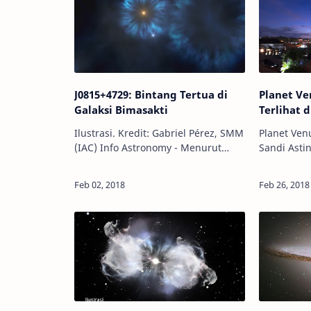
J0815+4729: Bintang Tertua di
Planet Ve
Galaksi Bimasakti
Terlihat d
Ilustrasi. Kredit: Gabriel Pérez, SMM
Planet Venu
(IAC) Info Astronomy - Menurut
Sandi Astina Putra I
model kosmologi modern, alam
Pernahkah
semesta dimulai dalam peristiwa
Venus? Pla
yang dikenal sebagai Big Bang.
Matahari i
Perist…