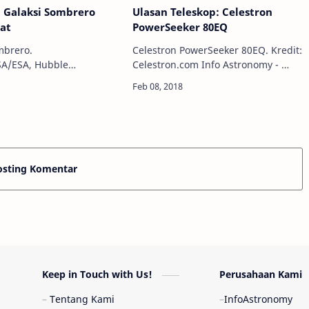
 Galaksi Sombrero
Ulasan Teleskop: Celestron
at
PowerSeeker 80EQ
mbrero.
Celestron PowerSeeker 80EQ. Kredit:
SA/ESA, Hubble
Celestron.com Info Astronomy -
 - Anda
Pernahkah Anda memiliki kaos yang
udah cukup akrab
benar-benar Anda sukai dan selalu
aksi Andromeda. Tapi,
Anda kenakan? Bagaimana dengan
nda ada sebuah ga…
…
osting Komentar
Keep in Touch with Us!
Perusahaan Kami
Tentang Kami
InfoAstronomy