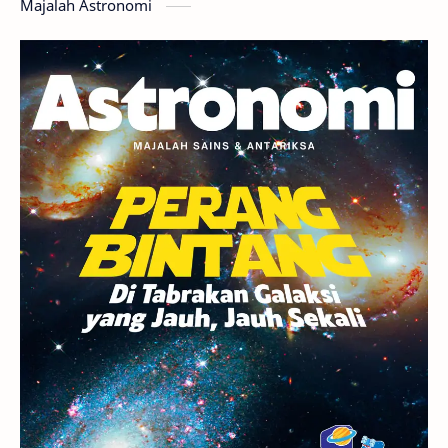
Majalah Astronomi
Gerhana
Komet ISON
Jupiter
Planet Kerdil
Bumi
Pengetahuan
Berita
Hujan Meteor
Satelit Alami
Rasi Bintang
Teleskop
Saturnus
GBT 2018
UFO
Advertorial
Astrofotografi
Stasiun Luar Angkasa Internasional
Gugus Bintang
Menarik Dibaca
Venus
Pluto
Galaksi Kerdil