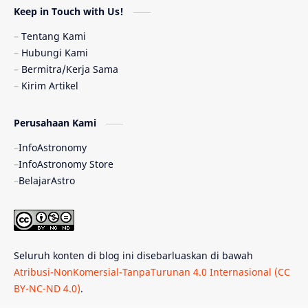
Keep in Touch with Us!
Pulsar
Tiangong-1
Nova
Orion
Tentang Kami
Hubungi Kami
Quasar
Supermoon
TRAPPIST-1
Bermitra/Kerja Sama
Kirim Artikel
Ulasan
Ceres
Enseladus
Perusahaan Kami
Gelombang Gravitasi
Indonesia
InfoAstronomy
Kerdil Putih
LAPAN
TanyaAstro
InfoAstronomy Store
BelajarAstro
Astrobiologi
Merkurius
New Horizons
Olimpiade Sains Nasional
Roket
Week
Seluruh konten di blog ini disebarluaskan di bawah
Bumi Super
GBT18
Hilal
Atribusi-NonKomersial-TanpaTurunan 4.0 Internasional (CC
BY-NC-ND 4.0)
.
Katai Cokelat
Kepler
Neptunus