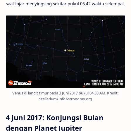
saat fajar menyingsing sekitar pukul 05.42 waktu setempat.
Venus di langit timur pada 3 Juni 2017 pukul 04.30 AM. Kredit:
Stellarium/InfoAstronomy.org
4 Juni 2017: Konjungsi Bulan
dengan Planet Jupiter