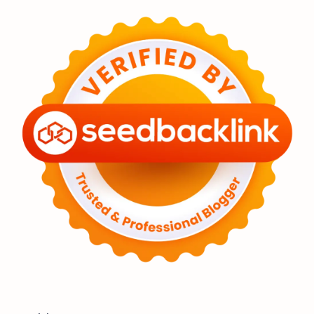
Feature
Tata Surya
Hype
Astronot
Asteroid
Observasi
Premium
Komet
Bulan
Penelitian
Serba-serbi
Satelit
Luar Angkasa
Video
Aurora
Supernova
Nebula
Sponsored
Matahari
Featured
Mars
Planet Katai
GMT 2016
History
Hoax
Bima Sakti
Meteor