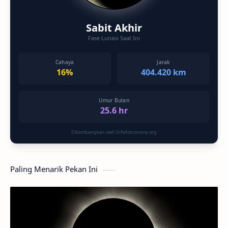
Sabit Akhir
Fase Lunasi Saat Ini
Cahaya
Jarak
16%
404.420 km
Umur Bulan
25.6 hr
Dikembangkan oleh InfoAstronomy.org
Paling Menarik Pekan Ini