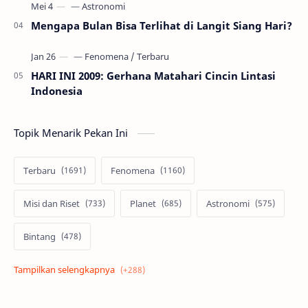
Mengapa Bulan Bisa Terlihat di Langit Siang Hari?
HARI INI 2009: Gerhana Matahari Cincin Lintasi
Indonesia
Topik Menarik Pekan Ini
Terbaru
Fenomena
Misi dan Riset
Planet
Astronomi
Bintang
Alam semesta
Galaksi
Eksoplanet
Lubang Hitam