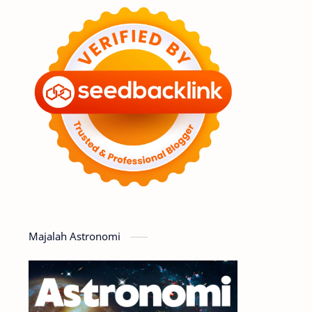
Feature
Tata Surya
Hype
Astronot
Asteroid
Observasi
Premium
Komet
Bulan
Penelitian
Serba-serbi
Satelit
Luar Angkasa
Video
Majalah Astronomi
Aurora
Supernova
Nebula
Sponsored