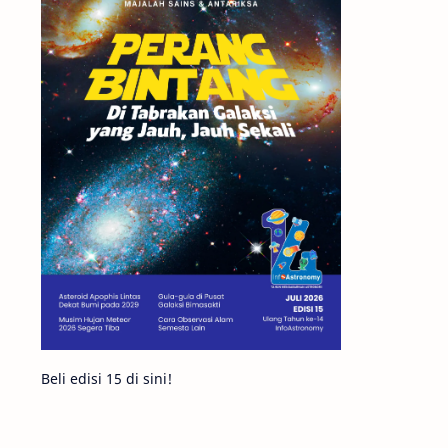
Matahari
Mars
Planet Katai
Featured
GMT 2016
History
Hoax
Bima Sakti
Meteor
Gerhana
Komet ISON
Jupiter
Planet Kerdil
Bumi
Pengetahuan
Berita
Beli edisi 15 di sini!
Hujan Meteor
Satelit Alami