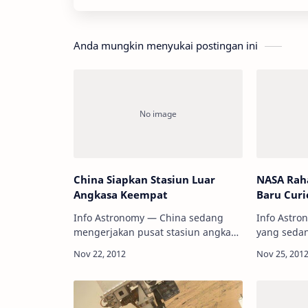
Anda mungkin menyukai postingan ini
China Siapkan Stasiun Luar
NASA Rah
Angkasa Keempat
Baru Curi
Info Astronomy — China sedang
Info Astr
mengerjakan pusat stasiun angkasa
yang seda
luar keempatnya. Pusat angkasa
penelitian
luar yang terletak di Provisinsi
penjelajah 
Hainan tersebut akan terdiri atas
Kawah Gale
tempat peluncur…
mendapati