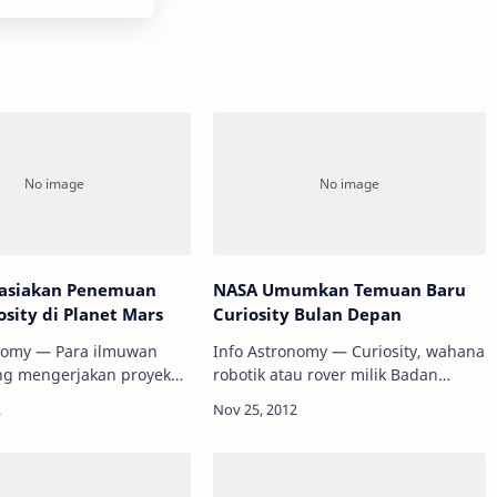
asiakan Penemuan
NASA Umumkan Temuan Baru
osity di Planet Mars
Curiosity Bulan Depan
onomy — Para ilmuwan
Info Astronomy — Curiosity, wahana
ng mengerjakan proyek
robotik atau rover milik Badan
 melalui kendaraan
Antariksa Amerika Serikat (NASA)
(rover) Curiosity di
dilaporkan memperoleh temuan
, Planet Mars, kabarnya
besar di planet Mars. Namun, para
 sebuah temu…
ilmuwa…