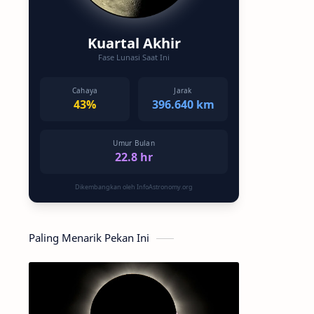
Kuartal Akhir
Fase Lunasi Saat Ini
Cahaya
Jarak
43%
396.640 km
Umur Bulan
22.8 hr
Dikembangkan oleh InfoAstronomy.org
Paling Menarik Pekan Ini