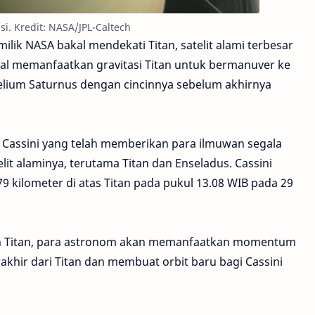
si. Kredit: NASA/JPL-Caltech
ilik NASA bakal mendekati Titan, satelit alami terbesar
bakal memanfaatkan gravitasi Titan untuk bermanuver ke
helium Saturnus dengan cincinnya sebelum akhirnya
n Cassini yang telah memberikan para ilmuwan segala
lit alaminya, terutama Titan dan Enseladus. Cassini
9 kilometer di atas Titan pada pukul 13.08 WIB pada 29
gan Titan, para astronom akan memanfaatkan momentum
khir dari Titan dan membuat orbit baru bagi Cassini