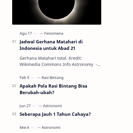
Jadwal Gerhana Matahari di
Indonesia untuk Abad 21
Gerhana Matahari total. Kredit:
Wikimedia Commons Info Astronomy -
Sepanjang abad ke-21, peristiwa
gerhana Matahari akan terjadi sebanyak
22…
Apakah Pola Rasi Bintang Bisa
Berubah-ubah?
Seberapa Jauh 1 Tahun Cahaya?