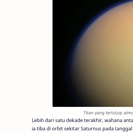
Titan yang tertutup atmo
Lebih dari satu dekade terakhir, wahana anta
ia tiba di orbit sekitar Saturnus pada tangg