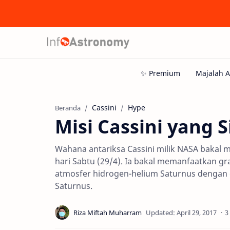
Cassini
Hype
Beranda
Misi Cassini yang S
Wahana antariksa Cassini milik NASA bakal me
hari Sabtu (29/4). Ia bakal memanfaatkan gra
atmosfer hidrogen-helium Saturnus dengan 
Saturnus.
3