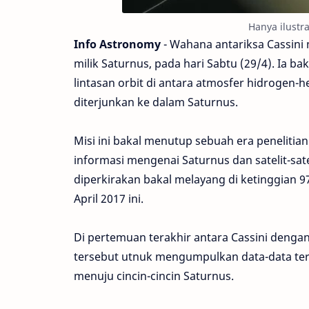
Hanya ilustra
Info Astronomy
- Wahana antariksa Cassini m
milik Saturnus, pada hari Sabtu (29/4). Ia 
lintasan orbit di antara atmosfer hidrogen-
diterjunkan ke dalam Saturnus.
Misi ini bakal menutup sebuah era penelitia
informasi mengenai Saturnus dan satelit-sate
diperkirakan bakal melayang di ketinggian 97
April 2017 ini.
Di pertemuan terakhir antara Cassini den
tersebut utnuk mengumpulkan data-data tera
menuju cincin-cincin Saturnus.