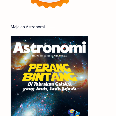
Serba-serbi
Satelit
Luar Angkasa
Video
Majalah Astronomi
Aurora
Supernova
Nebula
Sponsored
Matahari
Featured
Mars
Planet Katai
GMT 2016
History
Hoax
Bima Sakti
Meteor
Gerhana