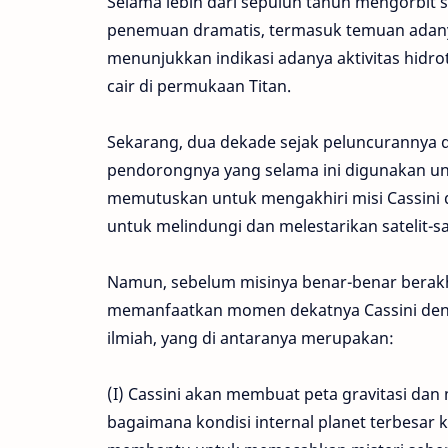
Selama lebih dari sepuluh tahun mengorbit 
penemuan dramatis, termasuk temuan adany
menunjukkan indikasi adanya aktivitas hidr
cair di permukaan Titan.
Sekarang, dua dekade sejak peluncurannya da
pendorongnya yang selama ini digunakan unt
memutuskan untuk mengakhiri misi Cassini d
untuk melindungi dan melestarikan satelit-sa
Namun, sebelum misinya benar-benar berakhi
memanfaatkan momen dekatnya Cassini deng
ilmiah, yang di antaranya merupakan:
(I) Cassini akan membuat peta gravitasi da
bagaimana kondisi internal planet terbesar 