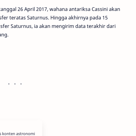
nggal 26 April 2017, wahana antariksa Cassini akan
fer teratas Saturnus. Hingga akhirnya pada 15
sfer Saturnus, ia akan mengirim data terakhir dari
ang.
is konten astronomi