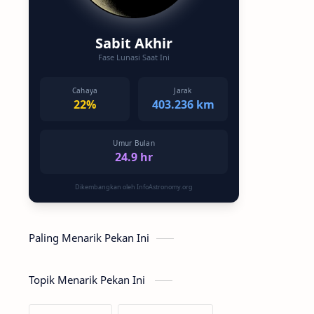
Sabit Akhir
Fase Lunasi Saat Ini
Cahaya
Jarak
22%
403.236 km
Umur Bulan
24.9 hr
Dikembangkan oleh InfoAstronomy.org
Paling Menarik Pekan Ini
Topik Menarik Pekan Ini