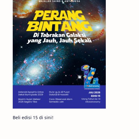
Matahari
Featured
Mars
Planet Katai
GMT 2016
History
Hoax
Bima Sakti
Meteor
Gerhana
Komet ISON
Jupiter
Planet Kerdil
Bumi
Pengetahuan
Berita
Beli edisi 15 di sini!
Hujan Meteor
Satelit Alami