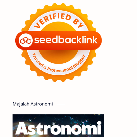
Feature
Tata Surya
Hype
Astronot
Asteroid
Observasi
Premium
Komet
Bulan
Penelitian
Serba-serbi
Satelit
Luar Angkasa
Video
Majalah Astronomi
Aurora
Supernova
Nebula
Sponsored