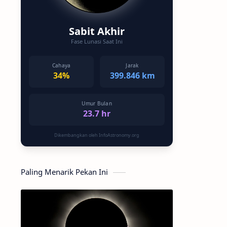
Sabit Akhir
Fase Lunasi Saat Ini
Cahaya
Jarak
34%
399.846 km
Umur Bulan
23.7 hr
Dikembangkan oleh InfoAstronomy.org
Paling Menarik Pekan Ini