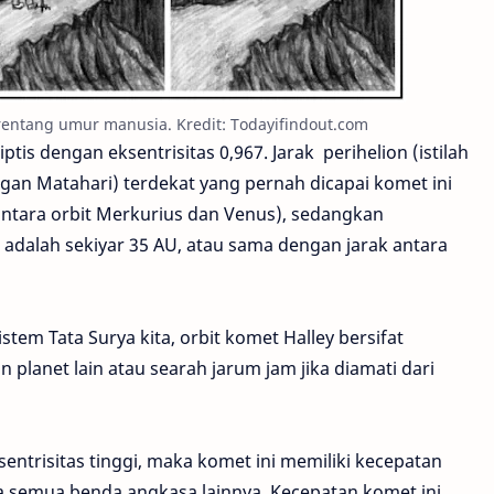
entang umur manusia. Kredit: Todayifindout.com
ptis dengan eksentrisitas 0,967. Jarak perihelion (istilah
gan Matahari) terdekat yang pernah dicapai komet ini
 antara orbit Merkurius dan Venus), sedangkan
 adalah sekiyar 35 AU, atau sama dengan jarak antara
stem Tata Surya kita, orbit komet Halley bersifat
planet lain atau searah jarum jam jika diamati dari
entrisitas tinggi, maka komet ini memiliki kecepatan
da semua benda angkasa lainnya. Kecepatan komet ini