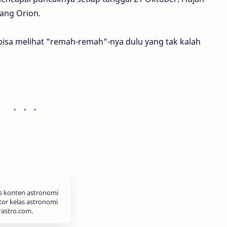
tang Orion.
a bisa melihat "remah-remah"-nya dulu yang tak kalah
is konten astronomi
tor kelas astronomi
rastro.com.