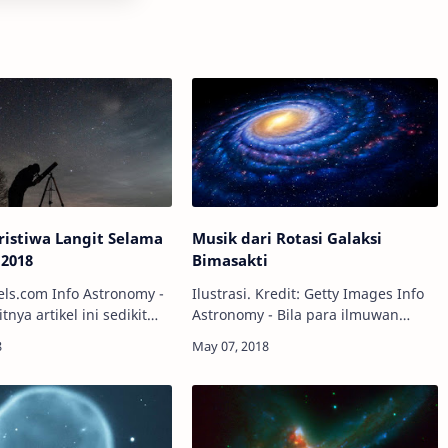
ristiwa Langit Selama
Musik dari Rotasi Galaksi
2018
Bimasakti
nfo Astronomy -
Ilustrasi. Kredit: Getty Images Info
tnya artikel ini sedikit
Astronomy - Bila para ilmuwan
na penulis yang sedang
biasanya mengubah data astronomi
 badan, tapi setidaknya
menjadi gambar, lain halnya
 melewatkan satupun
dengan seorang peneliti dari
Universitas Cal…