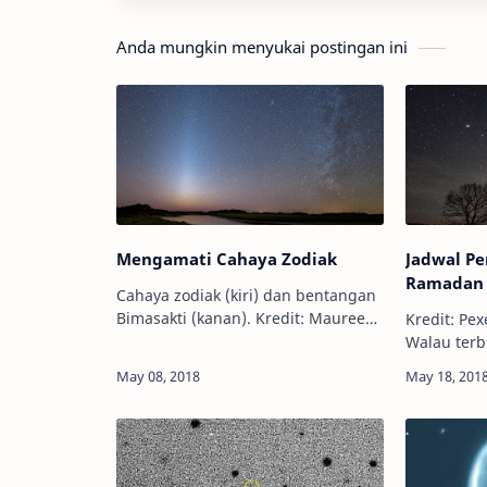
Anda mungkin menyukai postingan ini
Mengamati Cahaya Zodiak
Jadwal Pe
Ramadan 
Cahaya zodiak (kiri) dan bentangan
Bimasakti (kanan). Kredit: Maureen
Kredit: Pexels.com I
Allen Info Astronomy - Tahukah
Walau terbi
kamu apa itu cahaya zodiak? Atau
telat kare
pernahkah kamu mengamatinya?
tidak enak
Bukan, c…
kita belum
per…