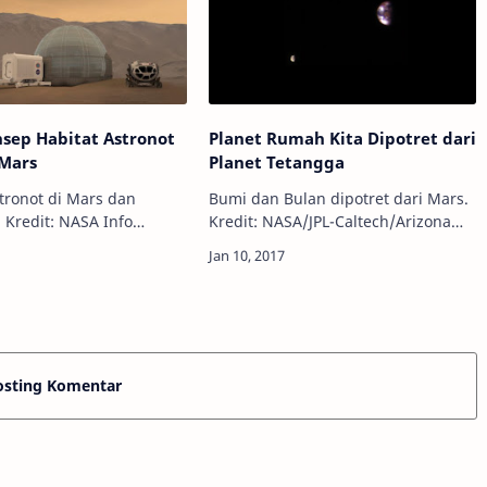
lengkap d…
nsep Habitat Astronot
Planet Rumah Kita Dipotret dari
 Mars
Planet Tetangga
stronot di Mars dan
Bumi dan Bulan dipotret dari Mars.
Kredit: NASA Info
Kredit: NASA/JPL-Caltech/Arizona
- Sekitar satu dekade
State University Info Astronomy -
, misi mendaratkan
Baru-baru ini, wahana antariksa
 planet Mars bakal
pengorbit Planet Merah, Mars
 beberapa lem…
Reco…
osting Komentar