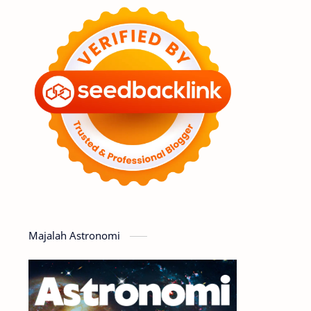
Feature
Tata Surya
Hype
Astronot
Asteroid
Observasi
Premium
Komet
Bulan
Penelitian
Serba-serbi
Satelit
Luar Angkasa
Video
Majalah Astronomi
Aurora
Supernova
Nebula
Sponsored