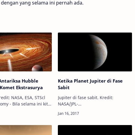
a dengan yang selama ini pernah ada.
Antariksa Hubble
Ketika Planet Jupiter di Fase
Komet Ekstrasurya
Sabit
Kredit: NASA, ESA, STScl
Jupiter di fase sabit. Kredit:
omy - Bila selama ini kita
NASA/JPL-
i adanya planet
Caltech/SwRI/MSSS/Roman
a atau planet yang
Tkachenko Info Astronomy - Ini
bintang lain selain
bukanlah Bulan, ini adalah Jupiter
 baru…
sabit! Citra detail Jupiter yang