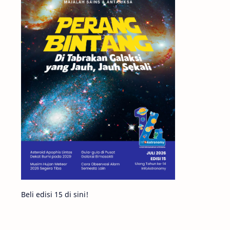
Matahari
Mars
Planet Katai
Featured
GMT 2016
History
Hoax
Bima Sakti
Meteor
Gerhana
Komet ISON
Jupiter
Planet Kerdil
Bumi
Pengetahuan
Berita
Beli edisi 15 di sini!
Hujan Meteor
Satelit Alami