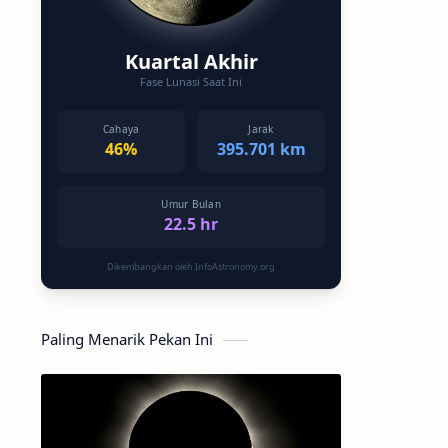
Kuartal Akhir
Fase Lunasi Saat Ini
Cahaya
Jarak
46%
395.701 km
Umur Bulan
22.5 hr
Dikembangkan oleh InfoAstronomy.org
Paling Menarik Pekan Ini