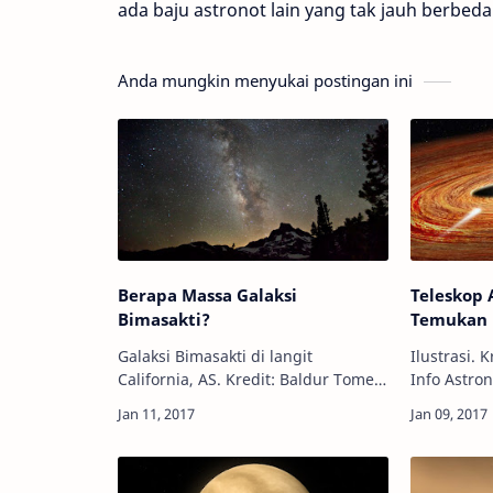
ada baju astronot lain yang tak jauh berbed
Anda mungkin menyukai postingan ini
Berapa Massa Galaksi
Teleskop 
Bimasakti?
Temukan 
Galaksi Bimasakti di langit
Ilustrasi. 
California, AS. Kredit: Baldur Tome
Info Astron
Info Astronomy - Dalam serangkaian
mengetahu
penelitian terbaru di bidang
ekstrasury
astronomi, sekelompok astronom
mengorbit 
telah berhasi…
Matahari,