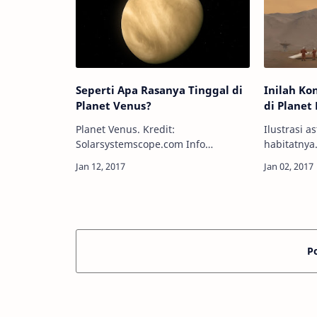
Seperti Apa Rasanya Tinggal di
Inilah Ko
Planet Venus?
di Planet
Planet Venus. Kredit:
Ilustrasi a
Solarsystemscope.com Info
habitatnya. 
Astronomy - Walaupun merupakan
Astronomy 
planet terdekat kedua dari Matahari
mendatang
setelah Merkurius, planet Venus
manusia di
merupakan planet terpanas…
dilakukan
P