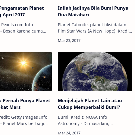
Pengamatan Planet
Inilah Jadinya Bila Bumi Punya
 April 2017
Dua Matahari
Pexels.com Info
Planet Tatooite, planet fiksi dalam
 - Bosan karena cuma
film Star Wars (A New Hope). Kredit:
 Bulan dan bintang-
20th Century Fox/LucasFilm Info
 langit? Sepanjang April
Astronomy - Sejauh ini, para
kita berkesempatan
astronom telah temukan lebih dari
 lima planet…
2.00…
a Pernah Punya Planet
Menjelajah Planet Lain atau
ekat Mars
Cukup Memperbaiki Bumi?
edit: Getty Images Info
Bumi. Kredit: NOAA Info
- Planet Mars berbagi
Astronomy - Di masa kini,
an sekelompok kecil
menjelajahi planet lain mungkin