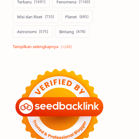
Terbaru
Fenomena
Misi dan Riset
Planet
Astronomi
Bintang
Alam semesta
Galaksi
Eksoplanet
Lubang Hitam
Feature
Tata Surya
Hype
Astronot
Asteroid
Observasi
Premium
Komet
Bulan
Penelitian