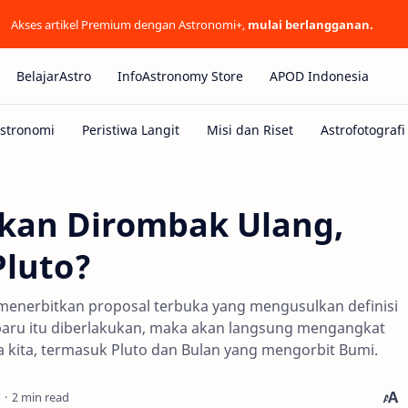
Akses artikel Premium dengan Astronomi+,
mulai berlangganan.
BelajarAstro
InfoAstronomy Store
APOD Indonesia
Akan Dirombak Ulang,
Pluto?
menerbitkan proposal terbuka yang mengusulkan definisi
si baru itu diberlakukan, maka akan langsung mengangkat
rya kita, termasuk Pluto dan Bulan yang mengorbit Bumi.
2 min read