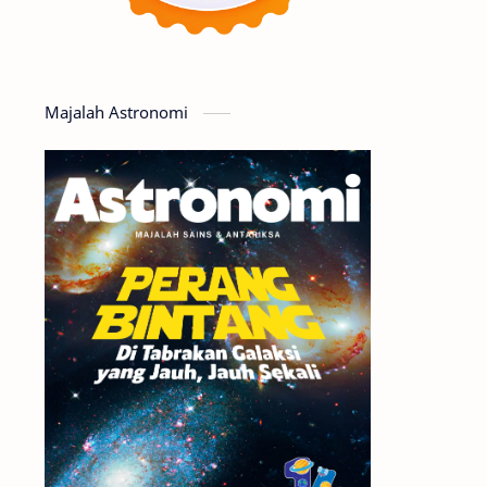
Serba-serbi
Satelit
Luar Angkasa
Video
Majalah Astronomi
Aurora
Supernova
Nebula
Sponsored
Matahari
Featured
Mars
Planet Katai
GMT 2016
History
Hoax
Bima Sakti
Meteor
Gerhana