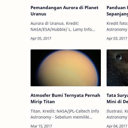
Pemandangan Aurora di Planet
Panduan 
Uranus
Sepanjang
Aurora di Uranus. Kredit:
Kredit foto: 
NASA/ESA/Hubble/ L. Lamy Info
Astronomy
Astronomy - Tak hanya di Bumi,
mengamati
aurora ternyata juga ada di planet
bintang di
Uranus, satu dari dua planet
2017 ini, 
raksasa es di Tata Su…
mengamati
Atmosfer Bumi Ternyata Pernah
Tata Sury
Mirip Titan
Mini di D
Titan. Kredit: NASA/JPL-Caltech Info
Ilustrasi. Kr
Astronomy - Sebelum memiliki
Astronomy 
atmosfer yang nyaman bagi
orbit deng