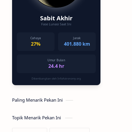
Sabit Akhir
Fase Lunasi Saat Ini
Cahaya
Jarak
27%
401.880 km
Umur Bulan
24.4 hr
Dikembangkan oleh InfoAstronomy.org
Paling Menarik Pekan Ini
Topik Menarik Pekan Ini