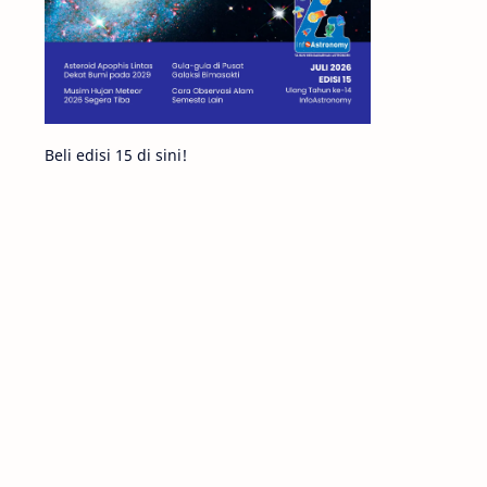
Komet ISON
Jupiter
Planet Kerdil
Bumi
Pengetahuan
Berita
Beli edisi 15 di sini!
Hujan Meteor
Satelit Alami
Rasi Bintang
Teleskop
Saturnus
GBT 2018
UFO
Advertorial
Astrofotografi
Stasiun Luar Angkasa Internasional