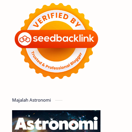
Feature
Tata Surya
Hype
Astronot
Asteroid
Observasi
Premium
Komet
Bulan
Penelitian
Serba-serbi
Satelit
Luar Angkasa
Video
Majalah Astronomi
Aurora
Supernova
Nebula
Sponsored