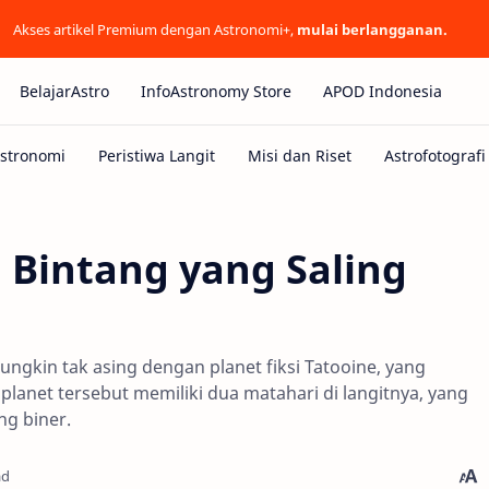
Akses artikel Premium dengan Astronomi+,
mulai berlangganan.
BelajarAstro
InfoAstronomy Store
APOD Indonesia
 Bintang yang Saling
gkin tak asing dengan planet fiksi Tatooine, yang
planet tersebut memiliki dua matahari di langitnya, yang
ng biner.
ad