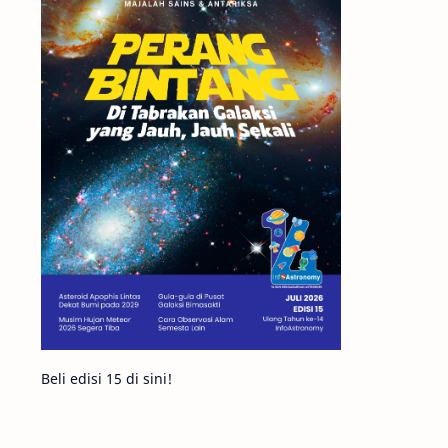
Matahari
Featured
Mars
Planet Katai
GMT 2016
History
Hoax
Bima Sakti
Meteor
Gerhana
Komet ISON
Jupiter
Planet Kerdil
Bumi
Pengetahuan
Berita
Beli edisi 15 di sini!
Hujan Meteor
Satelit Alami