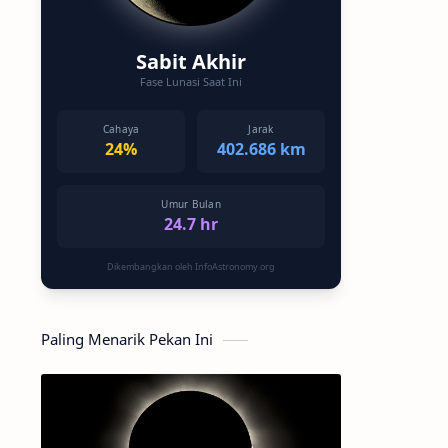
Sabit Akhir
Fase Lunasi Saat Ini
Cahaya
Jarak
24%
402.686 km
Umur Bulan
24.7 hr
Dikembangkan oleh InfoAstronomy.org
Paling Menarik Pekan Ini