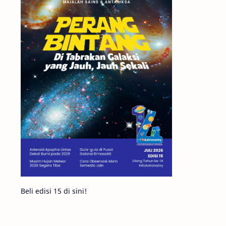
Matahari
Featured
Mars
Planet Katai
GMT 2016
History
Hoax
Bima Sakti
Meteor
Gerhana
Komet ISON
Jupiter
Planet Kerdil
Bumi
Pengetahuan
Berita
Beli edisi 15 di sini!
Hujan Meteor
Satelit Alami