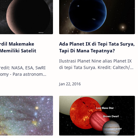
erdil Makemake
Ada Planet IX di Tepi Tata Surya,
Memiliki Satelit
Tapi Di Mana Tepatnya?
Ilustrasi Planet Nine alias Planet IX
di tepi Tata Surya. Kredit: Caltech/R.
Kredit: NASA, ESA, SwRI
Hurt (IPAC) Info Astronomy - Dunia
nomy - Para astronom
sains sempat dihebohkan baru-baru
an Teleskop Antariksa
ini, ketika dua astro…
rhasil menemukan
 sebuah bulan atau
mi kecil y…