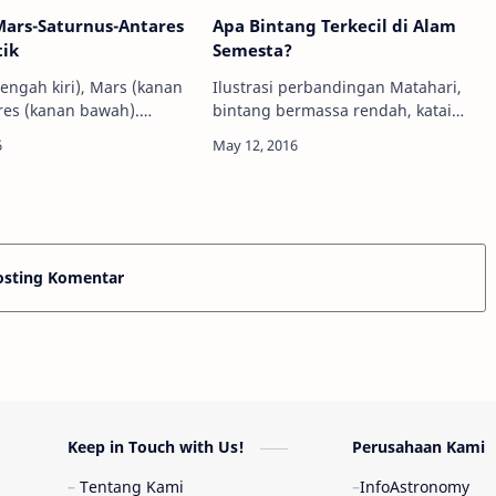
Mars-Saturnus-Antares
Apa Bintang Terkecil di Alam
tik
Semesta?
tengah kiri), Mars (kanan
Ilustrasi perbandingan Matahari,
ares (kanan bawah).
bintang bermassa rendah, katai
in Marthadinata Info
coklat, Jupiter dan Bumi. Kredit:
- Belakangan ini, ketika
NASA/JPL Info Astronomy - Para
larut malam, Anda
astronom menemukan sebuah
me…
bintang mungil ya…
osting Komentar
Keep in Touch with Us!
Perusahaan Kami
Tentang Kami
InfoAstronomy