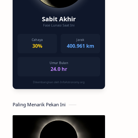
Sabit Akhir
Fase Lunasi Saat Ini
Cahaya
Jarak
30%
400.961 km
Umur Bulan
24.0 hr
Dikembangkan oleh InfoAstronomy.org
Paling Menarik Pekan Ini