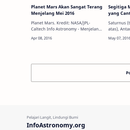
Planet Mars Akan Sangat Terang
Segitiga 
Menjelang Mei 2016
yang Can
Planet Mars. Kredit: NASA/JPL-
Saturnus (
Caltech Info Astronomy - Menjelang
atas), Ant
Mei 2016 ini, Planet Mars--planet
Kredit: Mart
tetangga Bumi kita--akan muncul
Astronomy 
dengan cahaya paling terang, lebih
menjelang 
tepatn…
mungkin 
P
InfoAstronomy.org