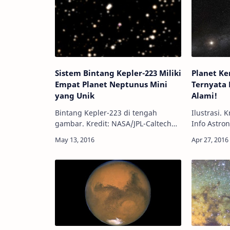
Sistem Bintang Kepler-223 Miliki
Planet K
Empat Planet Neptunus Mini
Ternyata 
yang Unik
Alami!
Bintang Kepler-223 di tengah
Ilustrasi. 
gambar. Kredit: NASA/JPL-Caltech
Info Astro
Info Astronomy - Sebuah sistem
menggunak
bintang yang memiliki empat planet
Hubble be
yang berhasil diamati beberapa
menemukan
tahun ya…
satelit ala