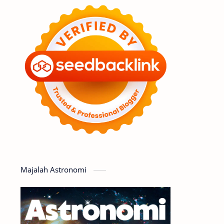
Feature
Tata Surya
Hype
Astronot
Asteroid
Observasi
Premium
Komet
Bulan
Penelitian
Serba-serbi
Satelit
Luar Angkasa
Video
Majalah Astronomi
Aurora
Supernova
Nebula
Sponsored