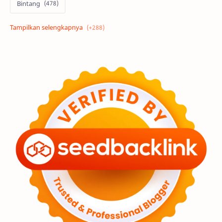
Bintang
Alam semesta
Galaksi
Eksoplanet
Lubang Hitam
Feature
Tata Surya
Hype
Astronot
Asteroid
Observasi
Premium
Komet
Bulan
Penelitian
Serba-serbi
Satelit
Luar Angkasa
Video
Aurora
Supernova
Nebula
Sponsored
Matahari
Mars
Planet Katai