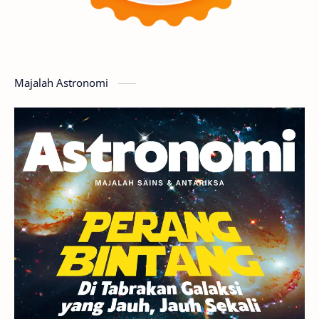
Featured
GMT 2016
History
Hoax
Bima Sakti
Meteor
Majalah Astronomi
Gerhana
Komet ISON
Jupiter
Planet Kerdil
Bumi
Pengetahuan
Berita
Hujan Meteor
Satelit Alami
Rasi Bintang
Teleskop
Saturnus
GBT 2018
UFO
Advertorial
Astrofotografi
Stasiun Luar Angkasa Internasional