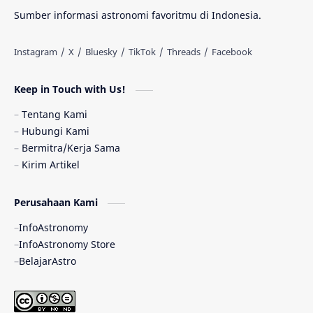
Materi Gelap
Tanya Astro
Uranus
Sumber informasi astronomi favoritmu di Indonesia.
Antarbintang
Astronom
Astronomi dan Islam
Planet Kesembilan
Keep in Touch with Us!
Pulsar
Tiangong-1
Nova
Orion
Tentang Kami
Hubungi Kami
Quasar
Supermoon
TRAPPIST-1
Bermitra/Kerja Sama
Kirim Artikel
TanyaAstro
Ulasan
Ceres
Perusahaan Kami
Enseladus
Gelombang Gravitasi
InfoAstronomy
Indonesia
Kerdil Putih
LAPAN
InfoAstronomy Store
BelajarAstro
Astrobiologi
Merkurius
New Horizons
Olimpiade Sains Nasional
Roket
Week