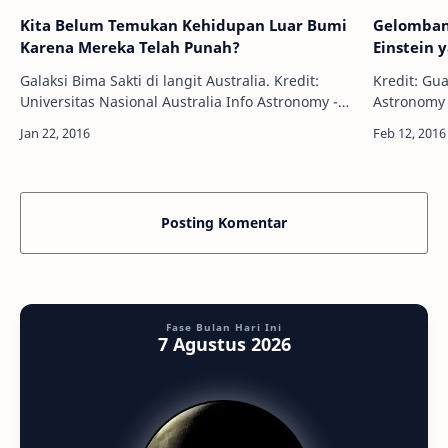
Kita Belum Temukan Kehidupan Luar Bumi
Gelombang
Karena Mereka Telah Punah?
Einstein 
Galaksi Bima Sakti di langit Australia. Kredit:
Kredit: Gua
Universitas Nasional Australia Info Astronomy -
Astronomy 
Kehidupan di planet lain mungkin sudah
tim fisika
terbentuk lebih dulu jauh sebelum Bum…
keberadaan
Posting Komentar
Fase Bulan Hari Ini
7 Agustus 2026