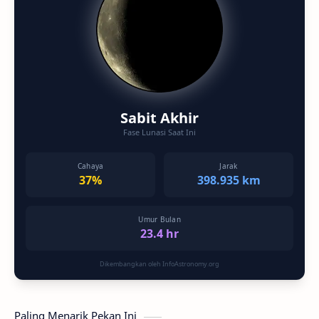
Sabit Akhir
Fase Lunasi Saat Ini
Cahaya
Jarak
37%
398.935 km
Umur Bulan
23.4 hr
Dikembangkan oleh InfoAstronomy.org
Paling Menarik Pekan Ini