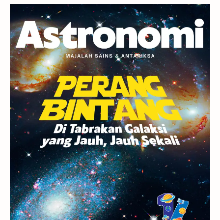
Planet Kerdil
Bumi
Pengetahuan
Berita
Hujan Meteor
Satelit Alami
Rasi Bintang
Teleskop
Saturnus
GBT 2018
UFO
Advertorial
Astrofotografi
Stasiun Luar Angkasa Internasional
Gugus Bintang
Menarik Dibaca
Venus
Pluto
Galaksi Kerdil
Gambar Harian
Titan