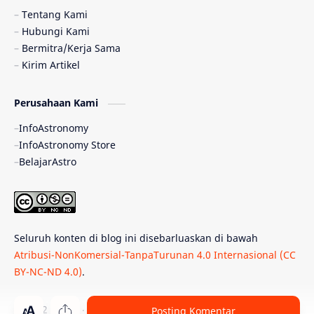
Pulsar
Tiangong-1
Nova
Orion
Tentang Kami
Hubungi Kami
Quasar
Supermoon
TRAPPIST-1
Bermitra/Kerja Sama
Kirim Artikel
Ulasan
Ceres
Enseladus
Perusahaan Kami
Gelombang Gravitasi
Indonesia
InfoAstronomy
Kerdil Putih
LAPAN
TanyaAstro
InfoAstronomy Store
BelajarAstro
Astrobiologi
Merkurius
New Horizons
Olimpiade Sains Nasional
Roket
Week
Seluruh konten di blog ini disebarluaskan di bawah
Bumi Super
GBT18
Hilal
Atribusi-NonKomersial-TanpaTurunan 4.0 Internasional (CC
BY-NC-ND 4.0)
.
Katai Cokelat
Kepler
Neptunus
Observatorium
Perseid
SpaceX
© 2012 -
2026
‧
PT Belajar Astronomi Indonesia
. All rights reser
Posting Komentar