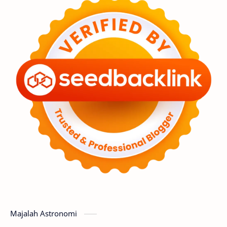
Feature
Tata Surya
Hype
Astronot
Asteroid
Observasi
Premium
Komet
Bulan
Penelitian
Serba-serbi
Satelit
Luar Angkasa
Video
Aurora
Supernova
Nebula
Sponsored
Matahari
Featured
Mars
Planet Katai
GMT 2016
History
Hoax
Bima Sakti
Meteor
Majalah Astronomi
Gerhana
Komet ISON
Jupiter