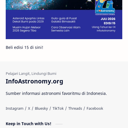
Bintang Neutron
Hubble
Tips
Juno
Bintang Biner
Cassini
Galeri
Gugus Galaksi
Proxima b
Beli edisi 15 di sini!
Fakta
Galaksi Spiral
Kehidupan Asing
Lubang Cacing
Gerhana Matahari
Eksperimen
InfoAstronomy.org
Materi Gelap
Tanya Astro
Uranus
Sumber informasi astronomi favoritmu di Indonesia.
Antarbintang
Astronom
Astronomi dan Islam
Planet Kesembilan
Keep in Touch with Us!