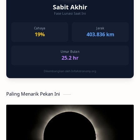
Sabit Akhir
Fase Lunasi Saat Ini
Cahaya
Jarak
19%
403.836 km
Umur Bulan
25.2 hr
Dikembangkan oleh InfoAstronomy.org
Paling Menarik Pekan Ini