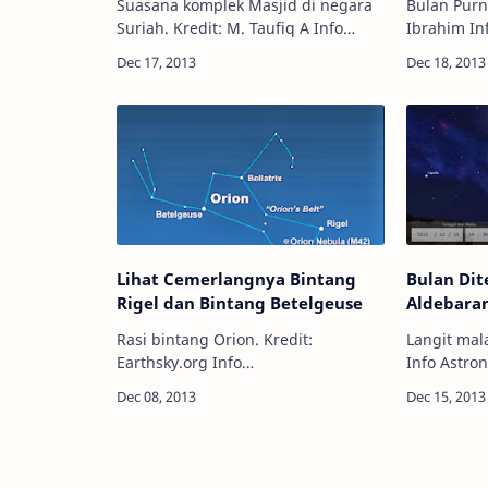
Suasana komplek Masjid di negara
Bulan Purn
Suriah. Kredit: M. Taufiq A Info
Ibrahim Info Astronomy - Semalam
Astronomy - Sebuah badai langka
(17/12) Bu
membawa salju dan kekacauan di
Bulan Purn
Timur Tengah. Kawasan yang
Bulan Purn
biasanya di…
terakhir p
Lihat Cemerlangnya Bintang
Bulan Di
Rigel dan Bintang Betelgeuse
Aldebara
Rasi bintang Orion. Kredit:
Langit mala
Earthsky.org Info
Info Astro
Astronomy - Kebanyakan sebuah
terlihat 
rasi bintang hanya memiliki satu
malam ini, 
bintang paling cemerlang, tapi rasi
Bulan masi
bintang Orion punya du…
Bun…