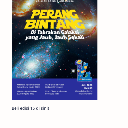
Matahari
Mars
Planet Katai
Featured
GMT 2016
History
Hoax
Bima Sakti
Meteor
Gerhana
Komet ISON
Jupiter
Planet Kerdil
Bumi
Pengetahuan
Berita
Beli edisi 15 di sini!
Hujan Meteor
Satelit Alami