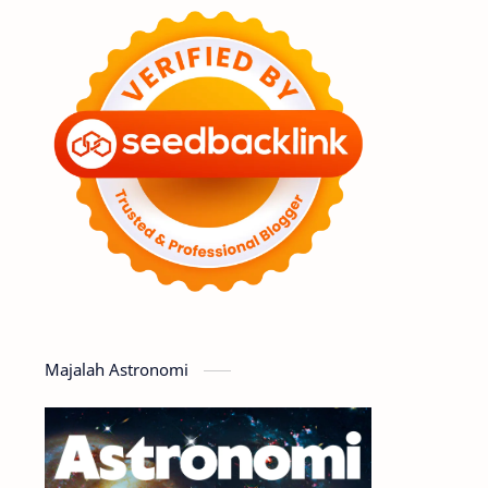
Feature
Tata Surya
Hype
Astronot
Asteroid
Observasi
Premium
Komet
Bulan
Penelitian
Serba-serbi
Satelit
Luar Angkasa
Video
Majalah Astronomi
Aurora
Supernova
Nebula
Sponsored