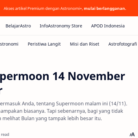
Akses artikel Premium dengan Astronomi+,
mulai berlangganan.
BelajarAstro
InfoAstronomy Store
APOD Indonesia
upermoon 14 November
r
termasuk Anda, tentang Supermoon malam ini (14/11).
nampakan biasanya. Tapi sebenarnya, bagi yang tidak
melihat Bulan yang tampak lebih besar itu.
 read