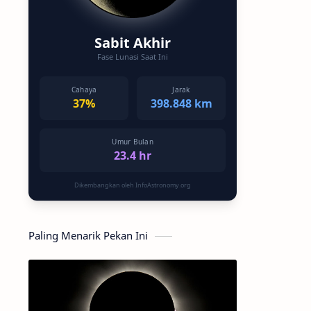
Sabit Akhir
Fase Lunasi Saat Ini
Cahaya
Jarak
37%
398.848 km
Umur Bulan
23.4 hr
Dikembangkan oleh InfoAstronomy.org
Paling Menarik Pekan Ini