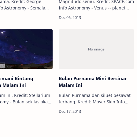
ama. Kredit: George
Magnitudo semu. Kredit: SPACE.com
Info Astronomy - Venus -- planet
lan berada dalam fase
kedua di tata surya -- akan
ama, dan ini adalah
mencapai puncak
ama terkecil sekaligus
kecemerlangannya malam ini di
ada …
langit Barat Daya sekitar beber…
temani Bintang
Bulan Purnama Mini Bersinar
n Malam Ini
Malam Ini
m ini. Kredit: Stellarium
Bulan Purnama dan siluet pesawat
nomy - Bulan sekilas akan
terbang. Kredit: Mayer Skin Info
Purnama pada Minggu
Astronomy - Bulan Purnama terakhir
tetapi secara teknis,
dan terkecil tahun 2013 ini akan
h dalam fase Bulan
muncul nanti malam (17/12). Bulan
masu…