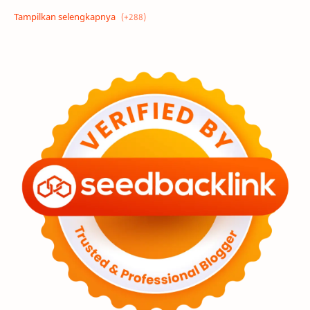
Alam semesta
Galaksi
Eksoplanet
Lubang Hitam
Feature
Tata Surya
Hype
Astronot
Asteroid
Observasi
Premium
Komet
Bulan
Penelitian
Serba-serbi
Satelit
Luar Angkasa
Video
Aurora
Supernova
Nebula
Sponsored
Matahari
Featured
Mars