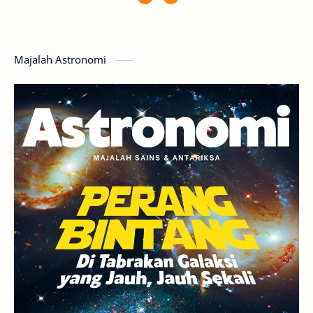
Planet Katai
GMT 2016
History
Hoax
Bima Sakti
Meteor
Majalah Astronomi
Gerhana
Komet ISON
Jupiter
Planet Kerdil
Bumi
Pengetahuan
Berita
Hujan Meteor
Satelit Alami
Rasi Bintang
Teleskop
Saturnus
GBT 2018
UFO
Advertorial
Astrofotografi
Stasiun Luar Angkasa Internasional
Gugus Bintang
Menarik Dibaca