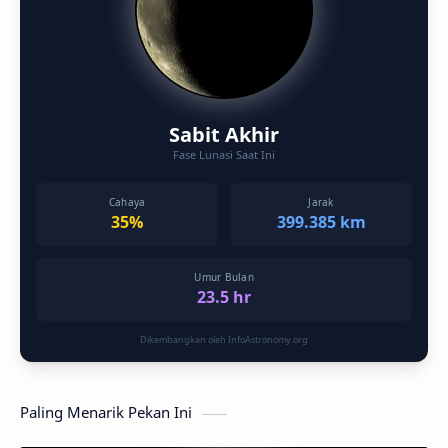
Sabit Akhir
Fase Lunasi Saat Ini
Cahaya
Jarak
35%
399.385 km
Umur Bulan
23.5 hr
Dikembangkan oleh InfoAstronomy.org
Paling Menarik Pekan Ini