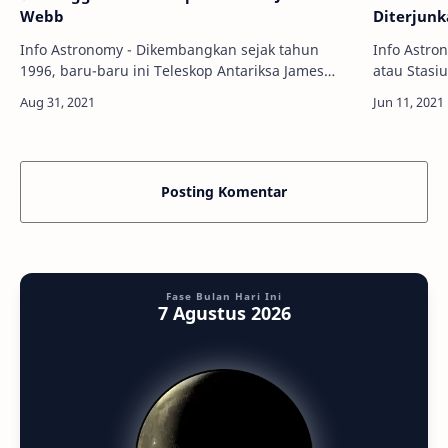
Webb
Diterjun
Info Astronomy - Dikembangkan sejak tahun
Info Astron
1996, baru-baru ini Teleskop Antariksa James
atau Stasi
Webb selesai dilakukan pengecekan untuk dikirim
merupakan 
ke lokasi peluncurannya di Guyana Pranci…
sepanjang
Posting Komentar
Fase Bulan Hari Ini
7 Agustus 2026