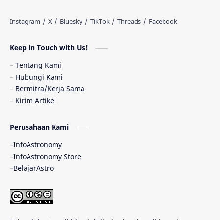
Antarbintang
Astronom
Astronomi dan Islam
Planet Kesembilan
Keep in Touch with Us!
Pulsar
Tiangong-1
Nova
Orion
Tentang Kami
Hubungi Kami
Quasar
Supermoon
TRAPPIST-1
Bermitra/Kerja Sama
Kirim Artikel
Ulasan
Ceres
Enseladus
Perusahaan Kami
Gelombang Gravitasi
Indonesia
InfoAstronomy
Kerdil Putih
LAPAN
TanyaAstro
InfoAstronomy Store
BelajarAstro
Astrobiologi
Merkurius
New Horizons
Olimpiade Sains Nasional
Roket
Week