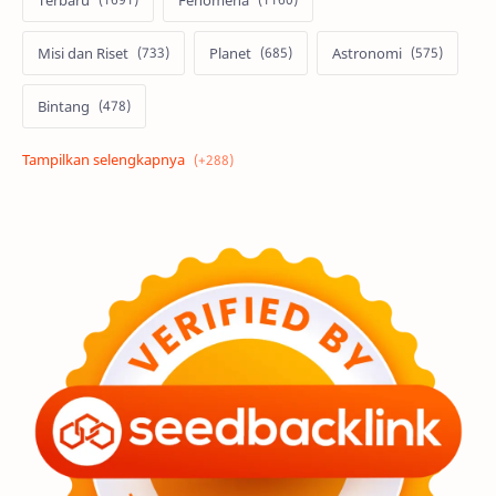
Misi dan Riset
Planet
Astronomi
Bintang
Alam semesta
Galaksi
Eksoplanet
Lubang Hitam
Feature
Tata Surya
Hype
Astronot
Asteroid
Observasi
Premium
Komet
Bulan
Penelitian
Serba-serbi
Satelit
Luar Angkasa
Video
Aurora