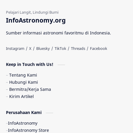
Gerhana Matahari
Eksperimen
InfoAstronomy.org
Materi Gelap
Tanya Astro
Uranus
Sumber informasi astronomi favoritmu di Indonesia.
Antarbintang
Astronom
Astronomi dan Islam
Planet Kesembilan
Keep in Touch with Us!
Pulsar
Tiangong-1
Nova
Orion
Tentang Kami
Hubungi Kami
Quasar
Supermoon
TRAPPIST-1
Bermitra/Kerja Sama
Kirim Artikel
TanyaAstro
Ulasan
Ceres
Perusahaan Kami
Enseladus
Gelombang Gravitasi
InfoAstronomy
Indonesia
Kerdil Putih
LAPAN
InfoAstronomy Store