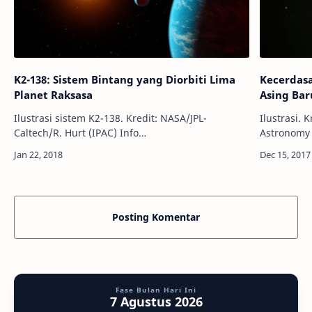
K2-138: Sistem Bintang yang Diorbiti Lima
Kecerdas
Planet Raksasa
Asing Bar
Ilustrasi sistem K2-138. Kredit: NASA/JPL-
Ilustrasi. K
Caltech/R. Hurt (IPAC) Info
Astronomy 
Astronomy - Sekelompok tim internasional baru-
saja yang t
baru ini berhasil menemukan sebuah bintang
ini, denga
yang dio…
Posting Komentar
Fase Bulan Hari Ini
7 Agustus 2026