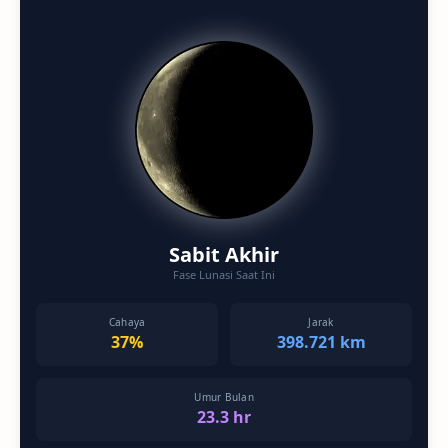
Sabit Akhir
Fase Lunasi Saat Ini
Cahaya
Jarak
37%
398.721 km
Umur Bulan
23.3 hr