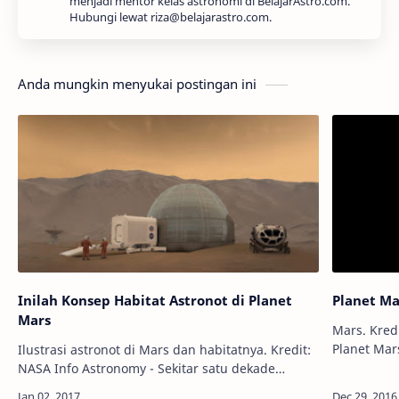
menjadi mentor kelas astronomi di BelajarAstro.com.
Hubungi lewat riza@belajarastro.com.
Anda mungkin menyukai postingan ini
Inilah Konsep Habitat Astronot di Planet
Planet Ma
Mars
Mars. Kredit: NA
Planet Ma
Ilustrasi astronot di Mars dan habitatnya. Kredit:
yang belum
NASA Info Astronomy - Sekitar satu dekade
teknologi 
mendatang, misi mendaratkan manusia di planet