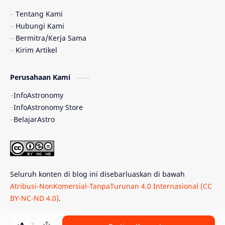
Pulsar
Tiangong-1
Nova
Orion
Tentang Kami
Hubungi Kami
Quasar
Supermoon
TRAPPIST-1
Bermitra/Kerja Sama
Kirim Artikel
Ulasan
Ceres
Enseladus
Perusahaan Kami
Gelombang Gravitasi
Indonesia
InfoAstronomy
Kerdil Putih
LAPAN
TanyaAstro
InfoAstronomy Store
BelajarAstro
Astrobiologi
Merkurius
New Horizons
Olimpiade Sains Nasional
Roket
Week
Seluruh konten di blog ini disebarluaskan di bawah
Bumi Super
GBT18
Hilal
Atribusi-NonKomersial-TanpaTurunan 4.0 Internasional (CC
BY-NC-ND 4.0)
.
Katai Cokelat
Kepler
Neptunus
Observatorium
Perseid
SpaceX