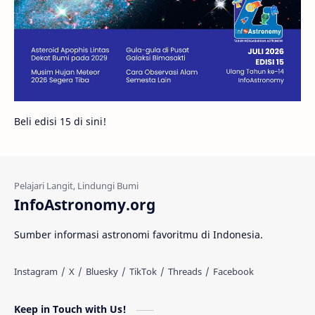
Bintang Neutron
Hubble
Tips
Juno
Bintang Biner
Cassini
Galeri
Gugus Galaksi
Proxima b
Beli edisi 15 di sini!
Fakta
Galaksi Spiral
Kehidupan Asing
Lubang Cacing
Gerhana Matahari
Eksperimen
InfoAstronomy.org
Materi Gelap
Tanya Astro
Uranus
Sumber informasi astronomi favoritmu di Indonesia.
Antarbintang
Astronom
Astronomi dan Islam
Planet Kesembilan
Keep in Touch with Us!