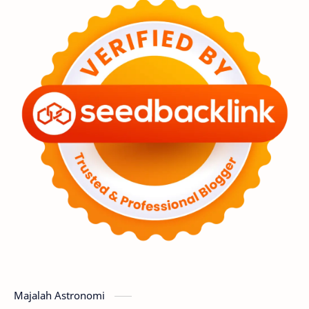
Feature
Tata Surya
Hype
Astronot
Asteroid
Observasi
Premium
Komet
Bulan
Penelitian
Serba-serbi
Satelit
Luar Angkasa
Video
Aurora
Supernova
Nebula
Sponsored
Matahari
Featured
Mars
Planet Katai
GMT 2016
History
Hoax
Bima Sakti
Meteor
Majalah Astronomi
Gerhana
Komet ISON
Jupiter