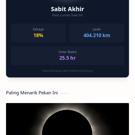
Sabit Akhir
Fase Lunasi Saat Ini
Cahaya
Jarak
18%
404.210 km
Umur Bulan
25.5 hr
Dikembangkan oleh InfoAstronomy.org
Paling Menarik Pekan Ini