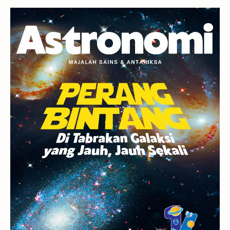
Planet Kerdil
Bumi
Pengetahuan
Berita
Hujan Meteor
Satelit Alami
Rasi Bintang
Teleskop
Saturnus
GBT 2018
UFO
Advertorial
Astrofotografi
Stasiun Luar Angkasa Internasional
Gugus Bintang
Menarik Dibaca
Venus
Pluto
Galaksi Kerdil
Gambar Harian
Titan