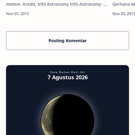
meteor. Kredit: Info Astronomy Info Astronomy -
Gerhana Ma
Dua fenomena luar angkasa yang indah akan
2013 terja
terjadi pada hari yang sama, yakni G…
dengan ge
Posting Komentar
Fase Bulan Hari Ini
7 Agustus 2026