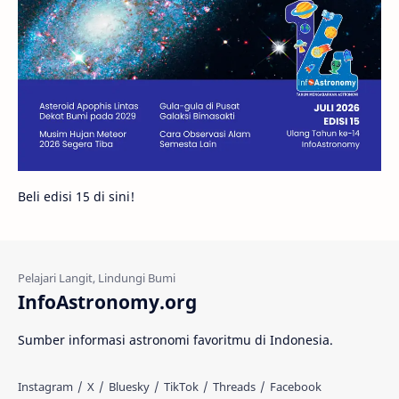
Gambar Harian
Titan
Bintang Neutron
Hubble
Tips
Juno
Bintang Biner
Cassini
Galeri
Gugus Galaksi
Proxima b
Beli edisi 15 di sini!
Fakta
Galaksi Spiral
Kehidupan Asing
Lubang Cacing
Gerhana Matahari
Eksperimen
InfoAstronomy.org
Materi Gelap
Tanya Astro
Uranus
Sumber informasi astronomi favoritmu di Indonesia.
Antarbintang
Astronom