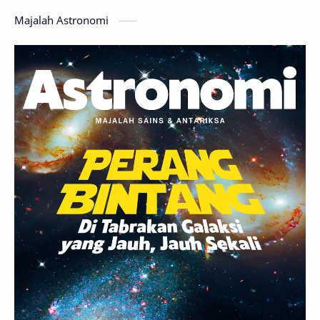
Majalah Astronomi
Gerhana
Komet ISON
Jupiter
Planet Kerdil
Bumi
Pengetahuan
Berita
Hujan Meteor
Satelit Alami
Rasi Bintang
Teleskop
Saturnus
GBT 2018
UFO
Advertorial
Astrofotografi
Stasiun Luar Angkasa Internasional
Gugus Bintang
Menarik Dibaca
Venus
Pluto
Galaksi Kerdil