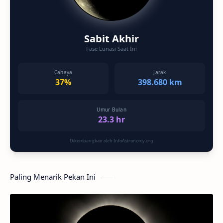
Sabit Akhir
Fase Lunasi Saat Ini
Cahaya
Jarak
37%
398.680 km
Umur Bulan
23.3 hr
Dikembangkan oleh InfoAstronomy.org
Paling Menarik Pekan Ini