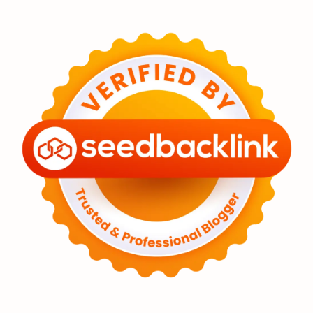
Eksoplanet
Lubang Hitam
Feature
Tata Surya
Hype
Astronot
Asteroid
Observasi
Premium
Komet
Bulan
Penelitian
Serba-serbi
Satelit
Luar Angkasa
Video
Aurora
Supernova
Nebula
Sponsored
Matahari
Mars
Planet Katai
Featured
GMT 2016
History
Hoax
Bima Sakti
Meteor