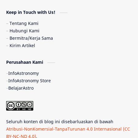
Astronomi dan Islam
Planet Kesembilan
Keep in Touch with Us!
Pulsar
Tiangong-1
Nova
Orion
Tentang Kami
Hubungi Kami
Quasar
Supermoon
TRAPPIST-1
Bermitra/Kerja Sama
Kirim Artikel
TanyaAstro
Ulasan
Ceres
Perusahaan Kami
Enseladus
Gelombang Gravitasi
InfoAstronomy
Indonesia
Kerdil Putih
LAPAN
InfoAstronomy Store
BelajarAstro
Astrobiologi
Merkurius
New Horizons
Olimpiade Sains Nasional
Roket
Week
Seluruh konten di blog ini disebarluaskan di bawah
Bumi Super
GBT18
Hilal
Atribusi-NonKomersial-TanpaTurunan 4.0 Internasional (CC
BY-NC-ND 4.0)
.
Katai Cokelat
Kepler
Neptunus