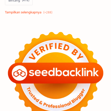
Bintang
Alam semesta
Galaksi
Eksoplanet
Lubang Hitam
Feature
Tata Surya
Hype
Astronot
Asteroid
Observasi
Premium
Komet
Bulan
Penelitian
Serba-serbi
Satelit
Luar Angkasa
Video
Aurora
Supernova
Nebula
Sponsored
Matahari
Mars
Planet Katai