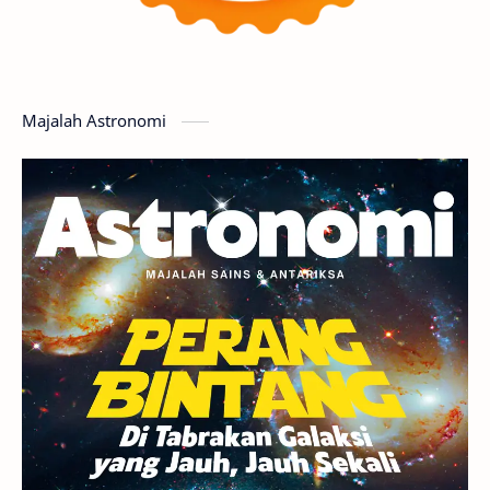
Featured
GMT 2016
History
Hoax
Bima Sakti
Meteor
Majalah Astronomi
Gerhana
Komet ISON
Jupiter
Planet Kerdil
Bumi
Pengetahuan
Berita
Hujan Meteor
Satelit Alami
Rasi Bintang
Teleskop
Saturnus
GBT 2018
UFO
Advertorial
Astrofotografi
Stasiun Luar Angkasa Internasional