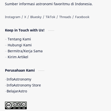
Materi Gelap
Tanya Astro
Uranus
Sumber informasi astronomi favoritmu di Indonesia.
Antarbintang
Astronom
Astronomi dan Islam
Planet Kesembilan
Keep in Touch with Us!
Pulsar
Tiangong-1
Nova
Orion
Tentang Kami
Hubungi Kami
Quasar
Supermoon
TRAPPIST-1
Bermitra/Kerja Sama
Kirim Artikel
TanyaAstro
Ulasan
Ceres
Perusahaan Kami
Enseladus
Gelombang Gravitasi
InfoAstronomy
Indonesia
Kerdil Putih
LAPAN
InfoAstronomy Store
BelajarAstro
Astrobiologi
Merkurius
New Horizons
Olimpiade Sains Nasional
Roket
Week