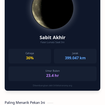
Sabit Akhir
Fase Lunasi Saat Ini
Cahaya
Jarak
36%
399.047 km
Umur Bulan
23.4 hr
Dikembangkan oleh InfoAstronomy.org
Paling Menarik Pekan Ini