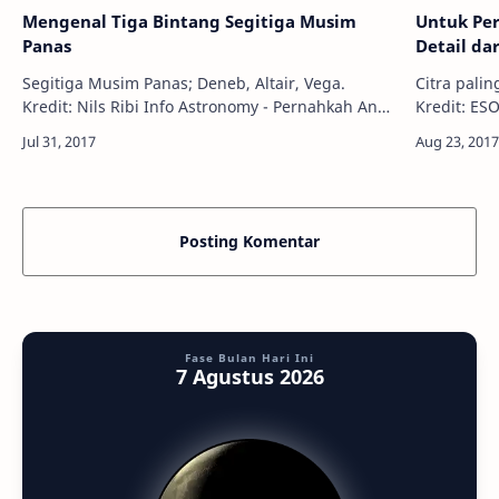
Mengenal Tiga Bintang Segitiga Musim
Untuk Per
Panas
Detail da
Segitiga Musim Panas; Deneb, Altair, Vega.
Citra palin
Kredit: Nils Ribi Info Astronomy - Pernahkah Anda
Kredit: ESO/K. Ohnak
melihat Segitiga Musim Panas? Bukan sebuah
selama ini
rasi bintang, Segitiga Musim Panas a…
detail dar
Posting Komentar
Fase Bulan Hari Ini
7 Agustus 2026