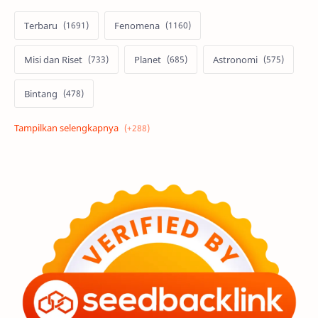
Terbaru
Fenomena
Misi dan Riset
Planet
Astronomi
Bintang
Alam semesta
Galaksi
Eksoplanet
Lubang Hitam
Feature
Tata Surya
Hype
Astronot
Asteroid
Observasi
Premium
Komet
Bulan
Penelitian
Serba-serbi
Satelit