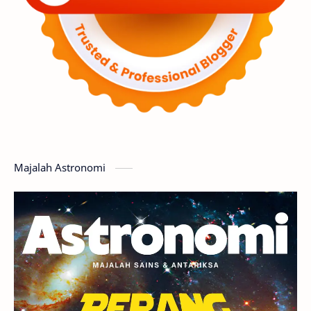
Luar Angkasa
Video
Aurora
Supernova
Nebula
Sponsored
Matahari
Mars
Planet Katai
Featured
GMT 2016
History
Hoax
Bima Sakti
Meteor
Majalah Astronomi
Gerhana
Komet ISON
Jupiter
Planet Kerdil
Bumi
Pengetahuan
Berita
Hujan Meteor
Satelit Alami
Rasi Bintang
Teleskop
Saturnus