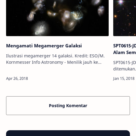
Mengamati Megamerger Galaksi
SPT0615-J
Alam Sem
Ilustrasi megamerger 14 galaksi. Kredit: ESO/M.
Kornmesser Info Astronomy - Menilik jauh ke
SPT0615-JD
ruang angkasa, para astronom berhasil
ditemukan.
mengamati permulaan tabrakan kosmis raksas…
JPL/Caltech Info Astronomy - Survei langit inten
yang dilak
Posting Komentar