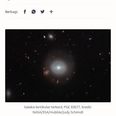
Galaksi lentikular terkecil, PGC 83677. Kredit:
NASA/ESA/Hubble/Judy Schimdt