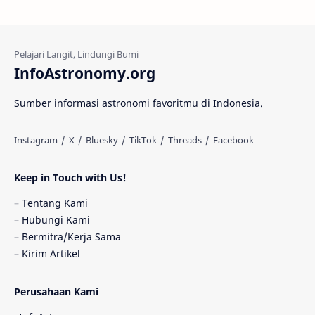
Kehidupan Asing
Lubang Cacing
Gerhana Matahari
Eksperimen
InfoAstronomy.org
Materi Gelap
Tanya Astro
Uranus
Sumber informasi astronomi favoritmu di Indonesia.
Antarbintang
Astronom
Astronomi dan Islam
Planet Kesembilan
Keep in Touch with Us!
Pulsar
Tiangong-1
Nova
Orion
Tentang Kami
Hubungi Kami
Quasar
Supermoon
TRAPPIST-1
Bermitra/Kerja Sama
Kirim Artikel
TanyaAstro
Ulasan
Ceres
Perusahaan Kami
Enseladus
Gelombang Gravitasi