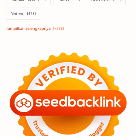
Bintang
Alam semesta
Galaksi
Eksoplanet
Lubang Hitam
Feature
Tata Surya
Hype
Astronot
Asteroid
Observasi
Premium
Komet
Bulan
Penelitian
Serba-serbi
Satelit
Luar Angkasa
Video
Aurora
Supernova
Nebula
Sponsored