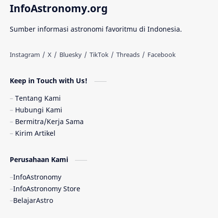
InfoAstronomy.org
Materi Gelap
Tanya Astro
Uranus
Sumber informasi astronomi favoritmu di Indonesia.
Antarbintang
Astronom
Astronomi dan Islam
Planet Kesembilan
Keep in Touch with Us!
Pulsar
Tiangong-1
Nova
Orion
Tentang Kami
Hubungi Kami
Quasar
Supermoon
TRAPPIST-1
Bermitra/Kerja Sama
Kirim Artikel
TanyaAstro
Ulasan
Ceres
Perusahaan Kami
Enseladus
Gelombang Gravitasi
InfoAstronomy
Indonesia
Kerdil Putih
LAPAN
InfoAstronomy Store
BelajarAstro
Astrobiologi
Merkurius
New Horizons