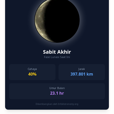
Sabit Akhir
Fase Lunasi Saat Ini
Cahaya
Jarak
40%
397.801 km
Umur Bulan
23.1 hr
Dikembangkan oleh InfoAstronomy.org