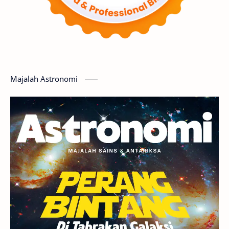
Matahari
Mars
Planet Katai
Featured
GMT 2016
History
Hoax
Bima Sakti
Meteor
Majalah Astronomi
Gerhana
Komet ISON
Jupiter
Planet Kerdil
Bumi
Pengetahuan
Berita
Hujan Meteor
Satelit Alami
Rasi Bintang
Teleskop
Saturnus
GBT 2018
UFO
Advertorial
Astrofotografi