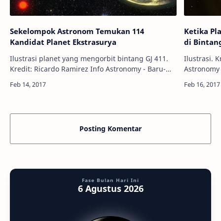
Sekelompok Astronom Temukan 114
Ketika Pl
Kandidat Planet Ekstrasurya
di Bintan
Ilustrasi planet yang mengorbit bintang GJ 411.
Ilustrasi. K
Kredit: Ricardo Ramirez Info Astronomy - Baru-
Astronomy 
baru ini, sekelompok astronom berhasil
lebih besa
mendeteksi lebih dari 100 kandidat plan…
sekelompok
Posting Komentar
Fase Bulan Hari Ini
6 Agustus 2026