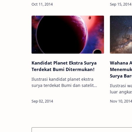
Info Astron
Eropa telah menemukan sebuah
surya kita
"pertemuan keluarga" di alam
plan…
semesta: bintang kembar yang
masing-masing diorbiti p…
Kandidat Planet Ekstra Surya
Wahana A
Terdekat Bumi Ditermukan!
Menemuka
Surya Ba
Ilustrasi kandidat planet ekstra
surya terdekat Bumi dan satelit
Ilustrasi w
alaminya. Kredit: CfA/David Aguilar
luar angkasa
Info Astronomy - Sebuah planet
Astronomy
ekstra surya --planet yang berada di
antariksa 
luar tat…
diluncurka
akhirnya 