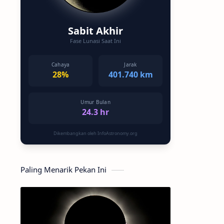
Sabit Akhir
Fase Lunasi Saat Ini
Cahaya
Jarak
28%
401.740 km
Umur Bulan
24.3 hr
Dikembangkan oleh InfoAstronomy.org
Paling Menarik Pekan Ini