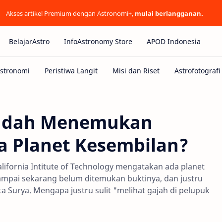
Akses artikel Premium dengan Astronomi+,
mulai berlangganan.
BelajarAstro
InfoAstronomy Store
APOD Indonesia
udah Menemukan
a Planet Kesembilan?
lifornia Intitute of Technology mengatakan ada planet
sampai sekarang belum ditemukan buktinya, dan justru
a Surya. Mengapa justru sulit "melihat gajah di pelupuk