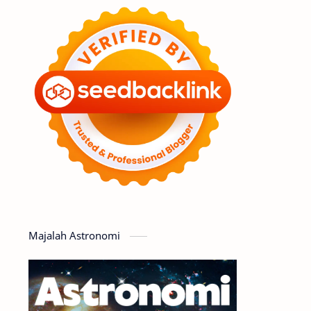
Feature
Tata Surya
Hype
Astronot
Asteroid
Observasi
Premium
Komet
Bulan
Penelitian
Serba-serbi
Satelit
Luar Angkasa
Video
Majalah Astronomi
Aurora
Supernova
Nebula
Sponsored