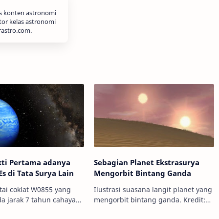
is konten astronomi
tor kelas astronomi
rastro.com.
kti Pertama adanya
Sebagian Planet Ekstrasurya
Es di Tata Surya Lain
Mengorbit Bintang Ganda
atai coklat W0855 yang
Ilustrasi suasana langit planet yang
a jarak 7 tahun cahaya
mengorbit bintang ganda. Kredit:
urya kita. Kredit: NASA
NRCC Info Astronomy - Tahu