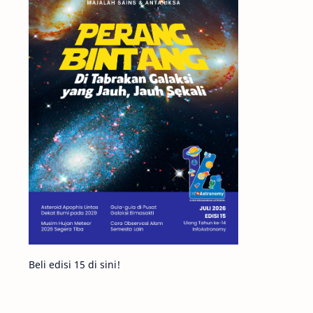
Matahari
Featured
Mars
Planet Katai
GMT 2016
History
Hoax
Bima Sakti
Meteor
Gerhana
Komet ISON
Jupiter
Planet Kerdil
Bumi
Pengetahuan
Berita
Beli edisi 15 di sini!
Hujan Meteor
Satelit Alami