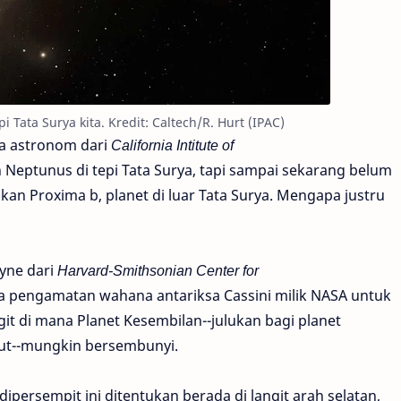
pi Tata Surya kita. Kredit: Caltech/R. Hurt (IPAC)
ra astronom dari
California Intitute of
Neptunus di tepi Tata Surya, tapi sampai sekarang belum
an Proxima b, planet di luar Tata Surya. Mengapa justru
yne dari
Harvard-Smithsonian Center for
 pengamatan wahana antariksa Cassini milik NASA untuk
it di mana Planet Kesembilan--julukan bagi planet
but--mungkin bersembunyi.
persempit ini ditentukan berada di langit arah selatan,