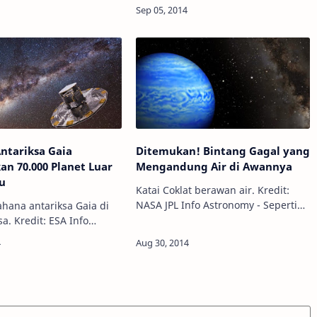
omy - Awan air es di tata
Tatooine? Yup, itu merupakan
 terdapat pada atmosfer
planet fiksi di film Star Wars
pertama, yang member…
ntariksa Gaia
Ditemukan! Bintang Gagal yang
n 70.000 Planet Luar
Mengandung Air di Awannya
ru
Katai Coklat berawan air. Kredit:
NASA JPL Info Astronomy - Seperti
ahana antariksa Gaia di
yang kita ketahui, air sangat
. Kredit: ESA Info
penting bagi kehidupan. Setidaknya
 - Sebuah wahana
untuk kehidupan seperti di Bumi.
milik Eropa yang
Para astro…
n akhir tahun lalu
bisa menemukan 70.00…