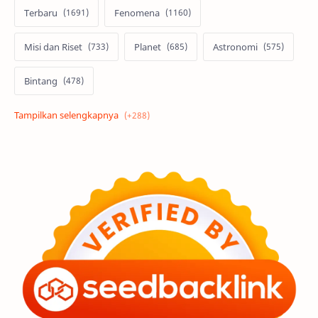
Terbaru
Fenomena
Misi dan Riset
Planet
Astronomi
Bintang
Alam semesta
Galaksi
Eksoplanet
Lubang Hitam
Feature
Tata Surya
Hype
Astronot
Asteroid
Observasi
Premium
Komet
Bulan
Penelitian
Serba-serbi
Satelit