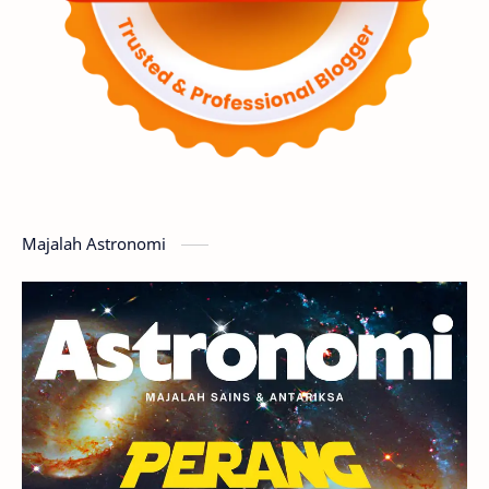
Luar Angkasa
Video
Aurora
Supernova
Nebula
Sponsored
Matahari
Mars
Planet Katai
Featured
GMT 2016
History
Hoax
Bima Sakti
Meteor
Majalah Astronomi
Gerhana
Komet ISON
Jupiter
Planet Kerdil
Bumi
Pengetahuan
Berita
Hujan Meteor
Satelit Alami
Rasi Bintang
Teleskop
Saturnus
GBT 2018
UFO
Advertorial