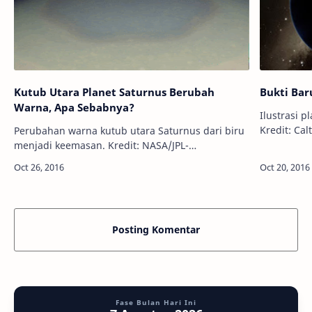
Kutub Utara Planet Saturnus Berubah
Bukti Bar
Warna, Apa Sebabnya?
Ilustrasi p
Kredit: Caltech/R
Perubahan warna kutub utara Saturnus dari biru
Awal tahun
menjadi keemasan. Kredit: NASA/JPL-
Teknologi 
Caltech/Space Science Institute Info Astronomy -
Pada November 2012, wahana antariksa Cass…
Posting Komentar
Fase Bulan Hari Ini