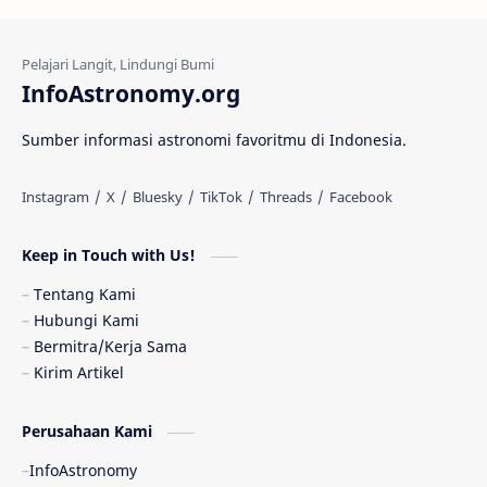
Kehidupan Asing
Lubang Cacing
Gerhana Matahari
Eksperimen
InfoAstronomy.org
Materi Gelap
Tanya Astro
Uranus
Sumber informasi astronomi favoritmu di Indonesia.
Antarbintang
Astronom
Astronomi dan Islam
Planet Kesembilan
Keep in Touch with Us!
Pulsar
Tiangong-1
Nova
Orion
Tentang Kami
Hubungi Kami
Quasar
Supermoon
TRAPPIST-1
Bermitra/Kerja Sama
Kirim Artikel
TanyaAstro
Ulasan
Ceres
Perusahaan Kami
Enseladus
Gelombang Gravitasi
InfoAstronomy