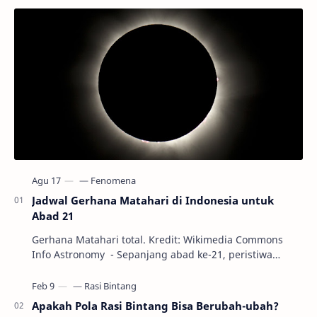
Jadwal Gerhana Matahari di Indonesia untuk
Abad 21
Gerhana Matahari total. Kredit: Wikimedia Commons
Info Astronomy - Sepanjang abad ke-21, peristiwa
gerhana Matahari akan terjadi sebanyak 22…
Apakah Pola Rasi Bintang Bisa Berubah-ubah?