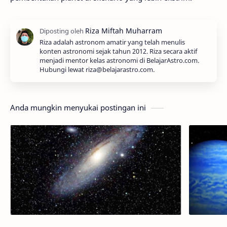
Riza adalah astronom amatir yang telah menulis
konten astronomi sejak tahun 2012. Riza secara aktif
menjadi mentor kelas astronomi di BelajarAstro.com.
Hubungi lewat riza@belajarastro.com.
Anda mungkin menyukai postingan ini