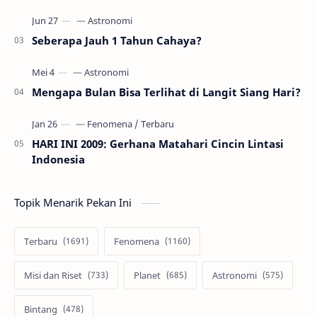
Seberapa Jauh 1 Tahun Cahaya?
Mengapa Bulan Bisa Terlihat di Langit Siang Hari?
HARI INI 2009: Gerhana Matahari Cincin Lintasi
Indonesia
Topik Menarik Pekan Ini
Terbaru
Fenomena
Misi dan Riset
Planet
Astronomi
Bintang