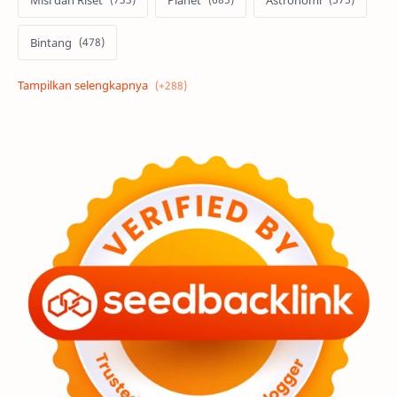
Bintang
Alam semesta
Galaksi
Eksoplanet
Lubang Hitam
Feature
Tata Surya
Hype
Astronot
Asteroid
Observasi
Premium
Komet
Bulan
Penelitian
Serba-serbi
Satelit
Luar Angkasa
Video
Aurora
Supernova
Nebula
Sponsored