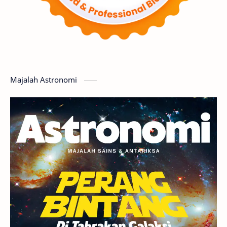
Matahari
Featured
Mars
Planet Katai
GMT 2016
History
Hoax
Bima Sakti
Meteor
Majalah Astronomi
Gerhana
Komet ISON
Jupiter
Planet Kerdil
Bumi
Pengetahuan
Berita
Hujan Meteor
Satelit Alami
Rasi Bintang
Teleskop
Saturnus
GBT 2018
UFO
Advertorial
Astrofotografi