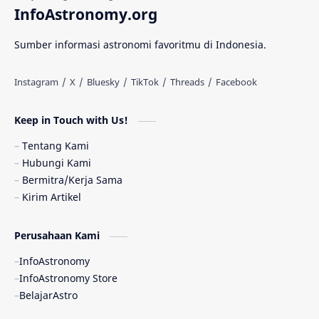
InfoAstronomy.org
Materi Gelap
Tanya Astro
Uranus
Sumber informasi astronomi favoritmu di Indonesia.
Antarbintang
Astronom
Astronomi dan Islam
Planet Kesembilan
Keep in Touch with Us!
Pulsar
Tiangong-1
Nova
Orion
Tentang Kami
Hubungi Kami
Quasar
Supermoon
TRAPPIST-1
Bermitra/Kerja Sama
Kirim Artikel
Ulasan
Ceres
Enseladus
Perusahaan Kami
Gelombang Gravitasi
Indonesia
InfoAstronomy
Kerdil Putih
LAPAN
TanyaAstro
InfoAstronomy Store
BelajarAstro
Astrobiologi
Merkurius
New Horizons