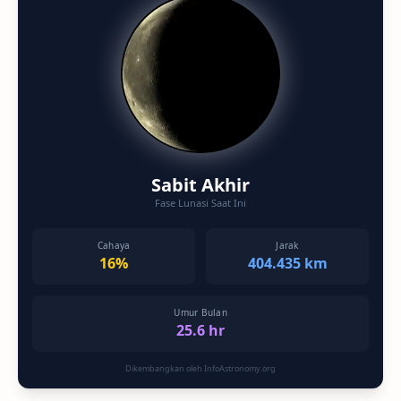
Sabit Akhir
Fase Lunasi Saat Ini
Cahaya
Jarak
16%
404.435 km
Umur Bulan
25.6 hr
Dikembangkan oleh InfoAstronomy.org