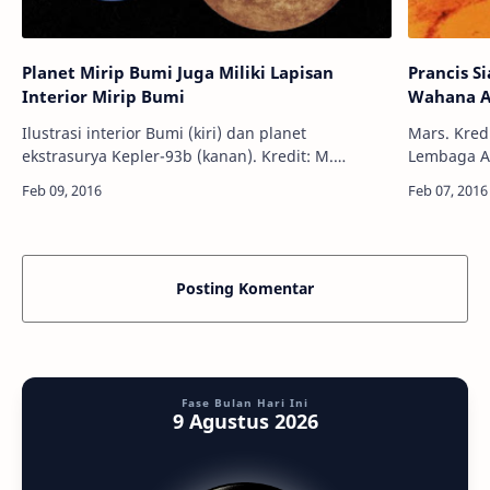
Planet Mirip Bumi Juga Miliki Lapisan
Prancis S
Interior Mirip Bumi
Wahana An
Ilustrasi interior Bumi (kiri) dan planet
Mars. Kredit: Corbis Info
ekstrasurya Kepler-93b (kanan). Kredit: M.
Lembaga An
Weiss/CfA Info Astronomy - Di sekolah dasar kita
Prancis te
telah belajar struktur interior Bumi: …
yang meny
Posting Komentar
Fase Bulan Hari Ini
9 Agustus 2026