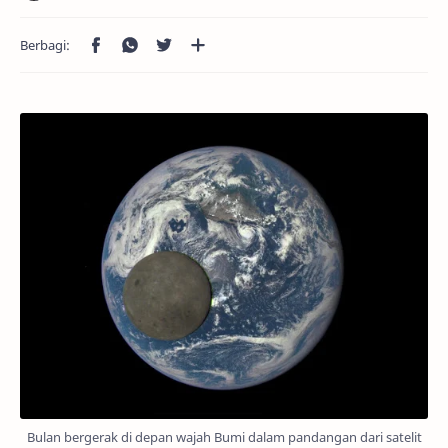
Bulan bergerak di depan wajah Bumi dalam pandangan dari satelit