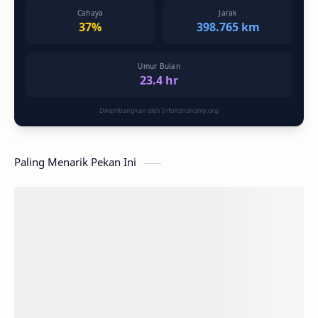
Cahaya
Jarak
37%
398.765 km
Umur Bulan
23.4 hr
Dikembangkan oleh InfoAstronomy.org
Paling Menarik Pekan Ini