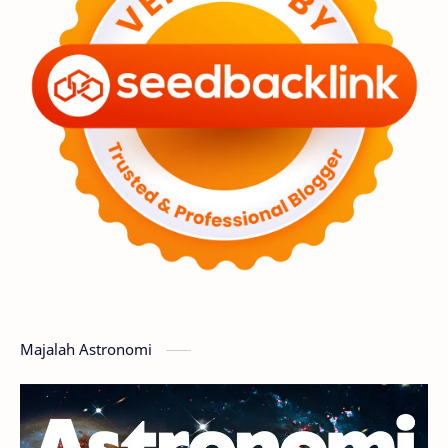
Premium
Komet
Bulan
Penelitian
Serba-serbi
Satelit
Luar Angkasa
Video
Aurora
Supernova
Nebula
Sponsored
Matahari
Mars
Planet Katai
Featured
GMT 2016
History
Hoax
Bima Sakti
Meteor
Majalah Astronomi
Gerhana
Komet ISON
Jupiter
Planet Kerdil
Bumi
Pengetahuan