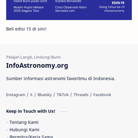
Galeri
Gugus Galaksi
Proxima b
Beli edisi 15 di sini!
Fakta
Galaksi Spiral
Kehidupan Asing
Lubang Cacing
Gerhana Matahari
Eksperimen
InfoAstronomy.org
Materi Gelap
Tanya Astro
Uranus
Sumber informasi astronomi favoritmu di Indonesia.
Antarbintang
Astronom
Astronomi dan Islam
Planet Kesembilan
Keep in Touch with Us!
Pulsar
Tiangong-1
Nova
Orion
Tentang Kami
Hubungi Kami
Quasar
Supermoon
TRAPPIST-1
Bermitra/Kerja Sama