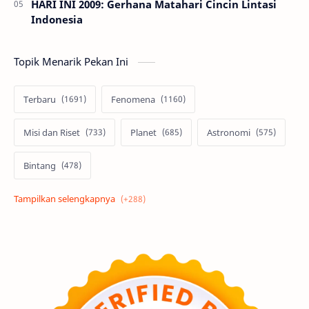
HARI INI 2009: Gerhana Matahari Cincin Lintasi
Indonesia
Topik Menarik Pekan Ini
Terbaru
Fenomena
Misi dan Riset
Planet
Astronomi
Bintang
Alam semesta
Galaksi
Eksoplanet
Lubang Hitam
Feature
Tata Surya
Hype
Astronot
Asteroid
Observasi