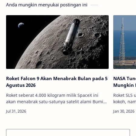
Anda mungkin menyukai postingan ini
Roket Falcon 9 Akan Menabrak Bulan pada 5
NASA Tund
Agustus 2026
Mungkin M
Roket seberat 4.000 kilogram milik SpaceX ini
Roket SLS u
akan menabrak satu-satunya satelit alami Bumi
kokoh, nam
kita. Kredit: The Brighter
Kredit: NA
SideInfoAstronomy - Pada Januari 2025 silam,
kembali me
roket …