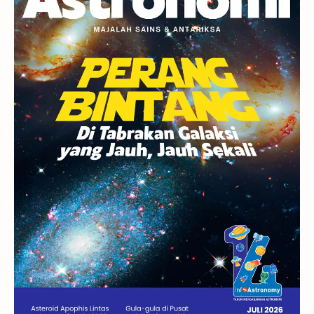
Berita
Hujan Meteor
Satelit Alami
Rasi Bintang
Teleskop
Saturnus
GBT 2018
UFO
Advertorial
Astrofotografi
Stasiun Luar Angkasa Internasional
Gugus Bintang
Menarik Dibaca
Venus
Pluto
Galaksi Kerdil
Gambar Harian
Titan
Bintang Neutron
Hubble
Tips
Juno
Bintang Biner
Cassini