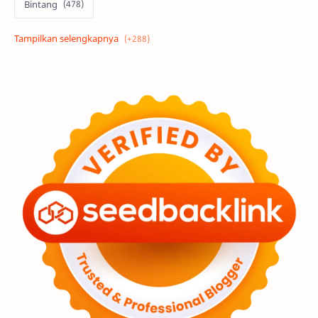
Bintang
Alam semesta
Galaksi
Eksoplanet
Lubang Hitam
Feature
Tata Surya
Hype
Astronot
Asteroid
Observasi
Premium
Komet
Bulan
Penelitian
Serba-serbi
Satelit
Luar Angkasa
Video
Aurora
Supernova
Nebula
Sponsored
Matahari
Featured
Mars