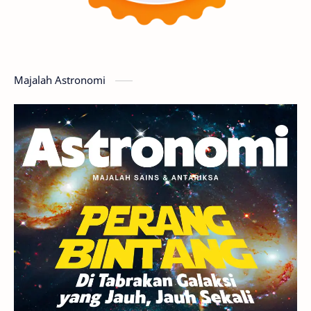
Planet Katai
GMT 2016
History
Hoax
Bima Sakti
Meteor
Majalah Astronomi
Gerhana
Komet ISON
Jupiter
Planet Kerdil
Bumi
Pengetahuan
Berita
Hujan Meteor
Satelit Alami
Rasi Bintang
Teleskop
Saturnus
GBT 2018
UFO
Advertorial
Astrofotografi
Stasiun Luar Angkasa Internasional