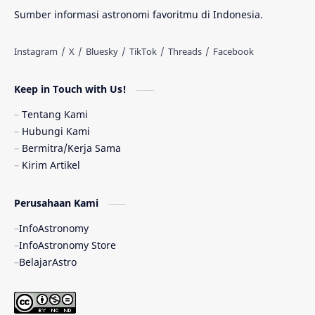
Materi Gelap
Tanya Astro
Uranus
Sumber informasi astronomi favoritmu di Indonesia.
Antarbintang
Astronom
Astronomi dan Islam
Planet Kesembilan
Keep in Touch with Us!
Pulsar
Tiangong-1
Nova
Orion
Tentang Kami
Hubungi Kami
Quasar
Supermoon
TRAPPIST-1
Bermitra/Kerja Sama
Kirim Artikel
Ulasan
Ceres
Enseladus
Perusahaan Kami
Gelombang Gravitasi
Indonesia
InfoAstronomy
Kerdil Putih
LAPAN
TanyaAstro
InfoAstronomy Store
BelajarAstro
Astrobiologi
Merkurius
New Horizons
Olimpiade Sains Nasional
Roket
Week