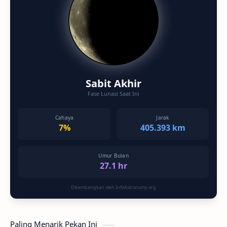
Sabit Akhir
Fase Lunasi Saat Ini
Cahaya
Jarak
7%
405.393 km
Umur Bulan
27.1 hr
Dikembangkan oleh InfoAstronomy.org
Paling Menarik Pekan Ini