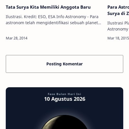
Tata Surya Kita Memiliki Anggota Baru
Para Ast
Surya di 
Ilustrasi. Kredit: ESO, ESA Info Astronomy - Para
astronom telah mengidentifikasi sebuah planet
Ilustrasi Pl
katai (dwarf) yang jauh dari tata surya kita. Planet
Astronomy
ini disebut 2012 V…
ribuan plan
Sakti, yang
Posting Komentar
Fase Bulan Hari Ini
10 Agustus 2026