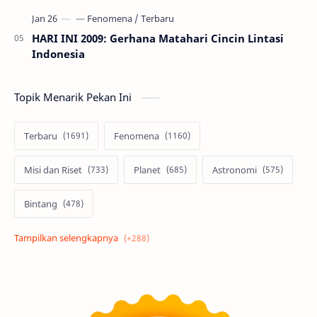
HARI INI 2009: Gerhana Matahari Cincin Lintasi
Indonesia
Topik Menarik Pekan Ini
Terbaru
Fenomena
Misi dan Riset
Planet
Astronomi
Bintang
Alam semesta
Galaksi
Eksoplanet
Lubang Hitam
Feature
Tata Surya
Hype