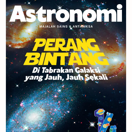
Planet Kerdil
Bumi
Pengetahuan
Berita
Hujan Meteor
Satelit Alami
Rasi Bintang
Teleskop
Saturnus
GBT 2018
UFO
Advertorial
Astrofotografi
Stasiun Luar Angkasa Internasional
Gugus Bintang
Menarik Dibaca
Venus
Pluto
Galaksi Kerdil
Gambar Harian
Titan
Bintang Neutron
Hubble
Tips