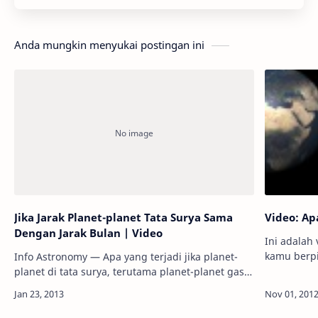
Anda mungkin menyukai postingan ini
Jika Jarak Planet-planet Tata Surya Sama
Video: A
Dengan Jarak Bulan | Video
Ini adalah
kamu berpikir 
Info Astronomy — Apa yang terjadi jika planet-
video beri
planet di tata surya, terutama planet-planet gas
dirinya be
raksasanya, berada pada jarak yang sama
dengan jarak Bumi-Bulan (300.500 km)? Pa…