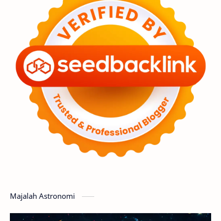
Astronot
Asteroid
Observasi
Premium
Komet
Bulan
Penelitian
Serba-serbi
Satelit
Luar Angkasa
Video
Aurora
Supernova
Nebula
Sponsored
Matahari
Featured
Mars
Planet Katai
GMT 2016
History
Hoax
Bima Sakti
Meteor
Majalah Astronomi
Gerhana
Komet ISON
Jupiter