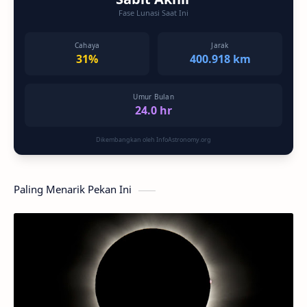
Fase Lunasi Saat Ini
Cahaya
Jarak
31%
400.918 km
Umur Bulan
24.0 hr
Dikembangkan oleh InfoAstronomy.org
Paling Menarik Pekan Ini