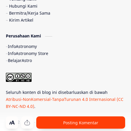
Hubungi Kami
Quasar
Supermoon
TRAPPIST-1
Bermitra/Kerja Sama
Kirim Artikel
Ulasan
Ceres
Enseladus
Perusahaan Kami
Gelombang Gravitasi
Indonesia
InfoAstronomy
Kerdil Putih
LAPAN
TanyaAstro
InfoAstronomy Store
BelajarAstro
Astrobiologi
Merkurius
New Horizons
Olimpiade Sains Nasional
Roket
Week
Seluruh konten di blog ini disebarluaskan di bawah
Bumi Super
GBT18
Hilal
Atribusi-NonKomersial-TanpaTurunan 4.0 Internasional (CC
BY-NC-ND 4.0)
.
Katai Cokelat
Kepler
Neptunus
Observatorium
Perseid
SpaceX
© 2012 -
2026
‧
PT Belajar Astronomi Indonesia
. All rights reser
Posting Komentar