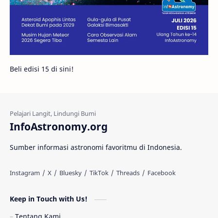
Juno
Bintang Biner
Cassini
Galeri
Gugus Galaksi
Proxima b
Beli edisi 15 di sini!
Fakta
Galaksi Spiral
Kehidupan Asing
Lubang Cacing
Gerhana Matahari
Eksperimen
InfoAstronomy.org
Materi Gelap
Tanya Astro
Uranus
Sumber informasi astronomi favoritmu di Indonesia.
Antarbintang
Astronom
Astronomi dan Islam
Planet Kesembilan
Keep in Touch with Us!
Pulsar
Tiangong-1
Nova
Orion
Tentang Kami