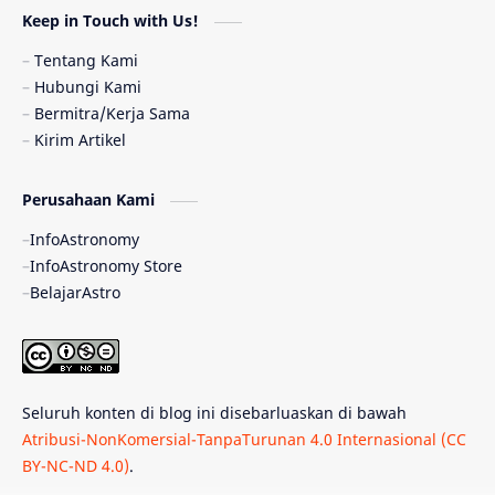
Keep in Touch with Us!
Pulsar
Tiangong-1
Nova
Orion
Tentang Kami
Hubungi Kami
Quasar
Supermoon
TRAPPIST-1
Bermitra/Kerja Sama
Kirim Artikel
Ulasan
Ceres
Enseladus
Perusahaan Kami
Gelombang Gravitasi
Indonesia
InfoAstronomy
Kerdil Putih
LAPAN
TanyaAstro
InfoAstronomy Store
BelajarAstro
Astrobiologi
Merkurius
New Horizons
Olimpiade Sains Nasional
Roket
Week
Seluruh konten di blog ini disebarluaskan di bawah
Bumi Super
GBT18
Hilal
Atribusi-NonKomersial-TanpaTurunan 4.0 Internasional (CC
BY-NC-ND 4.0)
.
Katai Cokelat
Kepler
Neptunus