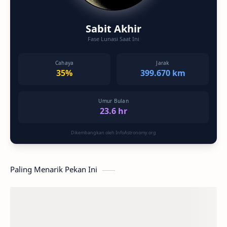
Sabit Akhir
Fase Lunasi Saat Ini
Cahaya
Jarak
35%
399.670 km
Umur Bulan
23.6 hr
Dikembangkan oleh InfoAstronomy.org
Paling Menarik Pekan Ini