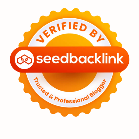
Feature
Tata Surya
Hype
Astronot
Asteroid
Observasi
Premium
Komet
Bulan
Penelitian
Serba-serbi
Satelit
Luar Angkasa
Video
Aurora
Supernova
Nebula
Sponsored
Matahari
Featured
Mars
Planet Katai
GMT 2016
History
Hoax
Bima Sakti
Meteor