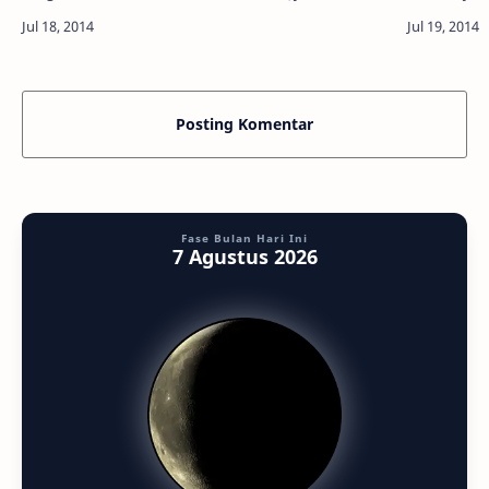
Caltech/MSSS Info Astronomy - Sejak mendarat
mendapat k
dalam drama "Teror 7 menit" pada 6 …
daerah Ban
Posting Komentar
Fase Bulan Hari Ini
7 Agustus 2026