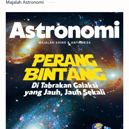
Majalah Astronomi
Gerhana
Komet ISON
Jupiter
Planet Kerdil
Bumi
Pengetahuan
Berita
Hujan Meteor
Satelit Alami
Rasi Bintang
Teleskop
Saturnus
GBT 2018
UFO
Advertorial
Astrofotografi
Stasiun Luar Angkasa Internasional
Gugus Bintang
Menarik Dibaca
Venus
Pluto
Galaksi Kerdil