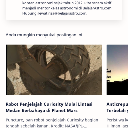
konten astronomi sejak tahun 2012. Riza secara aktif
menjadi mentor kelas astronomi di BelajarAstro.com.
Hubungi lewat riza@belajarastro.com.
Anda mungkin menyukai postingan ini
Robot Penjelajah Curiosity Mulai Lintasi
Anticrepu
Medan Berbahaya di Planet Mars
Terbelah 
Puncture, ban robot penjelajah Curiosity bagian
Peristiwa k
tengah sebelah kanan. Kredit: NASA/JPL-
Hilman Jaeni Info Astronomy - Pagi i