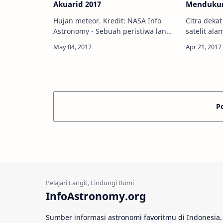
Akuarid 2017
Menduku
Hujan meteor. Kredit: NASA Info
Citra dekat
Astronomy - Sebuah peristiwa langit
satelit ala
berupa hujan meteor akan hiasi
Kredit: Ma
langit malam lagi. Kali ini, hujan
Norden/Flick
meteor yang berasal dari debu atau
Astronomy 
pui…
diketahui 
P
InfoAstronomy.org
Sumber informasi astronomi favoritmu di Indonesia.