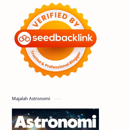
Feature
Tata Surya
Hype
Astronot
Asteroid
Observasi
Premium
Komet
Bulan
Penelitian
Serba-serbi
Satelit
Luar Angkasa
Video
Majalah Astronomi
Aurora
Supernova
Nebula
Sponsored