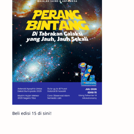
Matahari
Mars
Planet Katai
Featured
GMT 2016
History
Hoax
Bima Sakti
Meteor
Gerhana
Komet ISON
Jupiter
Planet Kerdil
Bumi
Pengetahuan
Berita
Beli edisi 15 di sini!
Hujan Meteor
Satelit Alami