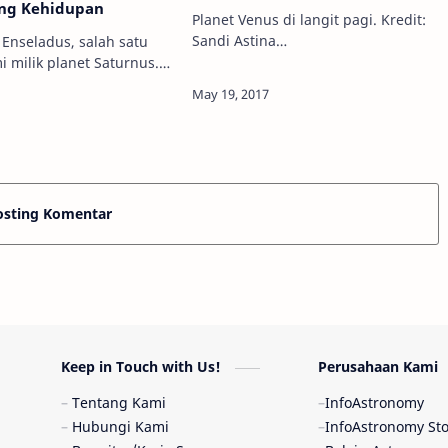
ng Kehidupan
Planet Venus di langit pagi. Kredit:
Sandi Astina
 Enseladus, salah satu
Putra/Instagram @sandipapifarell
mi milik planet Saturnus.
Info Astronomy - Sering melihat
rk van
objek mirip bintang namun
r/NASA Info
cahayanya sangat terang da…
- Sejak penelitian awal,
bahwa ada reaks…
osting Komentar
Keep in Touch with Us!
Perusahaan Kami
Tentang Kami
InfoAstronomy
Hubungi Kami
InfoAstronomy St