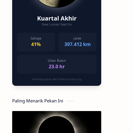
Kuartal Akhir
Fase Lunasi Saat Ini
Cahaya
Jarak
41%
397.412 km
Umur Bulan
23.0 hr
Dikembangkan oleh InfoAstronomy.org
Paling Menarik Pekan Ini