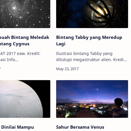
buah Bintang Meledak
Bintang Tabby yang Meredup
intang Cygnus
Lagi
AT 2017 eaw. Kredit:
Ilustrasi bintang Tabby yang
 Info
ditutupi megastruktur alien. Kredit:
- Semalam (14/5),
NASA Info Astronomy - Masih ingat
matir asal AS Patrick
dengan bintang Tabby yang diduga
enemukan sebuah
memiliki megastruktur alien di
ntang atau supernova t…
dekatnya…
s Dinilai Mampu
Sahur Bersama Venus