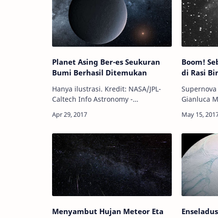
Planet Asing Ber-es Seukuran
Boom! Se
Bumi Berhasil Ditemukan
di Rasi B
Hanya ilustrasi. Kredit: NASA/JPL-
Supernova 
Caltech Info Astronomy -
Gianluca Masi
Sekelompok tim astronom
Astronomy 
internasional baru-baru ini berhasil
astronom a
menemukan sebuah planet asing
Wiggins m
seukuran Bumi yang men…
ledakan bi
Menyambut Hujan Meteor Eta
Enseladu