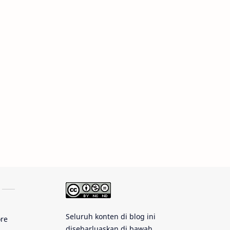
Tips
Juno
Bintang Biner
Cassini
Galeri
Gugus Galaksi
Proxima b
Fakta
Galaksi Spiral
Kehidupan Asing
Lubang Cacing
Gerhana Matahari
Eksperimen
Materi Gelap
Seluruh konten di blog ini
ore
disebarluaskan di bawah