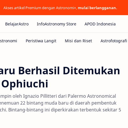
Akses artikel Premium dengan Astronomi+,
mulai berlangganan.
BelajarAstro
InfoAstronomy Store
APOD Indonesia
aru Berhasil Ditemukan
 Ophiuchi
pin oleh Ignazio Pillitteri dari Palermo Astronomical
penemuan 22 bintang muda baru di daerah pembentuk
i. Bintang-bintang ini diperkirakan terbentuk sekitar 5