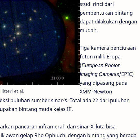
studi rinci dari
pembentukan bintang
dapat dilakukan dengan
mudah.
Tiga kamera pencitraan
foton milik Eropa
(
European Photon
Imaging Cameras
/EPIC)
yang dipasang pada
itteri et al.
XMM-Newton
i puluhan sumber sinar-X. Total ada 22 dari puluhan
upakan bintang muda kelas III.
rkan pancaran inframerah dan sinar-X, kita bisa
ik awan gelap Rho Ophiuchi dengan bintang yang berada