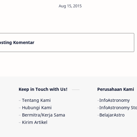
y Info
International Astronomical
 - Rencana peluncuran
Union (IAU) masih menjadi lembaga
PAN-A2 milik Lembaga
resmi di dunia yang berhak
an dan Antar…
menamai objek-ob…
osting Komentar
Keep in Touch with Us!
Perusahaan Kami
Tentang Kami
InfoAstronomy
Hubungi Kami
InfoAstronomy St
Bermitra/Kerja Sama
BelajarAstro
Kirim Artikel