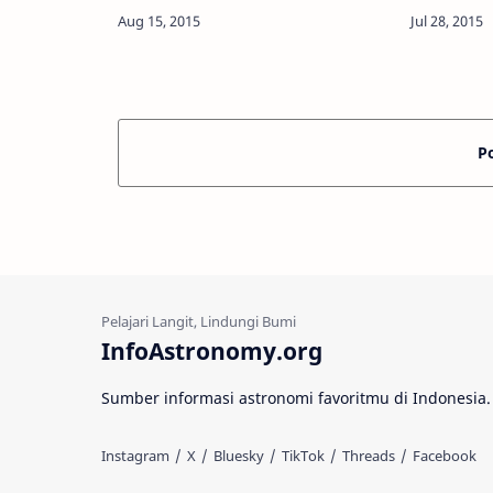
astronom berhasil menemukan
Info Astronom
Black Hole atau Lubang Hitam
Astronomy
supermasif terkecil…
satelit LA
Penerbang
P
InfoAstronomy.org
Sumber informasi astronomi favoritmu di Indonesia.