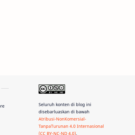
Rasi Bintang
Teleskop
Saturnus
GBT 2018
UFO
Advertorial
Astrofotografi
Stasiun Luar Angkasa Internasional
Gugus Bintang
Menarik Dibaca
Venus
Pluto
Galaksi Kerdil
Seluruh konten di blog ini
ore
disebarluaskan di bawah
Gambar Harian
Titan
Atribusi-NonKomersial-
TanpaTurunan 4.0 Internasional
Bintang Neutron
Hubble
(CC BY-NC-ND 4.0)
.