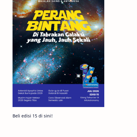
Matahari
Mars
Planet Katai
Featured
GMT 2016
History
Hoax
Bima Sakti
Meteor
Gerhana
Komet ISON
Jupiter
Planet Kerdil
Bumi
Pengetahuan
Berita
Beli edisi 15 di sini!
Hujan Meteor
Satelit Alami