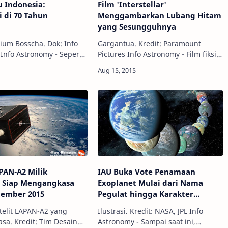
 Indonesia:
Film 'Interstellar'
 di 70 Tahun
Menggambarkan Lubang Hitam
a
yang Sesungguhnya
ium Bosscha. Dok: Info
Gargantua. Kredit: Paramount
i
Pictures Info Astronomy - Film fiksi
-kebudayaan lain di
ilmiah 'Interstellar' karya
yarakat asli Indonesia
Christopher Nolan adalah film
ak lama menaruh
pertama yang menggambarkan
 p…
seperti apa sebuah …
APAN-A2 Milik
IAU Buka Vote Penamaan
a Siap Mengangkasa
Exoplanet Mulai dari Nama
tember 2015
Pegulat hingga Karakter
'Games of Thrones'
atelit LAPAN-A2 yang
Ilustrasi. Kredit: NASA, JPL Info
a. Kredit: Tim Desain
Astronomy - Sampai saat ini,