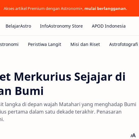
Akses artikel Premium dengan Astronomi+,
mulai berlangganan.
BelajarAstro
InfoAstronomy Store
APOD Indonesia
et Merkurius Sejajar di
dan Bumi
nsit langka di depan wajah Matahari yang menghadap Bumi
rius pertama dalam satu dekade terakhir. Penasaran
i.