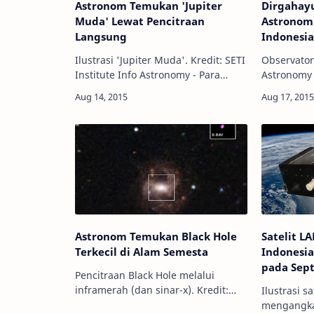
Astronom Temukan 'Jupiter
Dirgahayu
Muda' Lewat Pencitraan
Astronomi
Langsung
Indonesi
Ilustrasi 'Jupiter Muda'. Kredit: SETI
Observator
Institute Info Astronomy - Para
Astronomy Info Astronomy - Sepert
astronom telah menemukan planet
kebudayaan
terkecil di luar sistem tata surya kita
dunia, mas
yang langsung difoto melalui …
sudah sej
perhatian
Astronom Temukan Black Hole
Satelit L
Terkecil di Alam Semesta
Indonesi
pada Sep
Pencitraan Black Hole melalui
inframerah (dan sinar-x). Kredit:
Ilustrasi s
NASA Info Astronomy - Para
mengangkas