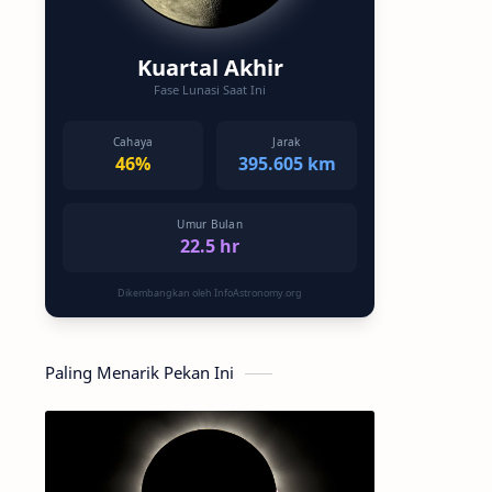
Kuartal Akhir
Fase Lunasi Saat Ini
Cahaya
Jarak
46%
395.605 km
Umur Bulan
22.5 hr
Dikembangkan oleh InfoAstronomy.org
Paling Menarik Pekan Ini