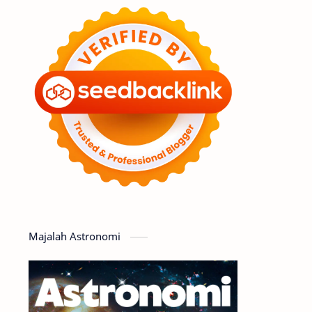
Feature
Tata Surya
Hype
Astronot
Asteroid
Observasi
Premium
Komet
Bulan
Penelitian
Serba-serbi
Satelit
Luar Angkasa
Video
Majalah Astronomi
Aurora
Supernova
Nebula
Sponsored