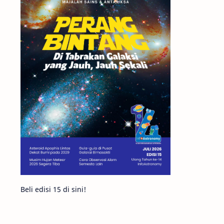
Matahari
Mars
Planet Katai
Featured
GMT 2016
History
Hoax
Bima Sakti
Meteor
Gerhana
Komet ISON
Jupiter
Planet Kerdil
Bumi
Pengetahuan
Berita
Beli edisi 15 di sini!
Hujan Meteor
Satelit Alami