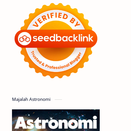
Feature
Tata Surya
Hype
Astronot
Asteroid
Observasi
Premium
Komet
Bulan
Penelitian
Serba-serbi
Satelit
Luar Angkasa
Video
Majalah Astronomi
Aurora
Supernova
Nebula
Sponsored