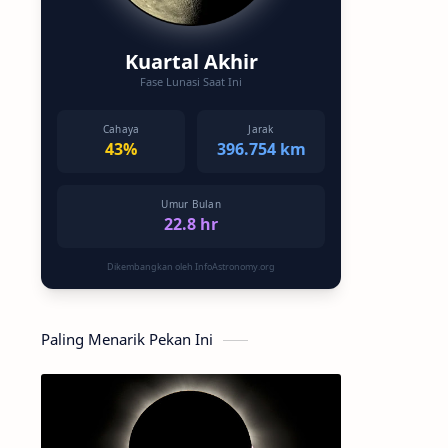
Kuartal Akhir
Fase Lunasi Saat Ini
Cahaya
Jarak
43%
396.754 km
Umur Bulan
22.8 hr
Dikembangkan oleh InfoAstronomy.org
Paling Menarik Pekan Ini