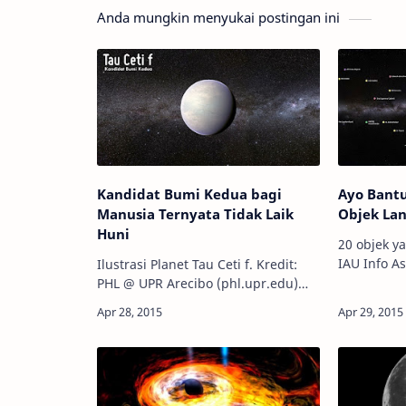
Anda mungkin menyukai postingan ini
Kandidat Bumi Kedua bagi
Ayo Bantu
Manusia Ternyata Tidak Laik
Objek Lan
Huni
20 objek y
IAU Info Astronomy - Klub
Ilustrasi Planet Tau Ceti f. Kredit:
astronomi 
PHL @ UPR Arecibo (phl.upr.edu)
organisasi
Info Astronomy - Bintang Tau Ceti,
untuk men
yang terletak hanya 11,9 tahun
Internatio
cahaya dari Bumi, diperkira…