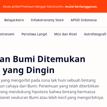
Akses artikel Premium dengan Astronomi+,
mulai berlangganan.
BelajarAstro
InfoAstronomy Store
APOD Indonesia
ran Bumi Ditemukan
 yang Dingin
 yang mengorbit pada zona laik huni sebuah bintang
tahun cahaya dari Bumi. Penemuan yang telah diterbitkan
ma yang mendukung hipotesis bahwa bintang bermassa
lanet seukuran Bumi atau lebih kecil yang mengorbitnya.