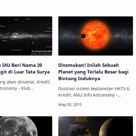
 IAU Beri Nama 20
Ditemukan! Inilah Sebuah
git di Luar Tata Surya
Planet yang Terlalu Besar bagi
Bintang Induknya
ang akan dinamai. Kredit:
Ilustrasi sistem keplanetan HATS-6.
terdaftar maupun
Kredit: ANU Info Astronomy -
 non-profit diundang
Pengamat langit asal Australia
gajukan proposal ke
berhasil menemukan sebuah planet
nal Astronomi…
besar yang mengorbit sebuah
bintang yang di…