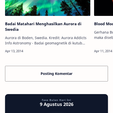
Badai Matahari Menghasilkan Aurora di
Blood Moo
Swedia
Gerhana Bu
maka disebu
Aurora di Boden, Swedia. Kredit: Aurora Addicts
Astronomy 
Info Astronomy - Badai geomagnetik di kutub
peristiwa 
Utara Bumi yang disebabkan oleh badai Matahari
yang dimulai pada 11 April 2014 t…
Posting Komentar
Fase Bulan Hari Ini
9 Agustus 2026