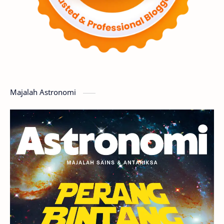
Supernova
Nebula
Sponsored
Matahari
Featured
Mars
Planet Katai
GMT 2016
History
Hoax
Bima Sakti
Meteor
Majalah Astronomi
Gerhana
Komet ISON
Jupiter
Planet Kerdil
Bumi
Pengetahuan
Berita
Hujan Meteor
Satelit Alami
Rasi Bintang
Teleskop
Saturnus
GBT 2018
UFO
Advertorial
Astrofotografi