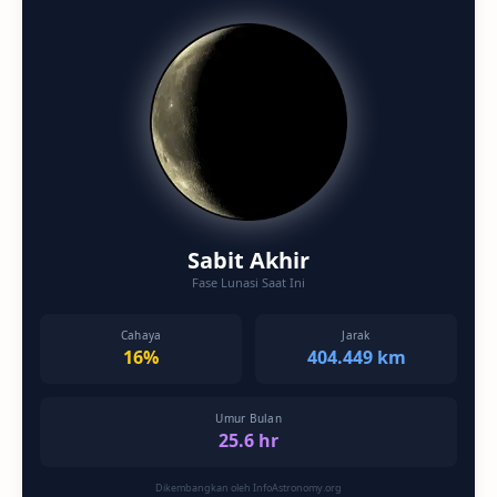
Sabit Akhir
Fase Lunasi Saat Ini
Cahaya
Jarak
16%
404.449 km
Umur Bulan
25.6 hr
Dikembangkan oleh InfoAstronomy.org