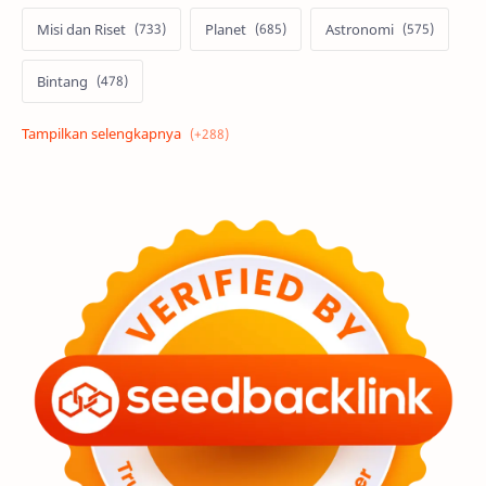
Misi dan Riset
Planet
Astronomi
Bintang
Alam semesta
Galaksi
Eksoplanet
Lubang Hitam
Feature
Tata Surya
Hype
Astronot
Asteroid
Observasi
Premium
Komet
Bulan
Penelitian
Serba-serbi
Satelit
Luar Angkasa
Video
Aurora