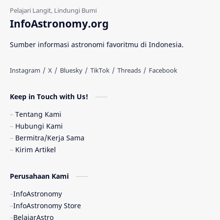
Gerhana Matahari
Eksperimen
InfoAstronomy.org
Materi Gelap
Tanya Astro
Uranus
Sumber informasi astronomi favoritmu di Indonesia.
Antarbintang
Astronom
Astronomi dan Islam
Planet Kesembilan
Keep in Touch with Us!
Pulsar
Tiangong-1
Nova
Orion
Tentang Kami
Hubungi Kami
Quasar
Supermoon
TRAPPIST-1
Bermitra/Kerja Sama
Kirim Artikel
Ulasan
Ceres
Enseladus
Perusahaan Kami
Gelombang Gravitasi
Indonesia
InfoAstronomy
Kerdil Putih
LAPAN
TanyaAstro
InfoAstronomy Store
BelajarAstro