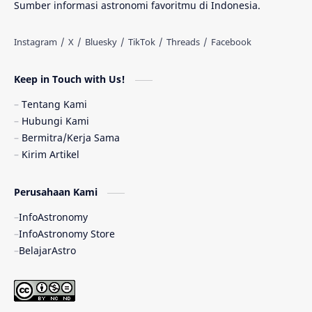
Sumber informasi astronomi favoritmu di Indonesia.
Antarbintang
Astronom
Astronomi dan Islam
Planet Kesembilan
Keep in Touch with Us!
Pulsar
Tiangong-1
Nova
Orion
Tentang Kami
Hubungi Kami
Quasar
Supermoon
TRAPPIST-1
Bermitra/Kerja Sama
Kirim Artikel
Ulasan
Ceres
Enseladus
Perusahaan Kami
Gelombang Gravitasi
Indonesia
InfoAstronomy
Kerdil Putih
LAPAN
TanyaAstro
InfoAstronomy Store
BelajarAstro
Astrobiologi
Merkurius
New Horizons
Olimpiade Sains Nasional
Roket
Week