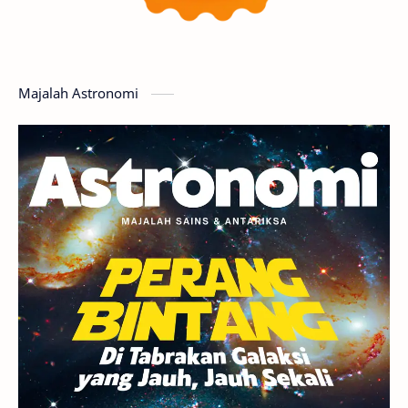
Planet Katai
GMT 2016
History
Hoax
Bima Sakti
Meteor
Majalah Astronomi
Gerhana
Komet ISON
Jupiter
Planet Kerdil
Bumi
Pengetahuan
Berita
Hujan Meteor
Satelit Alami
Rasi Bintang
Teleskop
Saturnus
GBT 2018
UFO
Advertorial
Astrofotografi
Stasiun Luar Angkasa Internasional