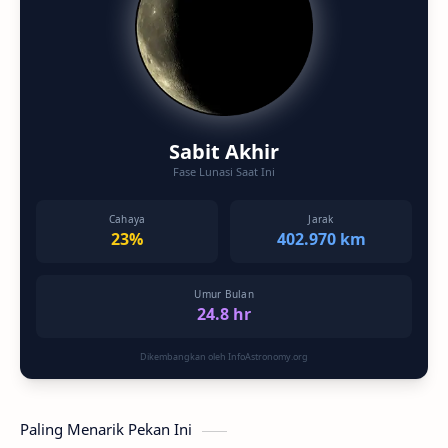
Sabit Akhir
Fase Lunasi Saat Ini
Cahaya
Jarak
23%
402.970 km
Umur Bulan
24.8 hr
Dikembangkan oleh InfoAstronomy.org
Paling Menarik Pekan Ini