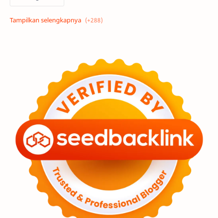
Alam semesta
Galaksi
Eksoplanet
Lubang Hitam
Feature
Tata Surya
Hype
Astronot
Asteroid
Observasi
Premium
Komet
Bulan
Penelitian
Serba-serbi
Satelit
Luar Angkasa
Video
Aurora
Supernova
Nebula
Sponsored
Matahari
Featured
Mars