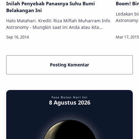
Inilah Penyebab Panasnya Suhu Bumi
Boom! Bin
Belakangan Ini
Ledakan bin
Astronomy 
Halo Matahari. Kredit: Riza Miftah Muharram Info
pengamat l
Astronomy - Mungkin saat ini Anda atau kita
Chatsworth
semakin sering mendengar dan membaca
menem…
keluhan tentang “cuaca yang semakin
menyengat” …
Posting Komentar
Fase Bulan Hari Ini
8 Agustus 2026