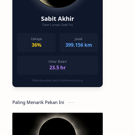
Sabit Akhir
Fase Lunasi Saat Ini
Cahaya
Jarak
36%
399.156 km
Umur Bulan
23.5 hr
Dikembangkan oleh InfoAstronomy.org
Paling Menarik Pekan Ini