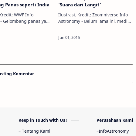
 Panas seperti India
'Suara dari Langit'
edit: WWF Info
Ilustrasi. Kredit: Zoomniverse Info
 - Gelombang panas yang
Astronomy - Belum lama ini, media
ejumlah kawasan di
massa dan media sosial kembali
ga kini telah menelan
geger dengan beredarnya video
a hingga lebih dari 1000
berisi suara misterius yang
aka…
dilabeli…
osting Komentar
Keep in Touch with Us!
Perusahaan Kami
Tentang Kami
InfoAstronomy