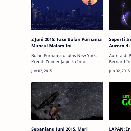
2 Juni 2015: Fase Bulan Purnama
Seperti 
Muncul Malam Ini
Aurora di
Bulan Purnama di atas New York.
Aurora di P
Kredit: Zminer Jagielka Info
Bernard Info Astronomy - Aurora
Astronomy - Bulan akan mencapai
tidak hanya
fase penuh (Bulan Purnama/Full
Astronot y
Moon) pada 2 Juni 2015 pukul 23:20
di Mars mu
WIB. Bulan bi…
aurora di 
Sepanjang Juni 2015, Mari
LAPAN: I