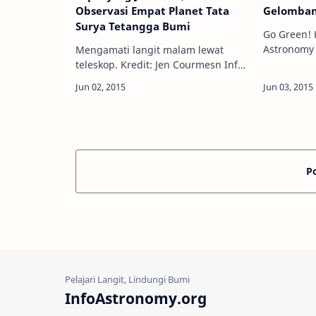
Observasi Empat Planet Tata
Gelombang
Surya Tetangga Bumi
Go Green! Kr
Astronomy
Mengamati langit malam lewat
menyapu s
teleskop. Kredit: Jen Courmesn Info
India hing
Astronomy - Kita sudah secara
korban jiw
resmi memasuki bulan Juni 2015, di
orang. Ap
bulan ini akan ada lima planet tata
surya …
P
InfoAstronomy.org