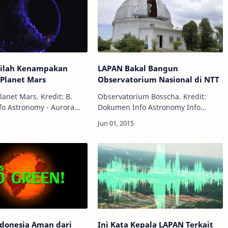
Inilah Kenampakan
LAPAN Bakal Bangun
 Planet Mars
Observatorium Nasional di NTT
lanet Mars. Kredit: B.
Observatorium Bosscha. Kredit:
Dokumen Info Astronomy Info
 terlihat di Bumi.
Astronomy - LAPAN akan
ang nantinya didaratkan
membangun teropong bintang
ngkin dapat melihat
nasional di Nusa Tenggara Timur
la…
(NTT). Rencana tersebut di…
ndonesia Aman dari
Ini Kata Kepala LAPAN Terkait