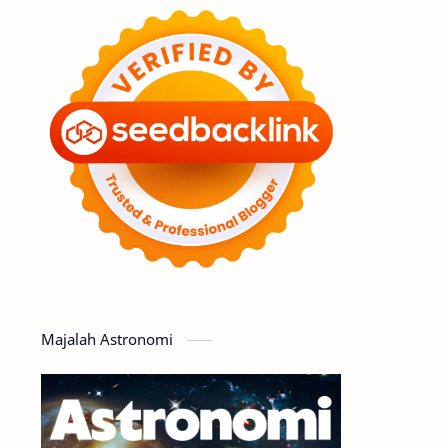
Feature
Tata Surya
Hype
Astronot
Asteroid
Observasi
Premium
Komet
Bulan
Penelitian
Serba-serbi
Satelit
Luar Angkasa
Video
Majalah Astronomi
Aurora
Supernova
Nebula
Sponsored