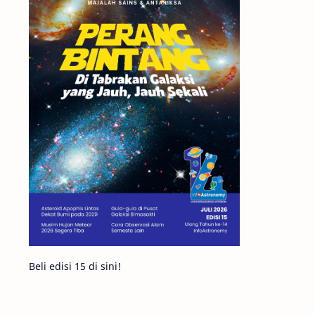
Matahari
Mars
Planet Katai
Featured
GMT 2016
History
Hoax
Bima Sakti
Meteor
Gerhana
Komet ISON
Jupiter
Planet Kerdil
Bumi
Pengetahuan
Berita
Beli edisi 15 di sini!
Hujan Meteor
Satelit Alami