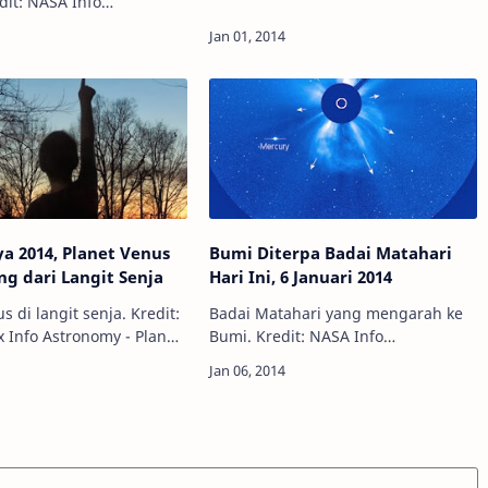
segenap pengurus Info Astronomy
t: NASA Info
ingin mengucapkan selamat Tahun
 Asteroid ini baru saja
Baru 2014. Semoga tahun ini
pada 1 Januari 2014
menjadi lebih baik …
6 WIB oleh astronom
owal…
a 2014, Planet Venus
Bumi Diterpa Badai Matahari
ng dari Langit Senja
Hari Ini, 6 Januari 2014
s di langit senja. Kredit:
Badai Matahari yang mengarah ke
anet
Bumi. Kredit: NASA Info
h menghiasi langit senja
Astronomy - Bintik Matahari
am kita selama
(sunspot) raksasa bernama AR1944
ulan di tahun 2013,
memiliki medan magnet yang kuat
…
dan sempat melonta…