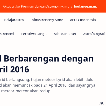
Akses artikel Premium dengan Astronomi+,
mulai berlangganan.
BelajarAstro
InfoAstronomy Store
APOD Indonesia
d Berbarengan dengan
il 2016
id berlangsung, hujan meteor Lyrid akan lebih dulu
d akan memuncak pada 21 April 2016, dan sayangnya
 meteor-meteor akan redup.