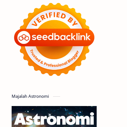
Feature
Tata Surya
Hype
Astronot
Asteroid
Observasi
Premium
Komet
Bulan
Penelitian
Serba-serbi
Satelit
Luar Angkasa
Video
Majalah Astronomi
Aurora
Supernova
Nebula
Sponsored