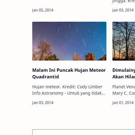
(5/1/2014), Matahari-Bumi-Jupiter
jingga. Kredi
berada dalam satu garis lurus di
Astronomy -
tata surya kita. Para astron…
ditemukan 
pukul 08:1
Richard K
Malam Ini Puncak Hujan Meteor
Dimulainy
Quadrantid
Akan Hila
Hujan meteor. Kredit: Cody Limber
Planet Venu
Info Astronomy - Untuk yang tidak
Mary C. Cox Info Astronomy - Pl
bisa begadang, sebaiknya Anda
Venus tela
tidur siang ini. Hujan meteor
hingga mal
Quadrantid akan mencapai
berbulan-b
puncaknya pada 4 Ja…
namun Ve