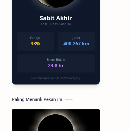
Sabit Akhir
Fase Lunasi Saat Ini
Cahaya
Jarak
33%
400.267 km
Umur Bulan
23.8 hr
Dikembangkan oleh InfoAstronomy.org
Paling Menarik Pekan Ini