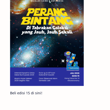
Matahari
Featured
Mars
Planet Katai
GMT 2016
History
Hoax
Bima Sakti
Meteor
Gerhana
Komet ISON
Jupiter
Planet Kerdil
Bumi
Pengetahuan
Berita
Beli edisi 15 di sini!
Hujan Meteor
Satelit Alami