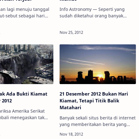
lan lagi menuju tanggal
Info Astronomy — Seperti yang
ut-sebut sebagai hari
sudah diketahui orang banyak
u maya, semakin banyak
tentang ramalan kiamat yang jatuh
-berita yang tidak layak
pada bulan Desember mendatang,
umsi publik bertebaran
tepatnya tanggal 21 Desember
2012, kali ini Kami …
ak Ada Bukti Kiamat
21 Desember 2012 Bukan Hari
 2012
Kiamat, Tetapi Titik Balik
Matahari
riksa Amerika Serikat
mbali menegaskan tak
Banyak sekali situs berita di internet
kiamat di bulan
yang memberitakan berita yang
2012. Yang benar,
sama yaitu kiamat terjadi pada 21
u menandai winter soltice
Desember 2012. Dan anehnya,