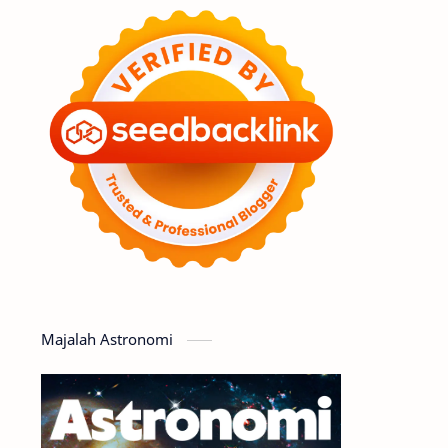
Feature
Tata Surya
Hype
Astronot
Asteroid
Observasi
Premium
Komet
Bulan
Penelitian
Serba-serbi
Satelit
Luar Angkasa
Video
Majalah Astronomi
Aurora
Supernova
Nebula
Sponsored