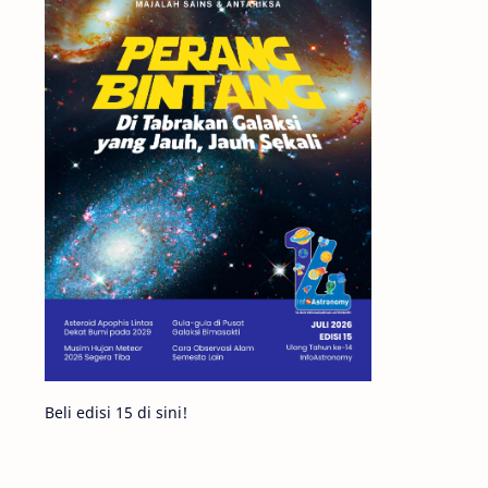
Matahari
Featured
Mars
Planet Katai
GMT 2016
History
Hoax
Bima Sakti
Meteor
Gerhana
Komet ISON
Jupiter
Planet Kerdil
Bumi
Pengetahuan
Berita
Beli edisi 15 di sini!
Hujan Meteor
Satelit Alami