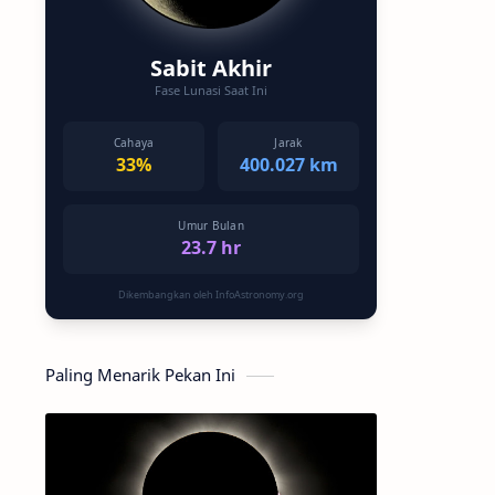
Sabit Akhir
Fase Lunasi Saat Ini
Cahaya
Jarak
33%
400.027 km
Umur Bulan
23.7 hr
Dikembangkan oleh InfoAstronomy.org
Paling Menarik Pekan Ini