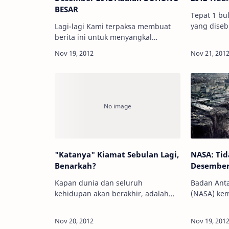
BESAR
Tepat 1 bu
yang diseb
Lagi-lagi Kami terpaksa membuat
kiamat suk
berita ini untuk menyangkal
saja berita
tentang berita murahan yang
untuk kons
berjudul "Bumi Akan Gelap 23 s/d
di intern…
25 Desember 2012". Sayang sekali
di Indonesia banyak ora…
"Katanya" Kiamat Sebulan Lagi,
NASA: Tid
Benarkah?
Desember
Kapan dunia dan seluruh
Badan Anta
kehidupan akan berakhir, adalah
(NASA) ke
hak prerogatif Sang Pencipta. Kita
bakal ada 
sebagai makhluk-Nya tidak ada hak
Desember 
untuk menerka atau bahkan
tanggal it