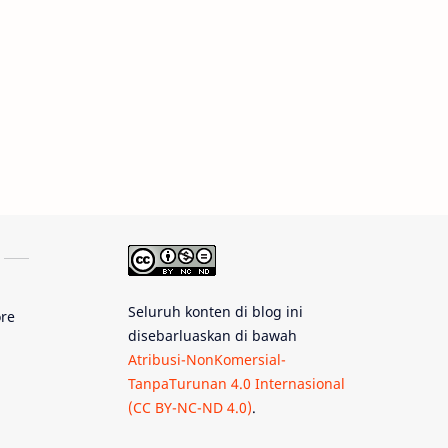
Tips
Juno
Bintang Biner
Cassini
Galeri
Gugus Galaksi
Proxima b
Fakta
Galaksi Spiral
Kehidupan Asing
Seluruh konten di blog ini
ore
Lubang Cacing
disebarluaskan di bawah
Atribusi-NonKomersial-
Gerhana Matahari
TanpaTurunan 4.0 Internasional
(CC BY-NC-ND 4.0)
.
Eksperimen
Materi Gelap