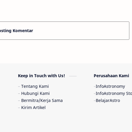
pertama musim di…
banyak orang yang lebih percaya
internet diban…
osting Komentar
Keep in Touch with Us!
Perusahaan Kami
Tentang Kami
InfoAstronomy
Hubungi Kami
InfoAstronomy St
Bermitra/Kerja Sama
BelajarAstro
Kirim Artikel