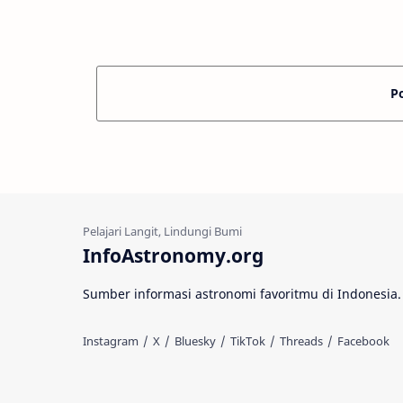
mengklaim tentang kapan wak…
atau hari 
P
InfoAstronomy.org
Sumber informasi astronomi favoritmu di Indonesia.