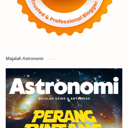
Supernova
Nebula
Sponsored
Matahari
Featured
Mars
Planet Katai
GMT 2016
History
Hoax
Bima Sakti
Meteor
Majalah Astronomi
Gerhana
Komet ISON
Jupiter
Planet Kerdil
Bumi
Pengetahuan
Berita
Hujan Meteor
Satelit Alami
Rasi Bintang
Teleskop
Saturnus
GBT 2018
UFO
Advertorial