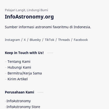
Gerhana Matahari
Eksperimen
InfoAstronomy.org
Materi Gelap
Tanya Astro
Uranus
Sumber informasi astronomi favoritmu di Indonesia.
Antarbintang
Astronom
Astronomi dan Islam
Planet Kesembilan
Keep in Touch with Us!
Pulsar
Tiangong-1
Nova
Orion
Tentang Kami
Hubungi Kami
Quasar
Supermoon
TRAPPIST-1
Bermitra/Kerja Sama
Kirim Artikel
Ulasan
Ceres
Enseladus
Perusahaan Kami
Gelombang Gravitasi
Indonesia
InfoAstronomy
Kerdil Putih
LAPAN
TanyaAstro
InfoAstronomy Store