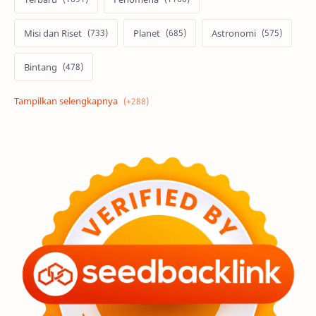
Misi dan Riset
Planet
Astronomi
Bintang
Alam semesta
Galaksi
Eksoplanet
Lubang Hitam
Feature
Tata Surya
Hype
Astronot
Asteroid
Observasi
Premium
Komet
Bulan
Penelitian
Serba-serbi
Satelit
Luar Angkasa
Video
Aurora