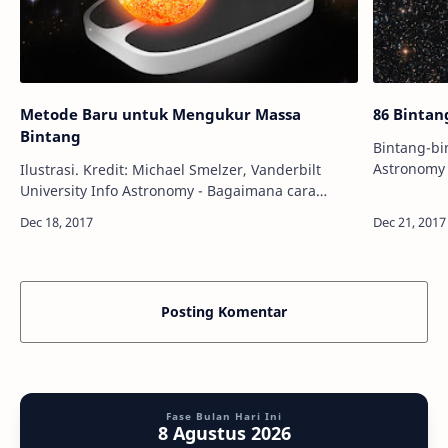
Metode Baru untuk Mengukur Massa
86 Bintan
Bintang
Bintang-bin
Astronomy 
Ilustrasi. Kredit: Michael Smelzer, Vanderbilt
nama-nama 
University Info Astronomy - Bagaimana cara
Centauri, 
mengetahui massa bintang di alam semesta?
Apakah memakai timbangan raksasa? T…
Posting Komentar
Fase Bulan Hari Ini
8 Agustus 2026