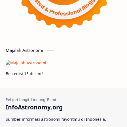
Supernova
Nebula
Sponsored
Matahari
Mars
Planet Katai
Featured
GMT 2016
History
Hoax
Bima Sakti
Meteor
Majalah Astronomi
Gerhana
Komet ISON
Jupiter
Planet Kerdil
Bumi
Pengetahuan
Beli edisi 15 di sini!
Berita
Hujan Meteor
Satelit Alami
Rasi Bintang
Teleskop
Saturnus
InfoAstronomy.org
GBT 2018
UFO
Advertorial
Sumber informasi astronomi favoritmu di Indonesia.
Astrofotografi