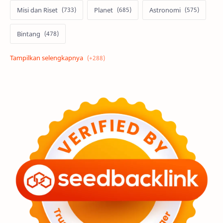
Misi dan Riset
Planet
Astronomi
Bintang
Alam semesta
Galaksi
Eksoplanet
Lubang Hitam
Feature
Tata Surya
Hype
Astronot
Asteroid
Observasi
Premium
Komet
Bulan
Penelitian
Serba-serbi
Satelit
Luar Angkasa
Video
Aurora