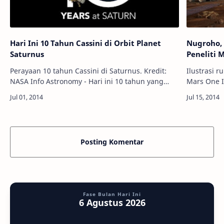
Hari Ini 10 Tahun Cassini di Orbit Planet
Nugroho,
Saturnus
Peneliti 
Perayaan 10 tahun Cassini di Saturnus. Kredit:
Ilustrasi 
NASA Info Astronomy - Hari ini 10 tahun yang
Mars One Info Astronomy - Bagus Nugroho,
lalu, wahana antariksa Cassini berhasil memasuki
mahasiswa 
sistem Saturnus, dan telah…
Melbourne,
Posting Komentar
Fase Bulan Hari Ini
6 Agustus 2026