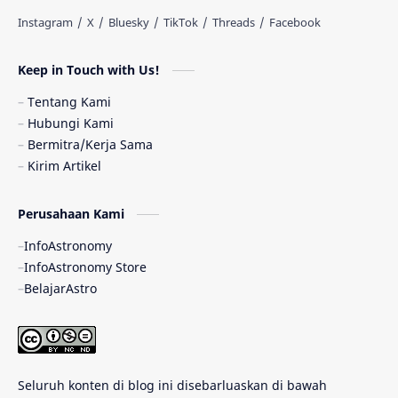
Stasiun Luar Angkasa Internasional
Keep in Touch with Us!
Gugus Bintang
Menarik Dibaca
Tentang Kami
Venus
Pluto
Galaksi Kerdil
Hubungi Kami
Bermitra/Kerja Sama
Gambar Harian
Titan
Kirim Artikel
Bintang Neutron
Hubble
Tips
Perusahaan Kami
InfoAstronomy
Juno
Bintang Biner
Cassini
InfoAstronomy Store
BelajarAstro
Galeri
Gugus Galaksi
Proxima b
Fakta
Galaksi Spiral
Kehidupan Asing
Lubang Cacing
Seluruh konten di blog ini disebarluaskan di bawah