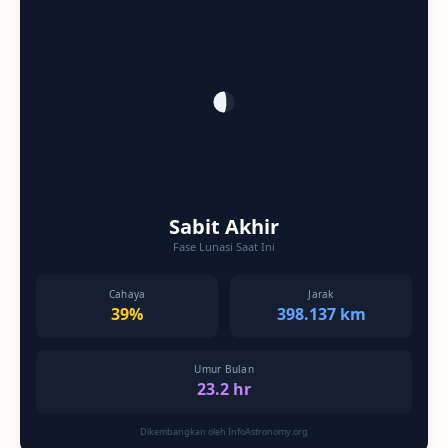
Sabit Akhir
Fase Lunasi Saat Ini
Cahaya
Jarak
39%
398.137 km
Umur Bulan
23.2 hr
Dikembangkan oleh InfoAstronomy.org