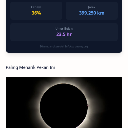
Cahaya
Jarak
36%
399.250 km
Umur Bulan
23.5 hr
Dikembangkan oleh InfoAstronomy.org
Paling Menarik Pekan Ini