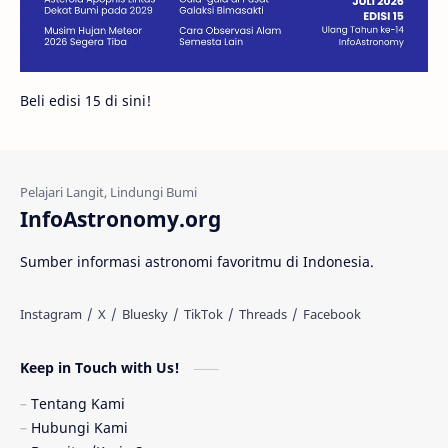
Juno
Bintang Biner
Cassini
Galeri
Gugus Galaksi
Proxima b
Beli edisi 15 di sini!
Fakta
Galaksi Spiral
Kehidupan Asing
Lubang Cacing
Gerhana Matahari
Eksperimen
InfoAstronomy.org
Materi Gelap
Tanya Astro
Uranus
Sumber informasi astronomi favoritmu di Indonesia.
Antarbintang
Astronom
Astronomi dan Islam
Planet Kesembilan
Keep in Touch with Us!
Pulsar
Tiangong-1
Nova
Orion
Tentang Kami
Hubungi Kami
Quasar
Supermoon
TRAPPIST-1