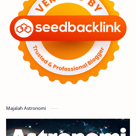
Premium
Komet
Bulan
Penelitian
Serba-serbi
Satelit
Luar Angkasa
Video
Aurora
Supernova
Nebula
Sponsored
Matahari
Mars
Planet Katai
Featured
GMT 2016
History
Hoax
Bima Sakti
Meteor
Majalah Astronomi
Gerhana
Komet ISON
Jupiter
Planet Kerdil
Bumi
Pengetahuan