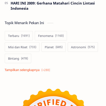
HARI INI 2009: Gerhana Matahari Cincin Lintasi
Indonesia
Topik Menarik Pekan Ini
Terbaru
Fenomena
Misi dan Riset
Planet
Astronomi
Bintang
Alam semesta
Galaksi
Eksoplanet
Lubang Hitam
Feature
Tata Surya
Hype
Astronot
Asteroid
Observasi