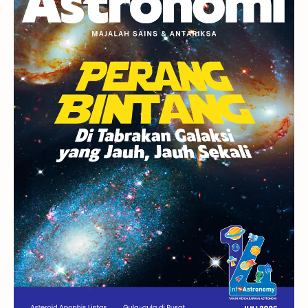
Berita
Hujan Meteor
Satelit Alami
Rasi Bintang
Teleskop
Saturnus
GBT 2018
UFO
Advertorial
Astrofotografi
Stasiun Luar Angkasa Internasional
Gugus Bintang
Menarik Dibaca
Venus
Pluto
Galaksi Kerdil
Gambar Harian
Titan
Bintang Neutron
Hubble
Tips