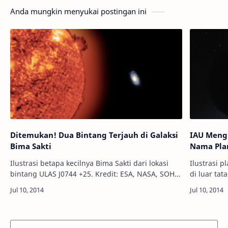
Anda mungkin menyukai postingan ini
Ditemukan! Dua Bintang Terjauh di Galaksi
IAU Meng
Bima Sakti
Nama Pla
Ilustrasi betapa kecilnya Bima Sakti dari lokasi
Ilustrasi p
bintang ULAS J0744 +25. Kredit: ESA, NASA, SOHO
di luar tata 
Info Astronomy - Batas-batas galaksi kita mungkin
Astronomy 
harus disusun ulang.…
lembaga b