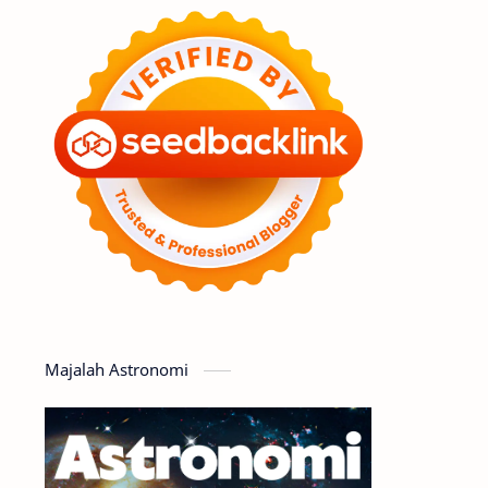
Feature
Tata Surya
Hype
Astronot
Asteroid
Observasi
Premium
Komet
Bulan
Penelitian
Serba-serbi
Satelit
Luar Angkasa
Video
Majalah Astronomi
Aurora
Supernova
Nebula
Sponsored