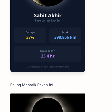
Sabit Akhir
Fase Lunasi Saat Ini
Cahaya
Jarak
37%
398.956 km
Umur Bulan
23.4 hr
Dikembangkan oleh InfoAstronomy.org
Paling Menarik Pekan Ini