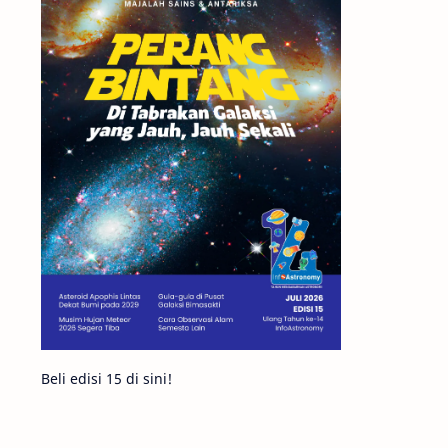
Matahari
Mars
Planet Katai
Featured
GMT 2016
History
Hoax
Bima Sakti
Meteor
Gerhana
Komet ISON
Jupiter
Planet Kerdil
Bumi
Pengetahuan
Berita
Beli edisi 15 di sini!
Hujan Meteor
Satelit Alami