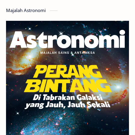
Hoax
Bima Sakti
Meteor
Majalah Astronomi
Gerhana
Komet ISON
Jupiter
Planet Kerdil
Bumi
Pengetahuan
Berita
Hujan Meteor
Satelit Alami
Rasi Bintang
Teleskop
Saturnus
GBT 2018
UFO
Advertorial
Astrofotografi
Stasiun Luar Angkasa Internasional
Gugus Bintang
Menarik Dibaca
Venus
Pluto
Galaksi Kerdil