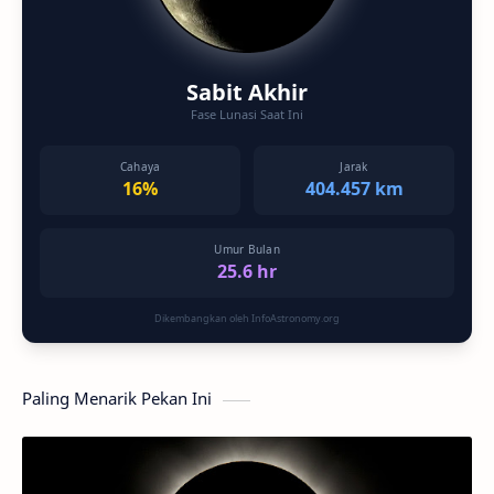
Sabit Akhir
Fase Lunasi Saat Ini
Cahaya
Jarak
16%
404.457 km
Umur Bulan
25.6 hr
Dikembangkan oleh InfoAstronomy.org
Paling Menarik Pekan Ini