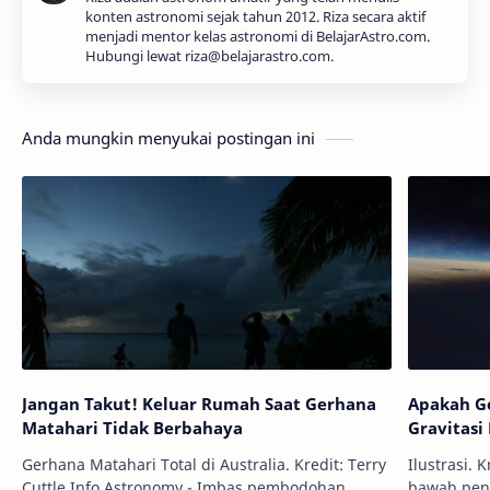
konten astronomi sejak tahun 2012. Riza secara aktif
menjadi mentor kelas astronomi di BelajarAstro.com.
Hubungi lewat riza@belajarastro.com.
Anda mungkin menyukai postingan ini
Jangan Takut! Keluar Rumah Saat Gerhana
Apakah G
Matahari Tidak Berbahaya
Gravitasi
Gerhana Matahari Total di Australia. Kredit: Terry
Ilustrasi. Kredit: 
Cuttle Info Astronomy - Imbas pembodohan
bawah peng