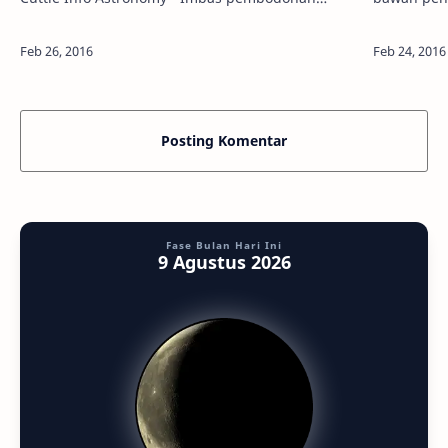
massal Gerhana Matahari Total 1983 ternyata
mengorbit 
masih dilestarikan. Anggapan bahwa s…
tahun ini,
Posting Komentar
Fase Bulan Hari Ini
9 Agustus 2026