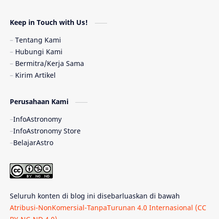
Astronomi dan Islam
Planet Kesembilan
Keep in Touch with Us!
Pulsar
Tiangong-1
Nova
Orion
Tentang Kami
Hubungi Kami
Quasar
Supermoon
TRAPPIST-1
Bermitra/Kerja Sama
Kirim Artikel
Ulasan
Ceres
Enseladus
Perusahaan Kami
Gelombang Gravitasi
Indonesia
InfoAstronomy
Kerdil Putih
LAPAN
TanyaAstro
InfoAstronomy Store
BelajarAstro
Astrobiologi
Merkurius
New Horizons
Olimpiade Sains Nasional
Roket
Week
Seluruh konten di blog ini disebarluaskan di bawah
Bumi Super
GBT18
Hilal
Atribusi-NonKomersial-TanpaTurunan 4.0 Internasional (CC