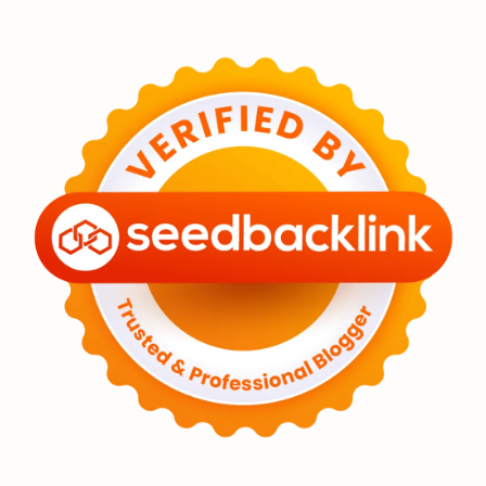
Eksoplanet
Lubang Hitam
Feature
Tata Surya
Hype
Astronot
Asteroid
Observasi
Premium
Komet
Bulan
Penelitian
Serba-serbi
Satelit
Luar Angkasa
Video
Aurora
Supernova
Nebula
Sponsored
Matahari
Featured
Mars
Planet Katai
GMT 2016
History