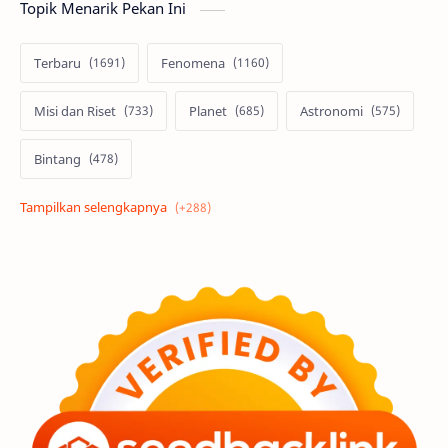
Topik Menarik Pekan Ini
Terbaru
Fenomena
Misi dan Riset
Planet
Astronomi
Bintang
Alam semesta
Galaksi
Eksoplanet
Lubang Hitam
Feature
Tata Surya
Hype
Astronot
Asteroid
Observasi
Premium
Komet
Bulan
Penelitian
Serba-serbi
Satelit