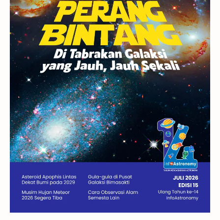
GBT 2018
UFO
Advertorial
Astrofotografi
Stasiun Luar Angkasa Internasional
Gugus Bintang
Menarik Dibaca
Venus
Pluto
Galaksi Kerdil
Gambar Harian
Titan
Bintang Neutron
Hubble
Tips
Juno
Bintang Biner
Cassini
Galeri
Gugus Galaksi
Proxima b