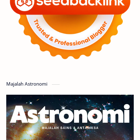
Luar Angkasa
Video
Aurora
Supernova
Nebula
Sponsored
Matahari
Featured
Mars
Planet Katai
GMT 2016
History
Hoax
Bima Sakti
Meteor
Majalah Astronomi
Gerhana
Komet ISON
Jupiter
Planet Kerdil
Bumi
Pengetahuan
Berita
Hujan Meteor
Satelit Alami
Rasi Bintang
Teleskop
Saturnus