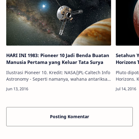
HARI INI 1983: Pioneer 10 Jadi Benda Buatan
Setahun 
Manusia Pertama yang Keluar Tata Surya
Horizons 
Ilustrasi Pioneer 10. Kredit: NASA/JPL-Caltech Info
Pluto dipo
Astronomy - Seperti namanya, wahana antariksa
Horizons. K
Pioneer 10 menjadi benda buatan manusia
Astronomy 
pertama yang melakukan segala hal.…
Horizons, 
sebe…
Posting Komentar