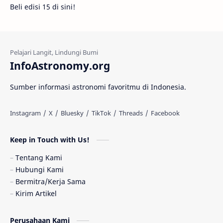
Beli edisi 15 di sini!
Fakta
Galaksi Spiral
Kehidupan Asing
Lubang Cacing
Gerhana Matahari
Eksperimen
InfoAstronomy.org
Materi Gelap
Tanya Astro
Uranus
Sumber informasi astronomi favoritmu di Indonesia.
Antarbintang
Astronom
Astronomi dan Islam
Planet Kesembilan
Keep in Touch with Us!
Pulsar
Tiangong-1
Nova
Orion
Tentang Kami
Hubungi Kami
Quasar
Supermoon
TRAPPIST-1
Bermitra/Kerja Sama
Kirim Artikel
Ulasan
Ceres
Enseladus
Perusahaan Kami
Gelombang Gravitasi
Indonesia