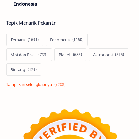
Indonesia
Topik Menarik Pekan Ini
Terbaru
Fenomena
Misi dan Riset
Planet
Astronomi
Bintang
Alam semesta
Galaksi
Eksoplanet
Lubang Hitam
Feature
Tata Surya
Hype
Astronot
Asteroid
Observasi