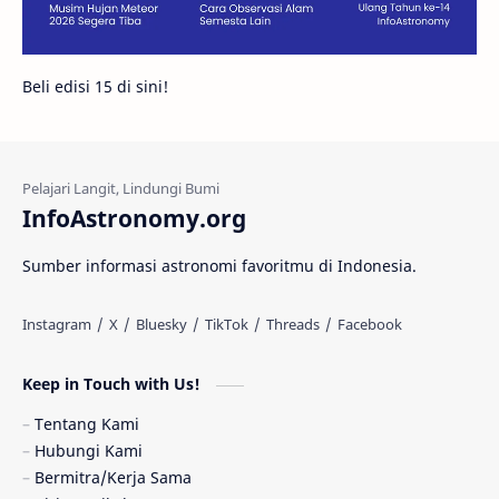
Galeri
Gugus Galaksi
Proxima b
Beli edisi 15 di sini!
Fakta
Galaksi Spiral
Kehidupan Asing
Lubang Cacing
Gerhana Matahari
Eksperimen
InfoAstronomy.org
Materi Gelap
Tanya Astro
Uranus
Sumber informasi astronomi favoritmu di Indonesia.
Antarbintang
Astronom
Astronomi dan Islam
Planet Kesembilan
Keep in Touch with Us!
Pulsar
Tiangong-1
Nova
Orion
Tentang Kami
Hubungi Kami
Quasar
Supermoon
TRAPPIST-1
Bermitra/Kerja Sama