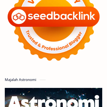
Premium
Komet
Bulan
Penelitian
Serba-serbi
Satelit
Luar Angkasa
Video
Aurora
Supernova
Nebula
Sponsored
Matahari
Featured
Mars
Planet Katai
GMT 2016
History
Hoax
Bima Sakti
Meteor
Majalah Astronomi
Gerhana
Komet ISON
Jupiter
Planet Kerdil
Bumi
Pengetahuan
Berita
Hujan Meteor
Satelit Alami