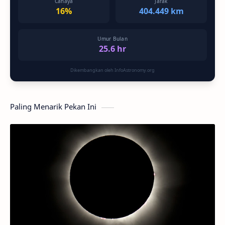
Cahaya
Jarak
16%
404.449 km
Umur Bulan
25.6 hr
Dikembangkan oleh InfoAstronomy.org
Paling Menarik Pekan Ini