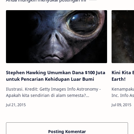
Stephen Hawking Umumkan Dana $100 Juta
Kini Kita
untuk Pencarian Kehidupan Luar Bumi
Earth!
Ilustrasi. Kredit: Getty Images Info Astronomy -
Kenampakan
Apakah kita sendirian di alam semesta?
Inc. Info Astronomy - Tim NASA New Horizons
Mengingat adanya jutaan planet mirip Bumi di
sedang bek
galaksi kita, Bima Sakti, tampaknya mem…
mempersiap
mengana
Posting Komentar