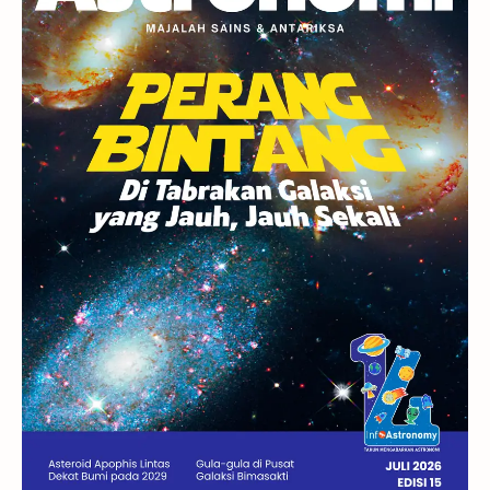
Rasi Bintang
Teleskop
Saturnus
GBT 2018
UFO
Advertorial
Astrofotografi
Stasiun Luar Angkasa Internasional
Gugus Bintang
Menarik Dibaca
Venus
Pluto
Galaksi Kerdil
Gambar Harian
Titan
Bintang Neutron
Hubble
Tips
Juno
Bintang Biner
Cassini