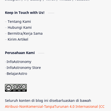
Astronomi dan Islam
Planet Kesembilan
Keep in Touch with Us!
Pulsar
Tiangong-1
Nova
Orion
Tentang Kami
Hubungi Kami
Quasar
Supermoon
TRAPPIST-1
Bermitra/Kerja Sama
Kirim Artikel
Ulasan
Ceres
Enseladus
Perusahaan Kami
Gelombang Gravitasi
Indonesia
InfoAstronomy
Kerdil Putih
LAPAN
TanyaAstro
InfoAstronomy Store
BelajarAstro
Astrobiologi
Merkurius
New Horizons
Olimpiade Sains Nasional
Roket
Week
Seluruh konten di blog ini disebarluaskan di bawah
Bumi Super
GBT18
Hilal
Atribusi-NonKomersial-TanpaTurunan 4.0 Internasional (CC