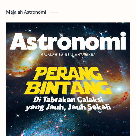
Hoax
Bima Sakti
Meteor
Majalah Astronomi
Gerhana
Komet ISON
Jupiter
Planet Kerdil
Bumi
Pengetahuan
Berita
Hujan Meteor
Satelit Alami
Rasi Bintang
Teleskop
Saturnus
GBT 2018
UFO
Advertorial
Astrofotografi
Stasiun Luar Angkasa Internasional
Gugus Bintang
Menarik Dibaca
Venus
Pluto
Galaksi Kerdil