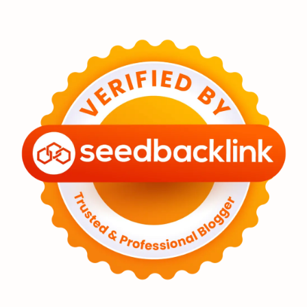
Eksoplanet
Lubang Hitam
Feature
Tata Surya
Hype
Astronot
Asteroid
Observasi
Premium
Komet
Bulan
Penelitian
Serba-serbi
Satelit
Luar Angkasa
Video
Aurora
Supernova
Nebula
Sponsored
Matahari
Featured
Mars
Planet Katai
GMT 2016
History