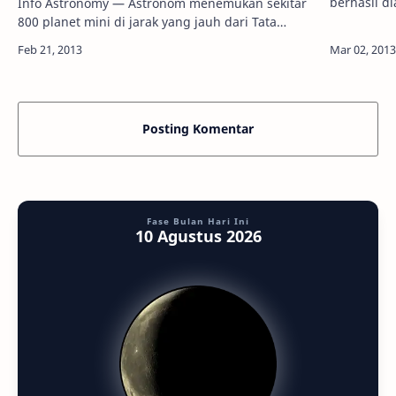
berhasil d
Info Astronomy — Astronom menemukan sekitar
Astronom 
800 planet mini di jarak yang jauh dari Tata
Very Large
Surya. Salah satu planet menjadi planet yang
Obser…
terkecil, dengan ukuran cuma sebesar Bulan.…
Posting Komentar
Fase Bulan Hari Ini
10 Agustus 2026