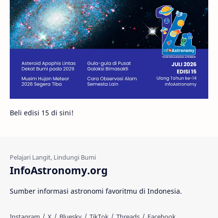
Gambar Harian
Titan
Bintang Neutron
Hubble
Tips
Juno
Bintang Biner
Cassini
Galeri
Gugus Galaksi
Proxima b
Beli edisi 15 di sini!
Fakta
Galaksi Spiral
Kehidupan Asing
Lubang Cacing
Gerhana Matahari
Eksperimen
InfoAstronomy.org
Materi Gelap
Tanya Astro
Uranus
Sumber informasi astronomi favoritmu di Indonesia.
Antarbintang
Astronom