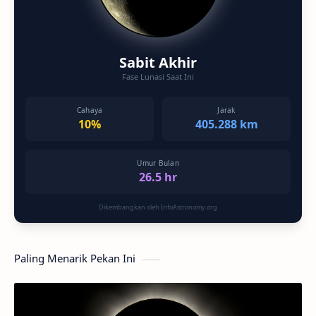
Sabit Akhir
Fase Lunasi Saat Ini
Cahaya
Jarak
10%
405.288 km
Umur Bulan
26.5 hr
Dikembangkan oleh InfoAstronomy.org
Paling Menarik Pekan Ini