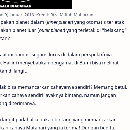
an 9) Januari 2016. Kredit: Riza Miftah Muharram
upakan planet dalam (
inner planet
) yang otomatis terletak
kan planet luar (
outer planet
) yang terletak di "belakang"
atan?
at ini hampir segaris lurus di dalam perspektifnya
s). Hal ini menyebabkan pengamat di Bumi bisa melihat
n di langit.
idak bisa memancarkan cahayanya sendiri? Memang betul.
rkan cahaya sendiri layaknya bintang, namun jangan
ng diterimanya.
di langit padahal ia bukan bintang yang memancarkan
kan cahaya Matahari yang ia terima! Dengan begitu,