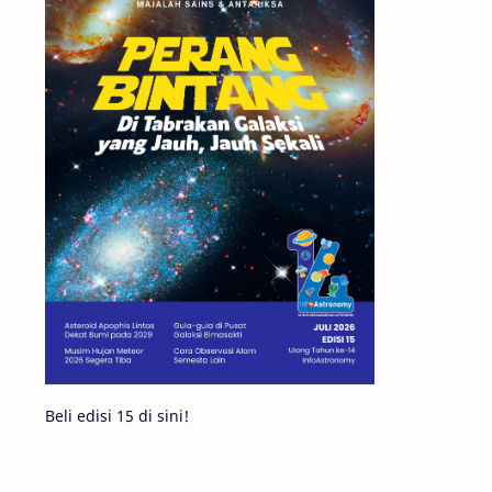
Matahari
Featured
Mars
Planet Katai
GMT 2016
History
Hoax
Bima Sakti
Meteor
Gerhana
Komet ISON
Jupiter
Planet Kerdil
Bumi
Pengetahuan
Berita
Beli edisi 15 di sini!
Hujan Meteor
Satelit Alami