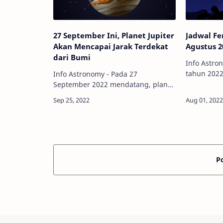
27 September Ini, Planet Jupiter
Jadwal F
Akan Mencapai Jarak Terdekat
Agustus 2
dari Bumi
Info Astron
tahun 2022 
Info Astronomy - Pada 27
bulan Agus
September 2022 mendatang, planet
banyak nih
terbesar di tata surya kita, Jupiter,
kita amati
akan mencapai titik oposisinya
terakhir p
terhadap Matahari. Apa itu oposisi?
Apakah ada d…
P