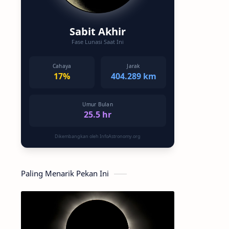
Sabit Akhir
Fase Lunasi Saat Ini
Cahaya
Jarak
17%
404.289 km
Umur Bulan
25.5 hr
Dikembangkan oleh InfoAstronomy.org
Paling Menarik Pekan Ini