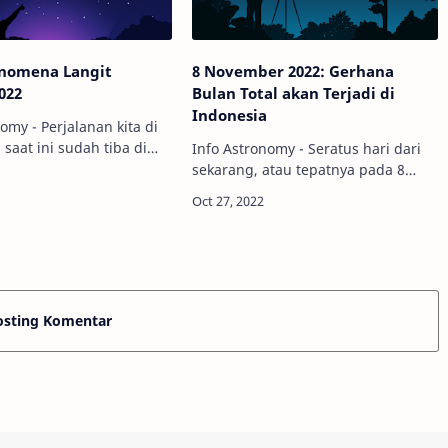
enomena Langit
8 November 2022: Gerhana
022
Bulan Total akan Terjadi di
Indonesia
omy - Perjalanan kita di
saat ini sudah tiba di
Info Astronomy - Seratus hari dari
tus. Sudah sangat
sekarang, atau tepatnya pada 8
 fenomena langit yang
November 2022 mendatang,
 selama tujuh bulan
fenomena gerhana Bulan total akan
ada t…
terjadi dan bisa teramati di langit
Indonesia. Mel…
osting Komentar