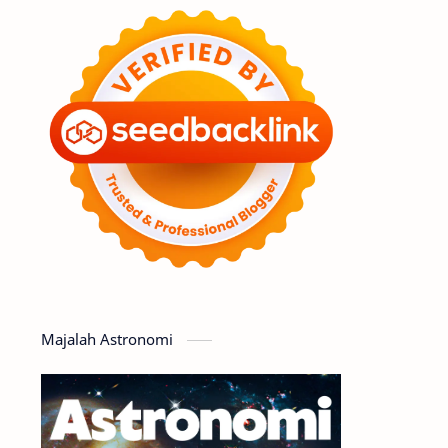
Feature
Tata Surya
Hype
Astronot
Asteroid
Observasi
Premium
Komet
Bulan
Penelitian
Serba-serbi
Satelit
Luar Angkasa
Video
Majalah Astronomi
Aurora
Supernova
Nebula
Sponsored