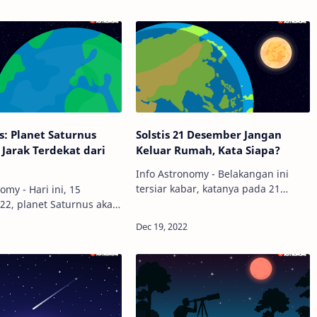
s: Planet Saturnus
Solstis 21 Desember Jangan
Jarak Terdekat dari
Keluar Rumah, Kata Siapa?
Info Astronomy - Belakangan ini
tersiar kabar, katanya pada 21
omy - Hari ini, 15
Desember 2022 kita dilarang keluar
22, planet Saturnus akan
rumah karena akan terjadi
arak terdekat dari Bumi.
fenomena solstis. Apakah benar?
mpaknya untuk planet
Sudah tahukah kamu apa a…
bisakah kita amati sang
c…