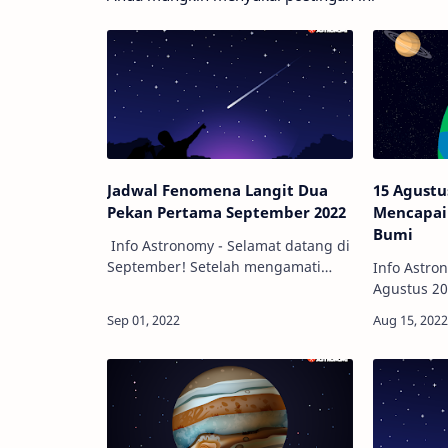
Jadwal Fenomena Langit Dua
15 Agustu
Pekan Pertama September 2022
Mencapai 
Bumi
Info Astronomy - Selamat datang di
September! Setelah mengamati
Info Astron
banyak fenomena langit sepanjang
Agustus 20
Agustus 2022 kemarin, bulan ini
mencapai j
akan kembali ada banyak fenomena
Adakah da
langit lain…
kita? Dan 
planet ber