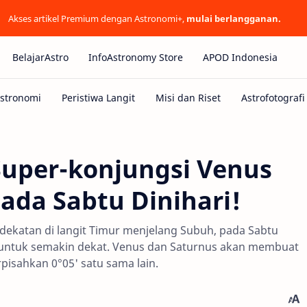
Akses artikel Premium dengan Astronomi+,
mulai berlangganan.
BelajarAstro
InfoAstronomy Store
APOD Indonesia
uper-konjungsi Venus
ada Sabtu Dinihari!
erdekatan di langit Timur menjelang Subuh, pada Sabtu
i untuk semakin dekat. Venus dan Saturnus akan membuat
pisahkan 0°05' satu sama lain.
d