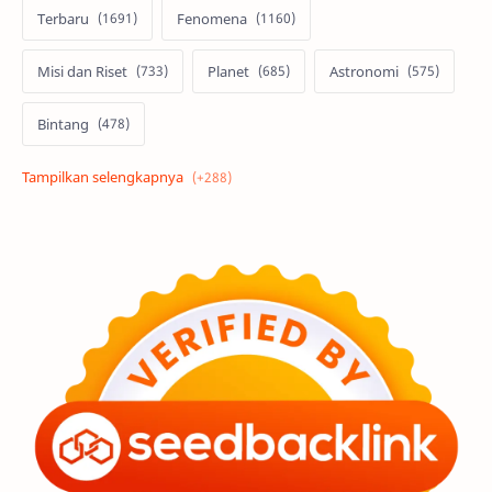
Terbaru
Fenomena
Misi dan Riset
Planet
Astronomi
Bintang
Alam semesta
Galaksi
Eksoplanet
Lubang Hitam
Feature
Tata Surya
Hype
Astronot
Asteroid
Observasi
Premium
Komet
Bulan
Penelitian
Serba-serbi
Satelit