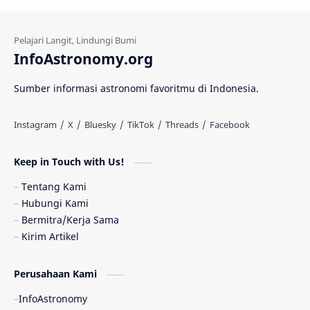
Kehidupan Asing
Lubang Cacing
Gerhana Matahari
Eksperimen
InfoAstronomy.org
Materi Gelap
Tanya Astro
Uranus
Sumber informasi astronomi favoritmu di Indonesia.
Antarbintang
Astronom
Astronomi dan Islam
Planet Kesembilan
Keep in Touch with Us!
Pulsar
Tiangong-1
Nova
Orion
Tentang Kami
Hubungi Kami
Quasar
Supermoon
TRAPPIST-1
Bermitra/Kerja Sama
Kirim Artikel
TanyaAstro
Ulasan
Ceres
Perusahaan Kami
Enseladus
Gelombang Gravitasi
InfoAstronomy