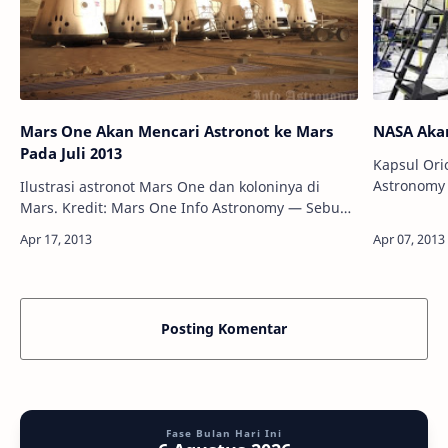
Mars One Akan Mencari Astronot ke Mars
NASA Aka
Pada Juli 2013
Kapsul Orio
Astronomy
Ilustrasi astronot Mars One dan koloninya di
mereka aka
Mars. Kredit: Mars One Info Astronomy — Sebuah
bulan. Badan Antariksa AS NASA berencana
organisasi nirlaba yang bertujuan untuk
membes…
mendaratkan empat astronot di Mars pada 2023
…
Posting Komentar
Fase Bulan Hari Ini