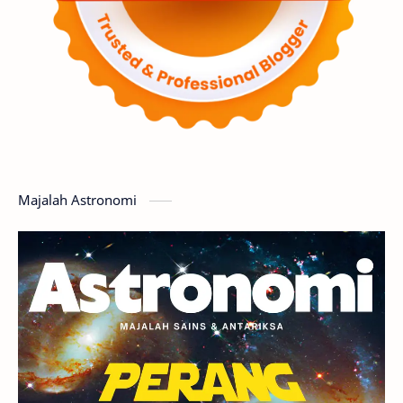
Luar Angkasa
Video
Aurora
Supernova
Nebula
Sponsored
Matahari
Mars
Planet Katai
Featured
GMT 2016
History
Hoax
Bima Sakti
Meteor
Majalah Astronomi
Gerhana
Komet ISON
Jupiter
Planet Kerdil
Bumi
Pengetahuan
Berita
Hujan Meteor
Satelit Alami
Rasi Bintang
Teleskop
Saturnus
GBT 2018
UFO
Advertorial